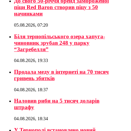
До свого 50-річчя бренд замороженої
піци Red Baron створив піцу з 50
начинками
05.08.2026, 07:20
Біля тернопільського озера хапуга-
чиновник зрубав 248 у парку
“Загребелля”
04.08.2026, 19:33
Продала меду в інтернеті на 70 тисяч
гривень збитків
04.08.2026, 18:37
Наловив риби на 5 тисяч доларів
штрафу
04.08.2026, 18:34
У Тернополі встановлено новий