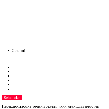
Останні
Menu
Новини
Політика
Кримінал
Фото
Надіслати новину
Реклама на сайті
Switch skin
Переключіться на темний режим, який ніжніший для очей.