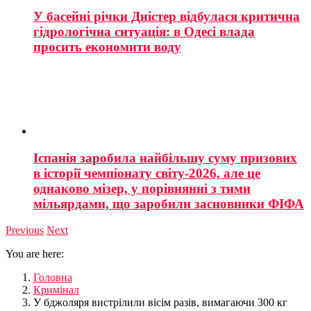
У басейні річки Дністер відбулася критична
гідрологічна ситуація: в Одесі влада
просить економити воду
Іспанія заробила найбільшу суму призових
в історії чемпіонату світу-2026, але це
однаково мізер, у порівнянні з тими
мільярдами, що заробили засновники ФІФА
Previous
Next
You are here:
Головна
Кримінал
У бджоляря вистрілили вісім разів, вимагаючи 300 кг