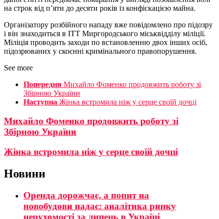
на строк від п’яти до десяти років із конфіскацією майна.
Організатору розбійного нападу вже повідомлено про підозру
і він знаходиться в ІТТ Миргородського міськвідділу міліції.
Міліція проводить заходи по встановленню двох інших осіб,
підозрюваних у скоєнні кримінального правопорушення.
See more
Попередня
Михайло Фоменко продовжить роботу зі
Збірною України
Наступна
Жінка встромила ніж у серце своїй дочці
Михайло Фоменко продовжить роботу зі
Збірною України
Жінка встромила ніж у серце своїй дочці
Новини
Оренда дорожчає, а попит на
новобудови падає: аналітика ринку
нерухомості за липень в Україні