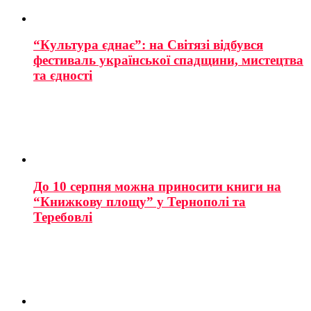
“Культура єднає”: на Світязі відбувся
фестиваль української спадщини, мистецтва
та єдності
До 10 серпня можна приносити книги на
“Книжкову площу” у Тернополі та
Теребовлі