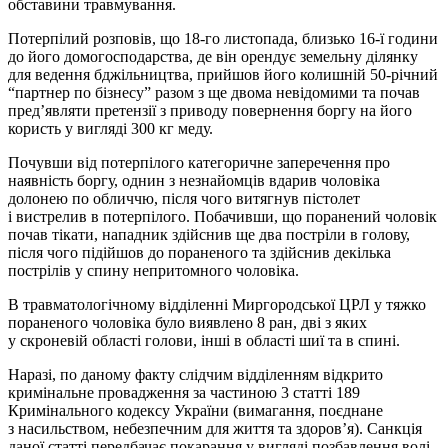
обставини травмування.
Потерпілий розповів, що 18-го листопада, близько 16-ї години
до його домогосподарства, де він орендує земельну ділянку
для ведення бджільництва, прийшов його колишній 50-річний
“партнер по бізнесу” разом з ще двома невідомими та почав
пред’являти претензії з приводу повернення боргу на його
користь у вигляді 300 кг меду.
Почувши від потерпілого категоричне заперечення про
наявність боргу, однин з незнайомців вдарив чоловіка
долонею по обличчю, після чого витягнув пістолет
і вистрелив в потерпілого. Побачивши, що поранений чоловік
почав тікати, нападник здійснив ще два постріли в голову,
після чого підійшов до пораненого та здійснив декілька
пострілів у спину непритомного чоловіка.
В травматологічному відділенні Миргородської ЦРЛ у тяжко
пораненого чоловіка було виявлено 8 ран, дві з яких
у скроневій області голови, інші в області шиї та в спині.
Наразі, по даному факту слідчим відділенням відкрито
кримінальне провадження за частиною 3 статті 189
Кримінального кодексу України (вимагання, поєднане
з насильством, небезпечним для життя та здоров’я). Санкція
даної статті передбачає покарання у вигляді позбавлення волі