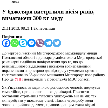
меду
У бджоляря вистрілили вісім разів,
вимагаючи 300 кг меду
21.11.2013, 08:21
1.8k
перегляди
Поділитися
До чергової частини Миргородського міськвідділу міліції
Полтавської області від лікаря реаніматолога Миргородської
райлікарні надійшло повідомлення про те, що до
реанімаційного відділення з вісьмома вогнепальними
пораненнями з пристрою для відстрілу гумовими кулями
госпіталізовано 35-річного мешканця Миргородського району.
Про це
УНН
повідомили у прес-службі МВС області.
Як з’ясувалось, за медичною допомогою чоловік звернувся
самостійно, прийшовши пішки до лікарні. Пояснити
обставини отримання тілесних ушкоджень він не міг, так
як перебував у шоковому стані. Тільки через добу, коли
чоловік прийшов до тями, правоохоронцям стали відомі