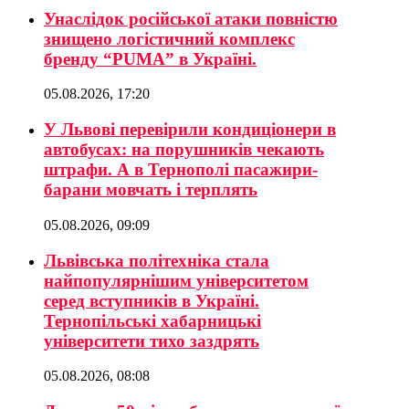
Унаслідок російської атаки повністю
знищено логістичний комплекс
бренду “PUMA” в Україні.
05.08.2026, 17:20
У Львові перевірили кондиціонери в
автобусах: на порушників чекають
штрафи. А в Тернополі пасажири-
барани мовчать і терплять
05.08.2026, 09:09
Львівська політехніка стала
найпопулярнішим університетом
серед вступників в Україні.
Тернопільські хабарницькі
університети тихо заздрять
05.08.2026, 08:08