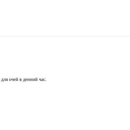
для очей в денний час.