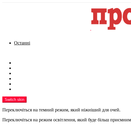
Останні
Menu
Новини
Політика
Кримінал
Фото
Надіслати новину
Реклама на сайті
Switch skin
Переключіться на темний режим, який ніжніший для очей.
Переключіться на режим освітлення, який буде більш приємним 
шукати