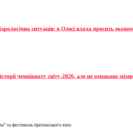
ідрологічна ситуація: в Одесі влада просить еконо
сторії чемпіонату світу-2026, але це однаково мізе
ла” та фестиваль британського кіно