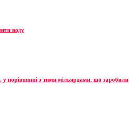
мити воду
р, у порівнянні з тими мільярдами, що заробили