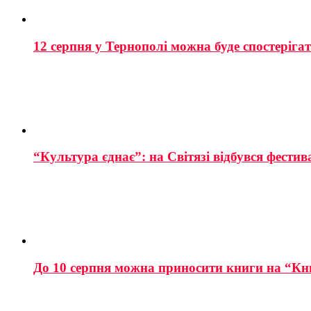
12 серпня у Тернополі можна буде спостеріга
“Культура єднає”: на Світязі відбувся фестив
До 10 серпня можна приносити книги на “Кн