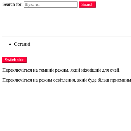
Search for:
Search
Login
Останні
Menu
Switch skin
Переключіться на темний режим, який ніжніший для очей.
Переключіться на режим освітлення, який буде більш приємним 
Login