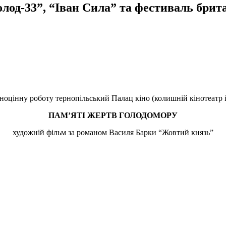
олод-33”, “Іван Сила” та фестиваль брит
ноцінну роботу тернопільський Палац кіно (колишній кінотеатр і
ПАМ’ЯТІ ЖЕРТВ ГОЛОДОМОРУ
художній фільм за романом Василя Барки “Жовтий князь”