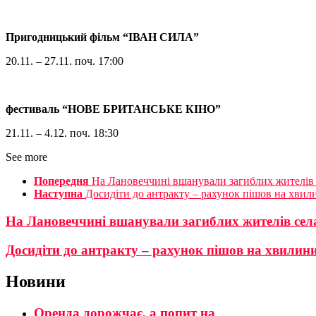
Пригодницький фільм “ІВАН СИЛА”
20.11. – 27.11. поч. 17:00
фестиваль “НОВЕ БРИТАНСЬКЕ КІНО”
21.11. – 4.12. поч. 18:30
See more
Попередня
На Лановеччині вшанували загиблих жителів
Наступна
Досидіти до антракту – рахунок пішов на хвил
На Лановеччині вшанували загиблих жителів сел
Досидіти до антракту – рахунок пішов на хвилин
Новини
Оренда дорожчає, а попит на