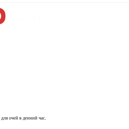
для очей в денний час.