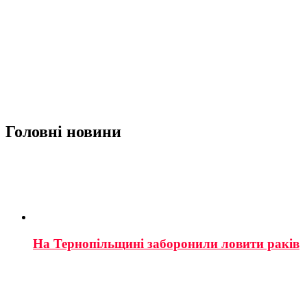
Головні новини
На Тернопільщині заборонили ловити раків