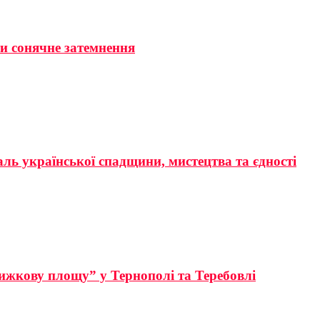
ти сонячне затемнення
аль української спадщини, мистецтва та єдності
ижкову площу” у Тернополі та Теребовлі