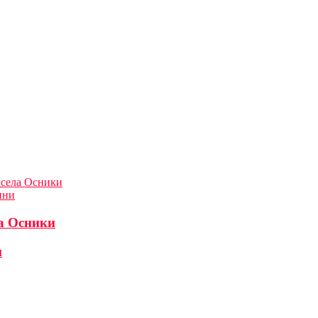
 села Осники
ини
а Осники
и