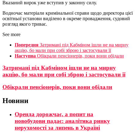
Вказаний вирок уже вступив у законну силу.
Водночас матеріали кримінальної справи щодо директора цієї
освітньої установи виділено в окреме провадження, судовий
розгляд якого триває.
See more
Попередня
Затримані під Кабміном ішли не на мирну
акцію, бо мали при собі зброю і застосували її
Наступна
Обікрали пенсіонерів, поки вони обідали
Затримані під Кабміном ішли не на мирну
акцію, бо мали при собі зброю і застосували її
Обікрали пенсіонерів, поки вони обідали
Новини
Оренда дорожчає, а попит на
новобудови падає: аналітика ринку
нерухомості за липень в Україні