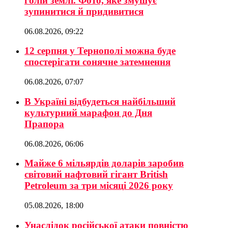
голій землі. Фото, яке змушує
зупинитися й придивитися
06.08.2026, 09:22
12 серпня у Тернополі можна буде
спостерігати сонячне затемнення
06.08.2026, 07:07
В Україні відбудеться найбільший
культурний марафон до Дня
Прапора
06.08.2026, 06:06
Майже 6 мільярдів доларів заробив
світовий нафтовий гігант British
Petroleum за три місяці 2026 року
05.08.2026, 18:00
Унаслідок російської атаки повністю