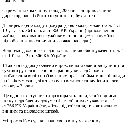
виконували.
Отримані таким чином понад 200 тис грн привласнили
директор, одна із його заступниць та бухгалтер.
Дії директора закладу прокуратурою кваліфіковано за ч. 4 ст.
191, ч. 1 ст. 364 та ч. 2 ст. 366 КК України (привласнення
майна, зловживання службовим становищем та службове
підроблення, що спричинило тяжкі наслідки).
Водночас двох його згаданих спільників обвинувачено за ч. 4
ст. 191 та ч. 2 ст. 366 КК України.
14 жовтня судом ухвалено вирок, яким згаданій заступниці та
бухгалтеру призначено покарання у вигляді 5 років
позбавлення волі з позбавленням права обіймати певні посади
на 1 рік 6 місяців, зі штрафом та встановленням іспитового
строку – 2 роки.
Ще одного заступника директора установи, який підписав
низку підроблених документів та обвинувачувався за ч. 1
ст.366 КК України (службове підроблення), також визнано
винним та накладено штраф.
Усі троє осіб у суді визнали свою вину у скоєному.