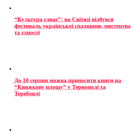
“Культура єднає”: на Світязі відбувся
фестиваль української спадщини, мистецтва
та єдності
До 10 серпня можна приносити книги на
“Книжкову площу” у Тернополі та
Теребовлі