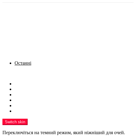
Останні
Menu
Новини
Політика
Кримінал
Фото
Надіслати новину
Реклама на сайті
Switch skin
Переключіться на темний режим, який ніжніший для очей.