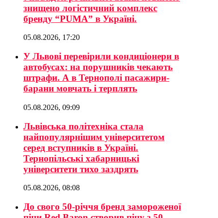
знищено логістичний комплекс
бренду “PUMA” в Україні.
05.08.2026, 17:20
У Львові перевірили кондиціонери в
автобусах: на порушників чекають
штрафи. А в Тернополі пасажири-
барани мовчать і терплять
05.08.2026, 09:09
Львівська політехніка стала
найпопулярнішим університетом
серед вступників в Україні.
Тернопільські хабарницькі
університети тихо заздрять
05.08.2026, 08:08
До свого 50-річчя бренд замороженої
піци Red Baron створив піцу з 50