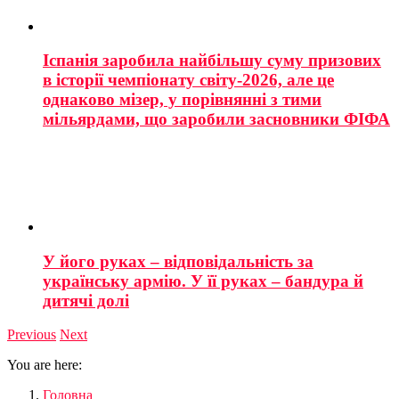
Іспанія заробила найбільшу суму призових
в історії чемпіонату світу-2026, але це
однаково мізер, у порівнянні з тими
мільярдами, що заробили засновники ФІФА
У його руках – відповідальність за
українську армію. У її руках – бандура й
дитячі долі
Previous
Next
You are here:
Головна