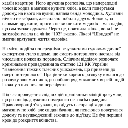
хазяїн квартири. Його дружина розповіла, що напередодні
чоловік ходив в магазин купити хліба, а коли повертався
додому, на нього на вулиці напала банда молодиків. Хулігани
нічого не забрали, але сильно побили дідуся. Чоловік, за
словами дружини, просив не викликати медиків – мав надію,
що сам зможе одужати. Через це, пояснила жінка, вона і не
зателефонувала на лінію “103” вчасно. Лікарі “Швидкої” не
змогли врятувати життя чоловіка.
На місці події за попередніми результатами судово-медичної
експертизи стало відомо, що смерть потерпілого настала від
чисельних ножових поранень. Слідчим відділом розпочато
кримінальне провадження за статтею 121 КК України
“Нанесення тяжких тілесних ушкоджень, що призвели до
смерті потерпілого”. Працівники карного розшуку взялися до
розшуку зловмисників, розробили ряд можливих версій подій
і кожну з них почали перевіряти.
Під час проведення слідчих дій працівники міліції зрозуміли,
що розповідь дружини померлого не зовсім правдива.
Правоохоронці з’ясували, що дідусь насправді ходив до
магазину по хліб, але свідки бачили, як пенсіонер повертався
додому та неушкоджений заходив до під’їзду. Це був перший
крок до розкриття вбивства.