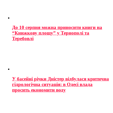
До 10 серпня можна приносити книги на
“Книжкову площу” у Тернополі та
Теребовлі
У басейні річки Дністер відбулася критична
гідрологічна ситуація: в Одесі влада
просить економити воду