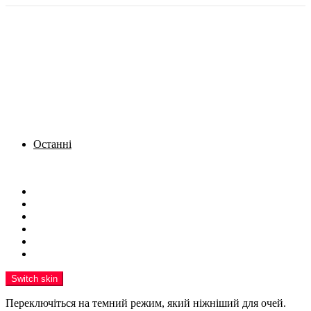
Останні
Menu
Новини
Політика
Кримінал
Фото
Надіслати новину
Реклама на сайті
Switch skin
Переключіться на темний режим, який ніжніший для очей.