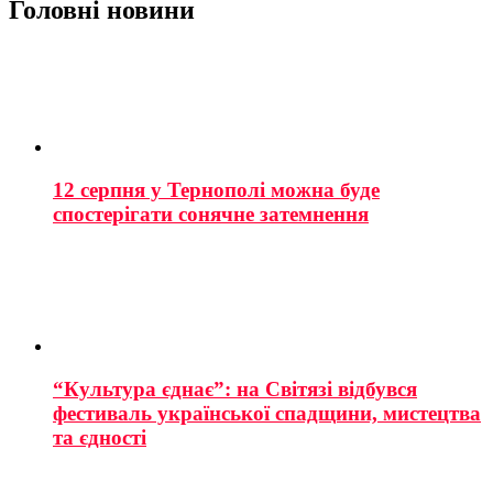
Головні новини
12 серпня у Тернополі можна буде
спостерігати сонячне затемнення
“Культура єднає”: на Світязі відбувся
фестиваль української спадщини, мистецтва
та єдності