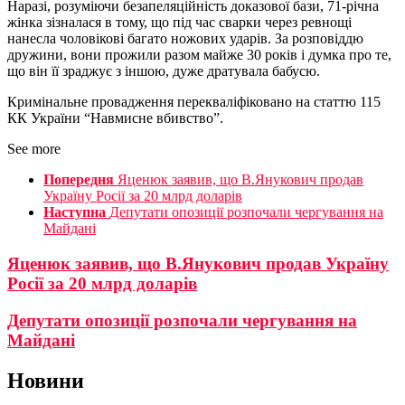
Наразі, розуміючи безапеляційність доказової бази, 71-річна
жінка зізналася в тому, що під час сварки через ревнощі
нанесла чоловікові багато ножових ударів. За розповіддю
дружини, вони прожили разом майже 30 років і думка про те,
що він її зраджує з іншою, дуже дратувала бабусю.
Кримінальне провадження перекваліфіковано на статтю 115
КК України “Навмисне вбивство”.
See more
Попередня
Яценюк заявив, що В.Янукович продав
Україну Росії за 20 млрд доларів
Наступна
Депутати опозиції розпочали чергування на
Майдані
Яценюк заявив, що В.Янукович продав Україну
Росії за 20 млрд доларів
Депутати опозиції розпочали чергування на
Майдані
Новини