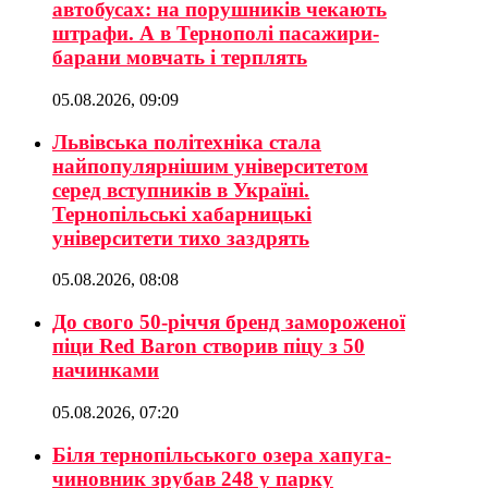
автобусах: на порушників чекають
штрафи. А в Тернополі пасажири-
барани мовчать і терплять
05.08.2026, 09:09
Львівська політехніка стала
найпопулярнішим університетом
серед вступників в Україні.
Тернопільські хабарницькі
університети тихо заздрять
05.08.2026, 08:08
До свого 50-річчя бренд замороженої
піци Red Baron створив піцу з 50
начинками
05.08.2026, 07:20
Біля тернопільського озера хапуга-
чиновник зрубав 248 у парку