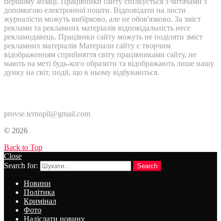
першому абзаці. Працівники сайту спілкується з читачами з
допомогою електронної пошти. Відповідати на листи
журналісти можуть вибірково, але не обов'язково. За зміст
реклами та рекламних матеріалів відповідальність несе
рекламодавець. Працівнки сайту можуть не поділяти зміст
рекламних матеріалів Матеріали сайту є творчим
відображенням сприйняття світу працівниками сайту, не
мають на меті будь-кого образити та відображають лише нашу
дуику на світ, події, що в ньому відбуваються.
Контакти:
provse.ternopil@gmail.com
© 2026
Back to Top
Close
Search for:
Search
Новини
Політика
Кримінал
Фото
Надіслати новину