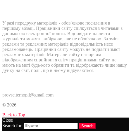
У разі передруку матеріалів - обов'язкове посилання в
першому абзаці. Працівники сайту спілкується з читачами з
допомогою електронної пошти. Відповідати на листи
журналісти можуть вибірково, але не обов'язково. За зміст
реклами та рекламних матеріалів відповідальність несе
рекламодавець. Працівнки сайту можуть не поділяти зміст
рекламних матеріалів Матеріали сайту є творчим
відображенням сприйняття світу працівниками сайту, не
мають на меті будь-кого образити та відображають лише нашу
дуику на світ, події, що в ньому відбуваються.
Контакти:
provse.ternopil@gmail.com
© 2026
Back to Top
Close
Search for:
Search