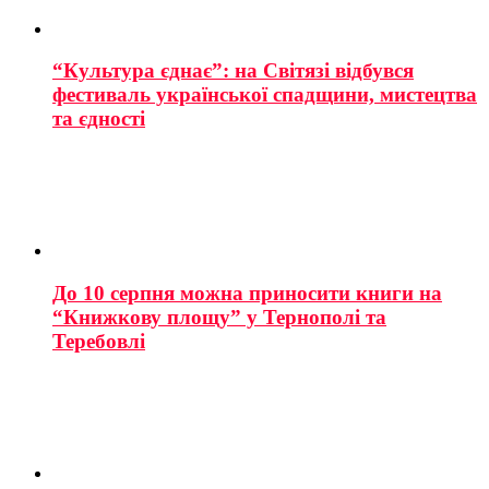
“Культура єднає”: на Світязі відбувся
фестиваль української спадщини, мистецтва
та єдності
До 10 серпня можна приносити книги на
“Книжкову площу” у Тернополі та
Теребовлі