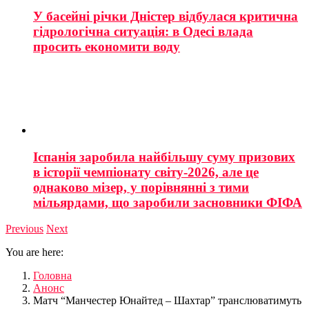
У басейні річки Дністер відбулася критична
гідрологічна ситуація: в Одесі влада
просить економити воду
Іспанія заробила найбільшу суму призових
в історії чемпіонату світу-2026, але це
однаково мізер, у порівнянні з тими
мільярдами, що заробили засновники ФІФА
Previous
Next
You are here:
Головна
Анонс
Матч “Манчестер Юнайтед – Шахтар” транслюватимуть