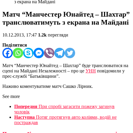
з екрана на Майдані
Матч “Манчестер Юнайтед – Шахтар”
транслюватимуть з екрана на Майдані
10.12.2013, 17:47
1.2k
перегляди
Поділитися
Матч “Манчестер Юнайтед – Шахтар” буде транслюватися на
сцені на Майдані Незалежності – про це
УНН
повідомили у
прес-службі “Батьківщини”.
Наживо коментуватиме матч Сашко Лірник.
See more
Попередня
При спробі загасити пожежу загинув
чоловік
Наступна
Потяг протягнув авто коліями, водій не
постраждав