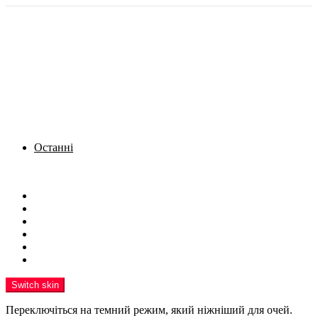
Останні
Menu
Новини
Політика
Кримінал
Фото
Надіслати новину
Реклама на сайті
Switch skin
Переключіться на темний режим, який ніжніший для очей.