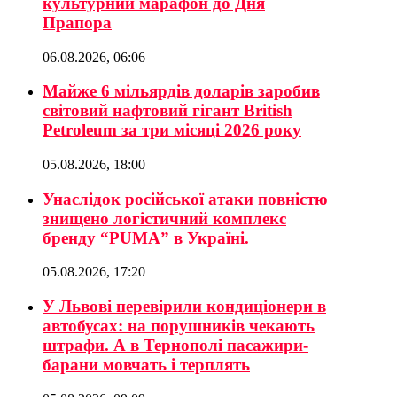
культурний марафон до Дня
Прапора
06.08.2026, 06:06
Майже 6 мільярдів доларів заробив
світовий нафтовий гігант British
Petroleum за три місяці 2026 року
05.08.2026, 18:00
Унаслідок російської атаки повністю
знищено логістичний комплекс
бренду “PUMA” в Україні.
05.08.2026, 17:20
У Львові перевірили кондиціонери в
автобусах: на порушників чекають
штрафи. А в Тернополі пасажири-
барани мовчать і терплять