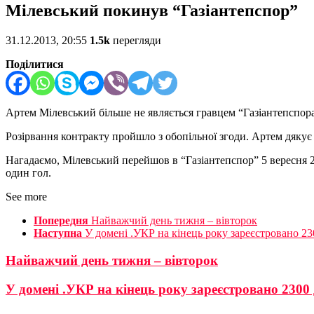
Мілевський покинув “Газіантепспор”
31.12.2013, 20:55
1.5k
перегляди
Поділитися
Артем Мілевський більше не являється гравцем “Газіантепспора
Розірвання контракту пройшло з обопільної згоди. Артем дякує 
Нагадаємо, Мілевський перейшов в “Газіантепспор” 5 вересня 20
один гол.
See more
Попередня
Найважчий день тижня – вівторок
Наступна
У домені .УКР на кінець року зареєстровано 2
Найважчий день тижня – вівторок
У домені .УКР на кінець року зареєстровано 2300