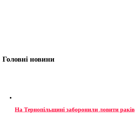
Головні новини
На Тернопільщині заборонили ловити раків