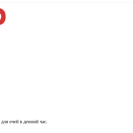
для очей в денний час.