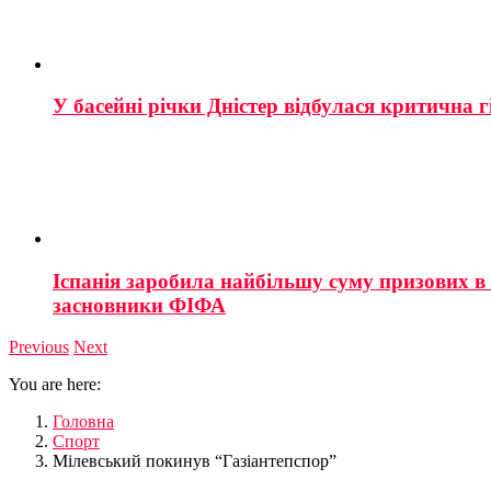
У басейні річки Дністер відбулася критична г
Іспанія заробила найбільшу суму призових в і
засновники ФІФА
Previous
Next
You are here:
Головна
Спорт
Мілевський покинув “Газіантепспор”