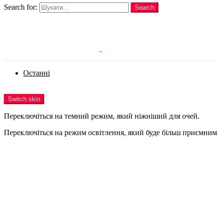
Search for:
Search
Login
Останні
Menu
Switch skin
Переключіться на темний режим, який ніжніший для очей.
Переключіться на режим освітлення, який буде більш приємним 
Login