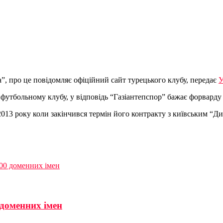
”, про це повідомляє офіційний сайт турецького клубу, передає
футбольному клубу, у відповідь “Газіантепспор” бажає форварду у
13 року коли закінчився термін його контракту з київським “Дин
300 доменних імен
 доменних імен