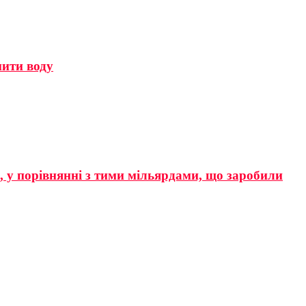
мити воду
р, у порівнянні з тими мільярдами, що заробили