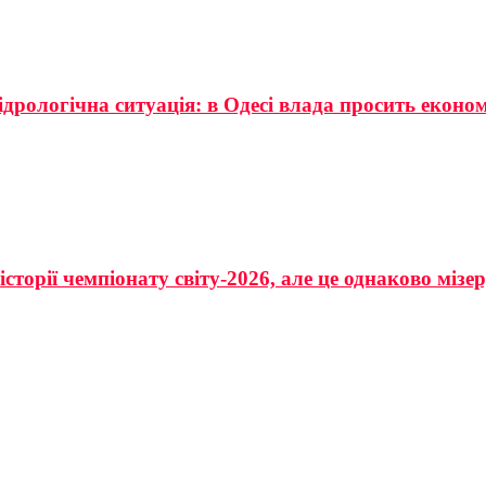
ідрологічна ситуація: в Одесі влада просить еконо
сторії чемпіонату світу-2026, але це однаково мізе