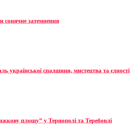
ти сонячне затемнення
аль української спадщини, мистецтва та єдності
ижкову площу” у Тернополі та Теребовлі