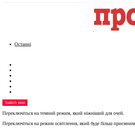
Останні
Menu
Новини
Політика
Кримінал
Фото
Надіслати новину
Реклама на сайті
Switch skin
Переключіться на темний режим, який ніжніший для очей.
Переключіться на режим освітлення, який буде більш приємним 
шукати