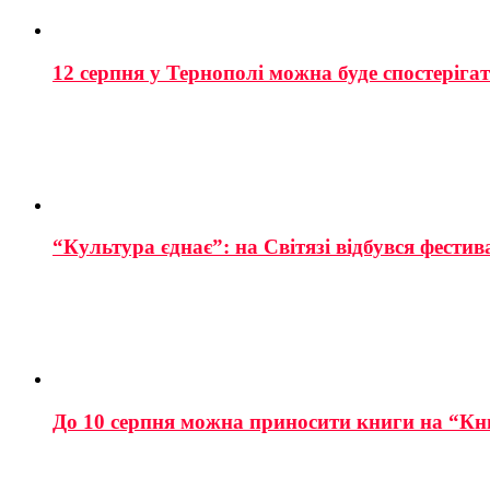
12 серпня у Тернополі можна буде спостеріга
“Культура єднає”: на Світязі відбувся фестив
До 10 серпня можна приносити книги на “Кн