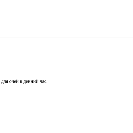
для очей в денний час.