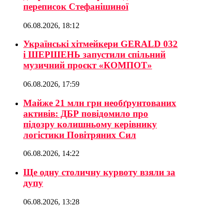
переписок Стефанішиної
06.08.2026, 18:12
Українські хітмейкери GERALD 032
і ШЕРШЕНЬ запустили спільний
музичний проєкт «КОМПОТ»
06.08.2026, 17:59
Майже 21 млн грн необґрунтованих
активів: ДБР повідомило про
підозру колишньому керівнику
логістики Повітряних Сил
06.08.2026, 14:22
Ще одну столичну курвоту взяли за
дупу
06.08.2026, 13:28