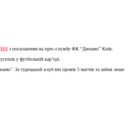
УНН
з посиланням на прес-службу ФК “Динамо” Київ.
спіхів у футбольній кар’єрі.
амо”. За турецький клуб він провів 5 матчів та забив лише