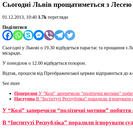
Сьогодні Львів прощатиметься з Лесею
01.12.2013, 10:40
1.7k
перегляди
Поділитися
Сьогодні у Львові о 19.30 відбудеться парастас та прощання з 
місьради.
У понеділок о 12.00 відбудеться похорон.
Відтак, процесія від Преображенської церкви відправиться до 
See more
Попередня
У “Козі” заперечили “політичні мотиви” побит
Наступна
В “Інституті Республіка” порадили ігнорувати
У “Козі” заперечили “політичні мотиви” побиття 
В “Інституті Республіка” порадили ігнорувати су