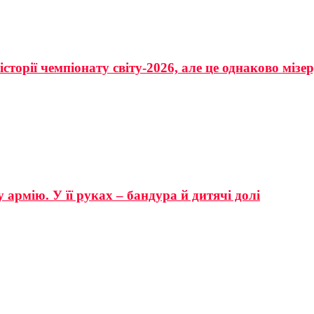
сторії чемпіонату світу-2026, але це однаково мізе
 армію. У її руках – бандура й дитячі долі