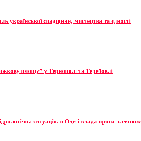
аль української спадщини, мистецтва та єдності
ижкову площу” у Тернополі та Теребовлі
ідрологічна ситуація: в Одесі влада просить еконо