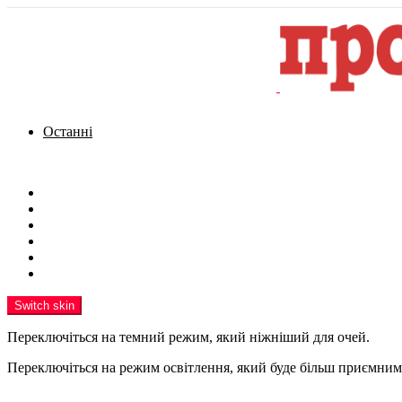
Останні
Menu
Новини
Політика
Кримінал
Фото
Надіслати новину
Реклама на сайті
Switch skin
Переключіться на темний режим, який ніжніший для очей.
Переключіться на режим освітлення, який буде більш приємним 
шукати