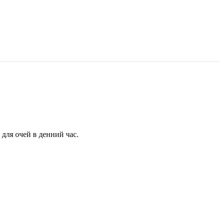
для очей в денний час.