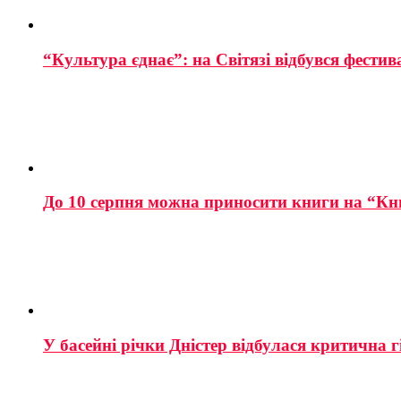
“Культура єднає”: на Світязі відбувся фестив
До 10 серпня можна приносити книги на “Кн
У басейні річки Дністер відбулася критична г