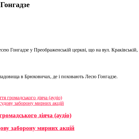
 Гонгадзе
Лесею Гонгадзе у Преображенській церкві, що на вул. Краківській
кладовища в Брюховичах, де і поховають Лесю Гонгадзе.
тя громадського діяча (аудіо)
 судову заборону мирних акцій
громадського діяча (аудіо)
дову заборону мирних акцій