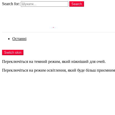
Search for:
Search
Login
Останні
Menu
Switch skin
Переключіться на темний режим, який ніжніший для очей.
Переключіться на режим освітлення, який буде більш приємним 
Login