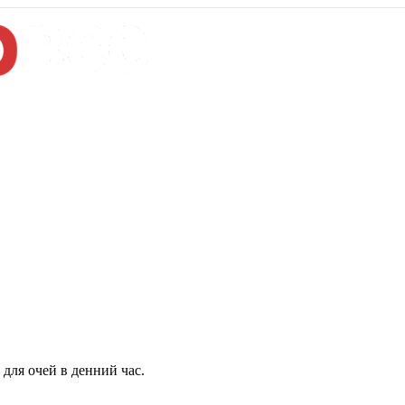
для очей в денний час.