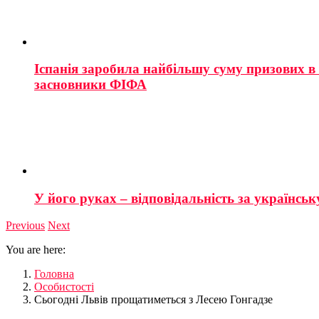
Іспанія заробила найбільшу суму призових в і
засновники ФІФА
У його руках – відповідальність за українську
Previous
Next
You are here:
Головна
Особистості
Сьогодні Львів прощатиметься з Лесею Гонгадзе