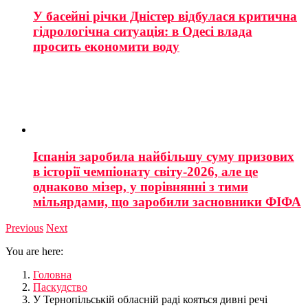
У басейні річки Дністер відбулася критична
гідрологічна ситуація: в Одесі влада
просить економити воду
Іспанія заробила найбільшу суму призових
в історії чемпіонату світу-2026, але це
однаково мізер, у порівнянні з тими
мільярдами, що заробили засновники ФІФА
Previous
Next
You are here:
Головна
Паскудство
У Тернопільській обласній раді кояться дивні речі