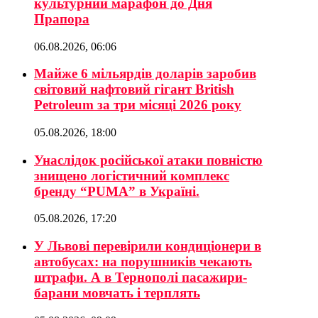
культурний марафон до Дня
Прапора
06.08.2026, 06:06
Майже 6 мільярдів доларів заробив
світовий нафтовий гігант British
Petroleum за три місяці 2026 року
05.08.2026, 18:00
Унаслідок російської атаки повністю
знищено логістичний комплекс
бренду “PUMA” в Україні.
05.08.2026, 17:20
У Львові перевірили кондиціонери в
автобусах: на порушників чекають
штрафи. А в Тернополі пасажири-
барани мовчать і терплять