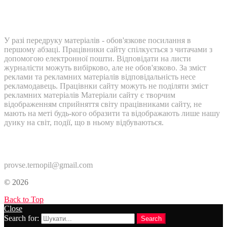
У разі передруку матеріалів - обов'язкове посилання в
першому абзаці. Працівники сайту спілкується з читачами з
допомогою електронної пошти. Відповідати на листи
журналісти можуть вибірково, але не обов'язково. За зміст
реклами та рекламних матеріалів відповідальність несе
рекламодавець. Працівнки сайту можуть не поділяти зміст
рекламних матеріалів Матеріали сайту є творчим
відображенням сприйняття світу працівниками сайту, не
мають на меті будь-кого образити та відображають лише нашу
дуику на світ, події, що в ньому відбуваються.
Контакти:
provse.ternopil@gmail.com
© 2026
Back to Top
Close
Search for:
Search