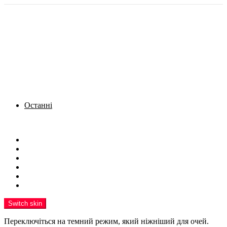
Останні
Menu
Новини
Політика
Кримінал
Фото
Надіслати новину
Реклама на сайті
Switch skin
Переключіться на темний режим, який ніжніший для очей.