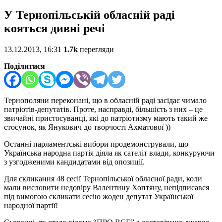
У Тернопільській обласній раді
кояться дивні речі
13.12.2013, 16:31
1.7k
перегляди
Поділитися
Тернополяни переконані, що в обласній раді засідає чимало
патріотів-депутатів. Проте, насправді, більшість з них – це
звичайні пристосуванці, які до патріотизму мають такий же
стосунок, як Янукович до творчості Ахматової ))
Останні парламентські вибори продемонстрували, що
Українська народна партія діяла як сателіт влади, конкуруючи
з узгодженими кандидатами від опозиції.
Для скликання 48 сесії Тернопільської обласної ради, коли
мали висловити недовіру Валентину Хоптяну, непідписався
під вимогою скликати сесію жоден депутат Української
народної партії!