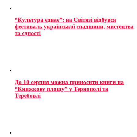
“Культура єднає”: на Світязі відбувся
фестиваль української спадщини, мистецтва
та єдності
До 10 серпня можна приносити книги на
“Книжкову площу” у Тернополі та
Теребовлі