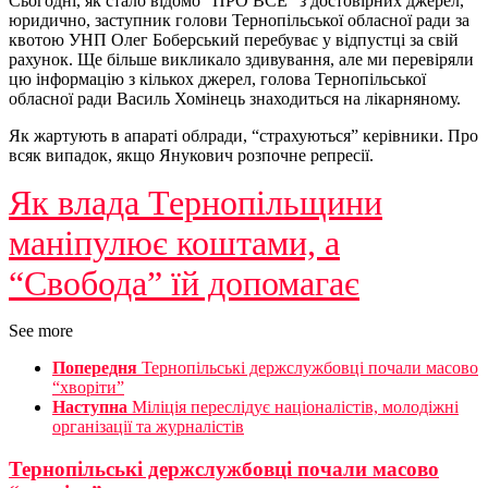
Сьогодні, як стало відомо “ПРО ВСЕ” з достовірних джерел,
юридично, заступник голови Тернопільської обласної ради за
квотою УНП Олег Боберський перебуває у відпустці за свій
рахунок. Ще більше викликало здивування, але ми перевіряли
цю інформацію з кількох джерел, голова Тернопільської
обласної ради Василь Хомінець знаходиться на лікарняному.
Як жартують в апараті облради, “страхуються” керівники. Про
всяк випадок, якщо Янукович розпочне репресії.
Як влада Тернопільщини
маніпулює коштами, а
“Свобода” їй допомагає
See more
Попередня
Тернопільські держслужбовці почали масово
“хворіти”
Наступна
Міліція переслідує націоналістів, молодіжні
організації та журналістів
Тернопільські держслужбовці почали масово