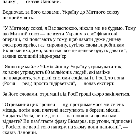
пайку”, — сказав Лановий.
Водночас, за його словами, Україну до Митного союзу
не приймають.
“У Митному союзі, я Вас заспокою, ніколи ми не будемо. Тому
що Митний союз — це взяти Україну в свої фінансові
операції, які полягають у тому, щоб давати дуже дешеву
електроенергію, газ, сировину, вугілля своїм виробникам.
Якщо ми входимо, вони нас все це дешеве будуть давати”, —
заявив колишній віце-прем’єр.
“Якщо ще майже 50-мільйонну Україну утримувати так,
як вони утримують 80 мільйонів людей, які майже
не працюють, там різні системи соціальні в Росії, то вона
(Росія — ред.) просто підірветься”, — додав експерт.
За його словами, отримані від Росії гроші скоро закінчаться.
“Отримання цих грошей — ну, протримаємося ми січень
місяць, потім нові платежі наступають в березні місяці.
Чи дасть Росія, чи не дасть — на поклон: а що ви нам
віддаєте? Ви пам’ятаєте фразу Бісмарка, що угоди, підписані
з Росією, не варті того паперу, на якому вони написані”, —
сказав Лановий.