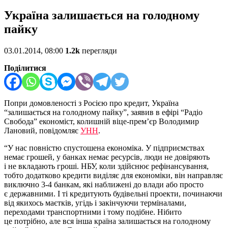
Україна залишається на голодному
пайку
03.01.2014, 08:00
1.2k
перегляди
Поділитися
Попри домовленості з Росією про кредит, Україна
“залишається на голодному пайку”, заявив в ефірі “Радіо
Свобода” економіст, колишній віце-прем’єр Володимир
Лановий, повідомляє
УНН
.
“У нас повністю спустошена економіка. У підприємствах
немає грошей, у банках немає ресурсів, люди не довіряють
і не вкладають гроші. НБУ, коли здійснює рефінансування,
тобто додатково кредити виділяє для економіки, він направляє
виключно 3-4 банкам, які наближені до влади або просто
є державними. І ті кредитують будівельні проекти, починаючи
від якихось маєтків, угідь і закінчуючи терміналами,
переходами транспортними і тому подібне. Нібито
це потрібно, але вся інша країна залишається на голодному