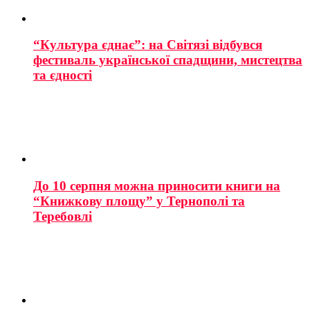
“Культура єднає”: на Світязі відбувся
фестиваль української спадщини, мистецтва
та єдності
До 10 серпня можна приносити книги на
“Книжкову площу” у Тернополі та
Теребовлі