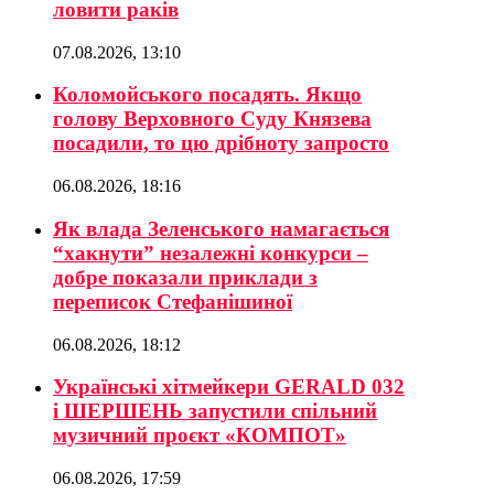
ловити раків
07.08.2026, 13:10
Коломойського посадять. Якщо
голову Верховного Суду Князева
посадили, то цю дрібноту запросто
06.08.2026, 18:16
Як влада Зеленського намагається
“хакнути” незалежні конкурси –
добре показали приклади з
переписок Стефанішиної
06.08.2026, 18:12
Українські хітмейкери GERALD 032
і ШЕРШЕНЬ запустили спільний
музичний проєкт «КОМПОТ»
06.08.2026, 17:59