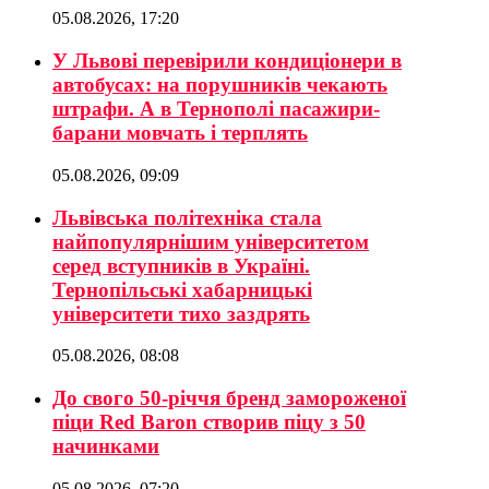
05.08.2026, 17:20
У Львові перевірили кондиціонери в
автобусах: на порушників чекають
штрафи. А в Тернополі пасажири-
барани мовчать і терплять
05.08.2026, 09:09
Львівська політехніка стала
найпопулярнішим університетом
серед вступників в Україні.
Тернопільські хабарницькі
університети тихо заздрять
05.08.2026, 08:08
До свого 50-річчя бренд замороженої
піци Red Baron створив піцу з 50
начинками
05.08.2026, 07:20