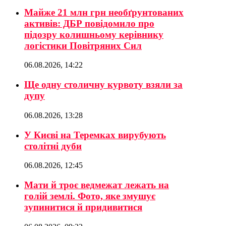
Майже 21 млн грн необґрунтованих
активів: ДБР повідомило про
підозру колишньому керівнику
логістики Повітряних Сил
06.08.2026, 14:22
Ще одну столичну курвоту взяли за
дупу
06.08.2026, 13:28
У Києві на Теремках вирубують
столітні дуби
06.08.2026, 12:45
Мати й троє ведмежат лежать на
голій землі. Фото, яке змушує
зупинитися й придивитися