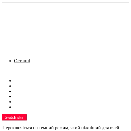
Останні
Menu
Новини
Політика
Кримінал
Фото
Надіслати новину
Реклама на сайті
Switch skin
Переключіться на темний режим, який ніжніший для очей.