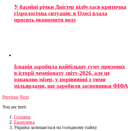
У басейні річки Дністер відбулася критична
гідрологічна ситуація: в Одесі влада
просить економити воду
Іспанія заробила найбільшу суму призових
в історії чемпіонату світу-2026, але це
однаково мізер, у порівнянні з тими
мільярдами, що заробили засновники ФІФА
Previous
Next
You are here:
Головна
Економіка
Україна залишається на голодному пайку