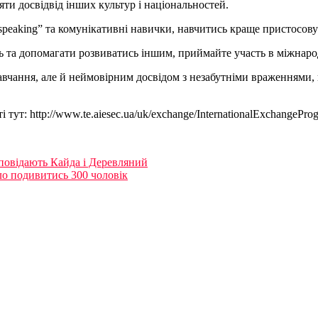
яти досвідвід інших культур і національностей.
cspeaking” та комунікативні навички, навчитись краще пристосовув
 та допомагати розвиватись іншим, приймайте участь в міжнарод
вчання, але й неймовірним досвідом з незабутніми враженнями, 
тут: http://www.te.aiesec.ua/uk/exchange/InternationalExchangePro
дповідають Кайда і Деревляний
 подивитись 300 чоловік