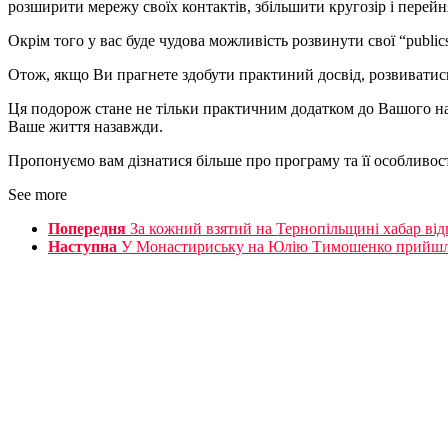
розширити мережу своїх контактів, збільшити кругозір і перейн
Окрім того у вас буде чудова можливість розвинути свої “publi
Отож, якщо Ви прагнете здобути практиний досвід, розвиватись
Ця подорож стане не тільки практичним додатком до Вашого на
Ваше життя назавжди.
Пропонуємо вам дізнатися більше про програму та її особливості 
See more
Попередня
За кожний взятий на Тернопільщині хабар ві
Наступна
У Монастириську на Юлію Тимошенко прийшло