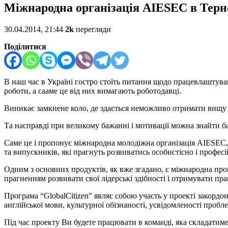
Міжнародна організація AIESEC в Терно
30.04.2014, 21:44
2k
перегляди
Поділитися
В наш час в Україні гостро стоїть питання щодо працевлаштува
роботи, а сааме це від них вимагають роботодавці.
Виникає замкнене коло, де здається неможливо отримати вищу о
Та насправді при великому бажанні і мотивації можна знайти б
Саме це і пропонує міжнародна молодіжна організація AIESEC, 
та випускників, які прагнуть розвиватись особистісно і профес
Одним з основних продуктів, як вже згадано, є міжнародна про
прагненням розвивати свої лідерські здібності і отримувати пр
Програма “GlobalCitizen” являє собою участь у проекті закордон
англійської мови, культурної обізнаності, усвідомленості пробле
Під час проекту Ви будете працювати в команді, яка складатимет