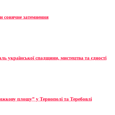
ти сонячне затемнення
аль української спадщини, мистецтва та єдності
ижкову площу” у Тернополі та Теребовлі