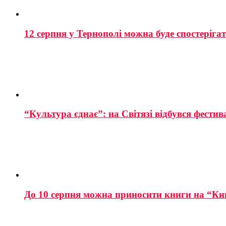
12 серпня у Тернополі можна буде спостеріга
“Культура єднає”: на Світязі відбувся фестив
До 10 серпня можна приносити книги на “Кн