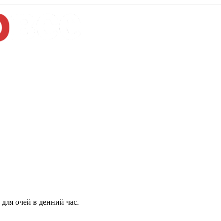
для очей в денний час.