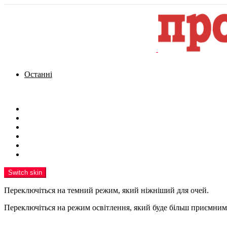
Останні
Menu
Новини
Політика
Кримінал
Фото
Надіслати новину
Реклама на сайті
Switch skin
Переключіться на темний режим, який ніжніший для очей.
Переключіться на режим освітлення, який буде більш приємним 
шукати