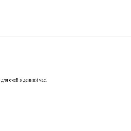
для очей в денний час.