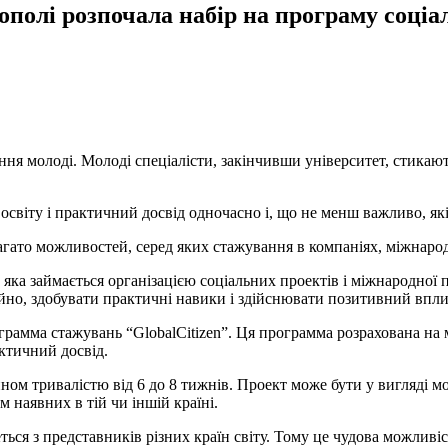
полі розпочала набір на програму соціа
ння молоді. Молоді спеціалісти, закінчивши університет, стикаю
світу і практичний досвід одночасно і, що не менш важливо, які
агато можливостей, серед яких стажування в компаніях, міжнаро
яка займається організацією соціальних проектів і міжнародної
ійно, здобувати практичні навики і здійснювати позитивний впли
грамма стажувань “GlobalCitizen”. Ця программа розрахована на 
актичний досвід.
ном тривалістю від 6 до 8 тижнів. Проект може бути у вигляді мо
м наявних в тій чи іншій країні.
ься з представників різних країн світу. Тому це чудова можливіс