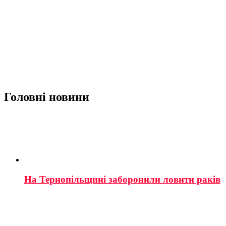
Головні новини
На Тернопільщині заборонили ловити раків