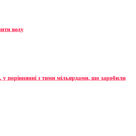
мити воду
р, у порівнянні з тими мільярдами, що заробили