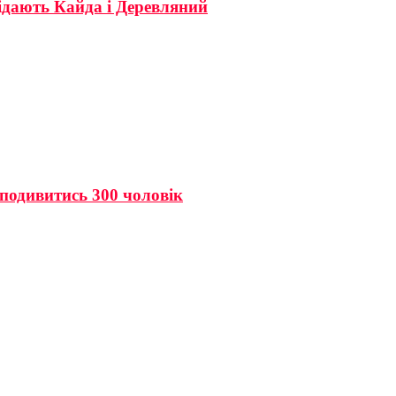
ідають Кайда і Деревляний
одивитись 300 чоловік