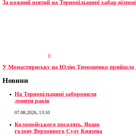
За кожний взятий на Тернопільщині хабар відпов
0
У Монастириську на Юлію Тимошенко прийшло п
Новини
На Тернопільщині заборонили
ловити раків
07.08.2026, 13:10
Коломойського посадять. Якщо
голову Верховного Суду Князева