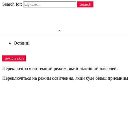
Search for:
Search
Login
Останні
Menu
Switch skin
Переключіться на темний режим, який ніжніший для очей.
Переключіться на режим освітлення, який буде більш приємним 
Login