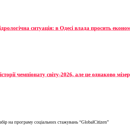
ідрологічна ситуація: в Одесі влада просить еконо
сторії чемпіонату світу-2026, але це однаково мізе
бір на програму соціальних стажувань “GlobalCitizen”