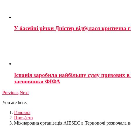
У басейні річки Дністер відбулася критична г
Іспанія заробила найбільшу суму призових в і
засновники ФІФА
Previous
Next
You are here:
Головна
Про:-)сто
Міжнародна організація AIESEC в Тернополі розпочала на