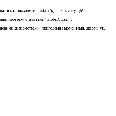
атись та знаходити вихід з будь-яких ситуацій.
ній програмі стажувань “GlobalCitizen”.
новими знайомствами, пригодами і моментами, які змінять
gram