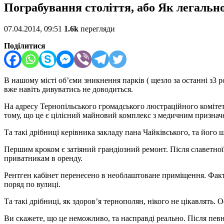
Пограбування століття, або Як легальн
07.04.2014, 09:51
1.6k
перегляди
Поділитися
В нашому місті об’єми зникнення парків ( щезло за останні з3
вже навіть дивуватись не доводиться.
На адресу Тернопільського громадського люстраційного комітету
тому, що це є цілісний майновий комплекс з медичним признач
Та такі дрібниці керівника закладу пана Чайківського, та його
Першим кроком є затіяний грандіозний ремонт. Після славетної
приватникам в оренду.
Рентген кабінет перенесено в необлаштоване приміщення. Факти
поряд по вулиці.
Та такі дрібниці, як здоров’я тернополян, нікого не цікавлят
Ви скажете, що це неможливо, та насправді реально. Після певн