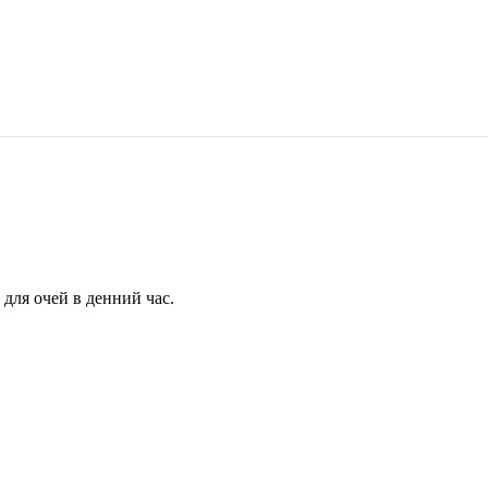
для очей в денний час.