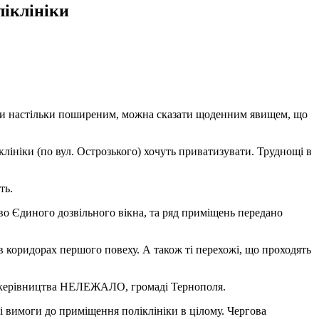
ліклініки
стали настільки поширеним, можна сказати щоденним явищем, що
лініки (по вул. Острозького) хочуть приватизувати. Труднощі в
ть.
во Єдиного дозвільного вікна, та ряд приміщень передано
 коридорах першого повеху. А також ті перехожі, що проходять
ого керівництва НЕЛЕЖАЛО, громаді Тернополя.
і вимоги до приміщення поліклініки в цілому. Чергова