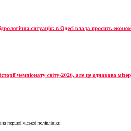
ідрологічна ситуація: в Одесі влада просить еконо
сторії чемпіонату світу-2026, але це однаково мізе
ня першої міської поліклініки