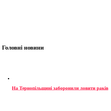
Головні новини
На Тернопільщині заборонили ловити раків