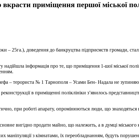
о вкрасти приміщення першої міської по
 роки – 25га.), доведення до банкруцтва підприємств громади, 
 надійшла інформація про те, що приміщення 1-шої міської полік
енням.
 шефа – терориста № 1 Тарнополя – Усами Бен- Надала не зупиняю
 реконструкції в приміщенні поліклініки з’явилось представницт
чно, при роботі апарату, опромінюються люди, що знаходяться в
ь. Основне вигідно продати майно, що належить, а в думці міськ
их маніпуляції з кімнатами, їх переобладнанням, будуть порушен