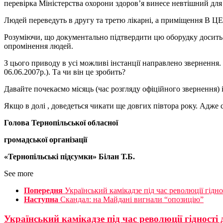
перевірка Міністерства охорони здоров’я винесе невтішний для
Людей переведуть в другу та третю лікарні, а приміщення В ЦЕ
Розуміючи, що документально підтвердити цю оборудку досить с
опромінення людей.
З цього приводу в усі можливі інстанції направлено звернення.
06.06.2007р.). Та чи він це зробить?
Давайте почекаємо місяць (час розгляду офіційного звернення) і
Якщо в долі , доведеться чикати ще довгих півтора року. Адже
Голова Тернопільської обласної
громадської організації
«Тернопільські підсумки» Білан Т.Б.
See more
Попередня
Український камікадзе під час революції гідн
Наступна
Скандал: на Майдані вигнали “опозицію”
Український камікадзе під час революції гідності