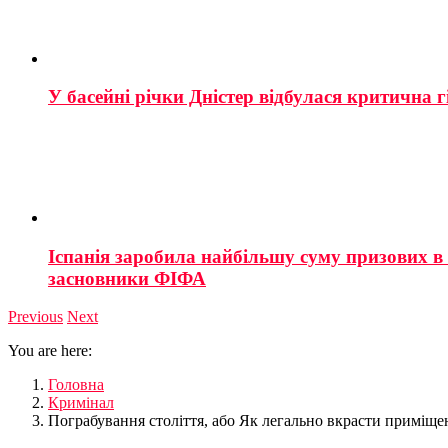
У басейні річки Дністер відбулася критична г
Іспанія заробила найбільшу суму призових в і
засновники ФІФА
Previous
Next
You are here:
Головна
Кримінал
Пограбування століття, або Як легально вкрасти приміщен