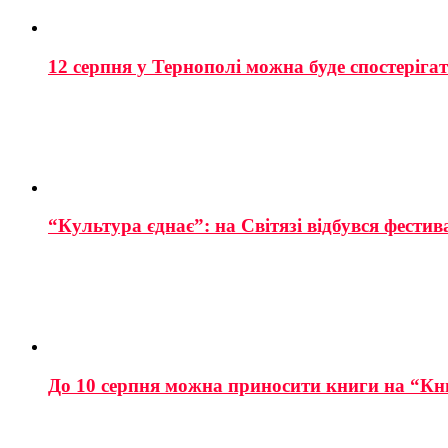
12 серпня у Тернополі можна буде спостеріга
“Культура єднає”: на Світязі відбувся фестив
До 10 серпня можна приносити книги на “Кн