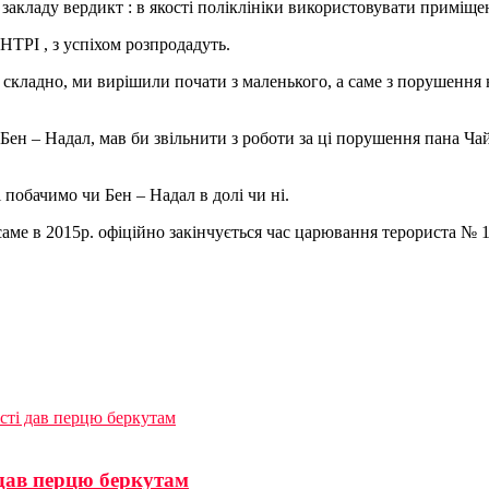
 закладу вердикт : в якості поліклініки використовувати приміщ
НТРІ , з успіхом розпродадуть.
кладно, ми вирішили почати з маленького, а саме з порушення н
 Бен – Надал, мав би звільнити з роботи за ці порушення пана Ча
 побачимо чи Бен – Надал в долі чи ні.
 саме в 2015р. офіційно закінчується час царювання терориста №
ості дав перцю беркутам
 дав перцю беркутам