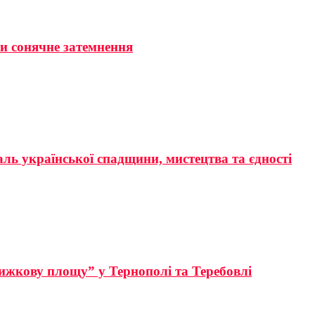
ти сонячне затемнення
аль української спадщини, мистецтва та єдності
ижкову площу” у Тернополі та Теребовлі