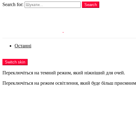
Search for:
Search
Login
Останні
Menu
Switch skin
Переключіться на темний режим, який ніжніший для очей.
Переключіться на режим освітлення, який буде більш приємним 
Login