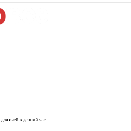
для очей в денний час.