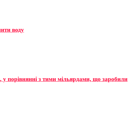
мити воду
р, у порівнянні з тими мільярдами, що заробили