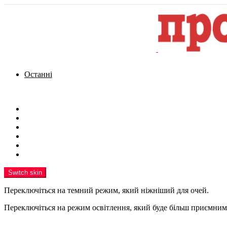
Останні
Menu
Новини
Політика
Кримінал
Фото
Надіслати новину
Реклама на сайті
Switch skin
Переключіться на темний режим, який ніжніший для очей.
Переключіться на режим освітлення, який буде більш приємним 
шукати