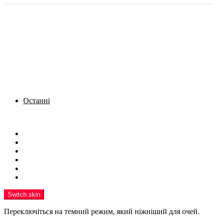
Останні
Menu
Новини
Політика
Кримінал
Фото
Надіслати новину
Реклама на сайті
Switch skin
Переключіться на темний режим, який ніжніший для очей.