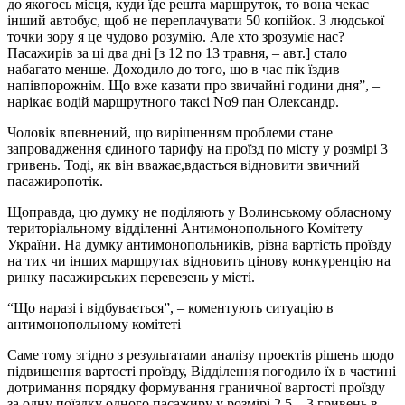
до якогось місця, куди їде решта маршруток, то вона чекає
інший автобус, щоб не переплачувати 50 копійок. З людської
точки зору я це чудово розумію. Але хто зрозуміє нас?
Пасажирів за ці два дні [з 12 по 13 травня, – авт.] стало
набагато менше. Доходило до того, що в час пік їздив
напівпорожнім. Що вже казати про звичайні години дня”, –
нарікає водій маршрутного таксі No9 пан Олександр.
Чоловік впевнений, що вирішенням проблеми стане
запровадження єдиного тарифу на проїзд по місту у розмірі 3
гривень. Тоді, як він вважає,вдасться відновити звичний
пасажиропотік.
Щоправда, цю думку не поділяють у Волинському обласному
територіальному відділенні Антимонопольного Комітету
України. На думку антимонопольників, різна вартість проїзду
на тих чи інших маршрутах відновить цінову конкуренцію на
ринку пасажирських перевезень у місті.
“Що наразі і відбувається”, – коментують ситуацію в
антимонопольному комітеті
Саме тому згідно з результатами аналізу проектів рішень щодо
підвищення вартості проїзду, Відділення погодило їх в частині
дотримання порядку формування граничної вартості проїзду
за одну поїздку одного пасажиру у розмірі 2,5 – 3 гривень в