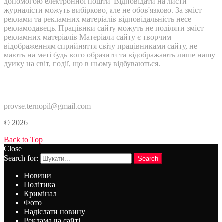
допомогою електронної пошти. Відповідати на листи
журналісти можуть вибірково, але не обов'язково. За зміст
реклами та рекламних матеріалів відповідальність несе
рекламодавець. Працівнки сайту можуть не поділяти зміст
рекламних матеріалів Матеріали сайту є творчим
відображенням сприйняття світу працівниками сайту, не
мають на меті будь-кого образити та відображають лише нашу
дуику на світ, події, що в ньому відбуваються.
Контакти:
provse.ternopil@gmail.com
© 2026
Back to Top
Close
Search for:
Search
Новини
Політика
Кримінал
Фото
Надіслати новину
Реклама на сайті