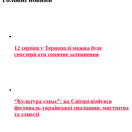
12 серпня у Тернополі можна буде
спостерігати сонячне затемнення
“Культура єднає”: на Світязі відбувся
фестиваль української спадщини, мистецтва
та єдності