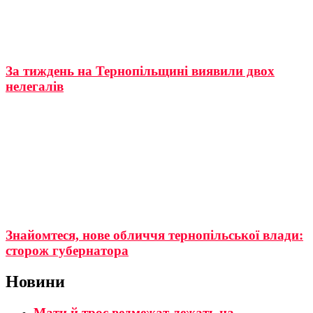
За тиждень на Тернопільщині виявили двох
нелегалів
Знайомтеся, нове обличчя тернопільської влади:
сторож губернатора
Новини
Мати й троє ведмежат лежать на