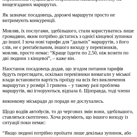
вищезгаданих маршрутах.
Як зазначає посадовець, дорожчі маршрути просто не
витримують конкуренції.
Мовляв, їх послугами, здебільшого, стали користуватись лише
громадяни, яким потрібно дістатись з однієї кінцевої зупинки
до іншої. І хоча нові тарифи для “дальніх” маршрутів, з його
слів, не є рентабельним, іншого виходу у перевізників,
мовляв, просто немає: “Краще їздити по 2,50, ніж возити по
дві людини з кінцевої”, – каже він.
Наостанок посадовець додав, що згодом питання тарифів
будуть переглядати, оскільки перевізники вимагали у міської
влади встановити вартість проїзду на всіх без виключення
маршрутах у розмірі 3 гривень – у такому разі проблема
маршрутів, які ігноруються, відпала б. Щоправда, тоді члени
виконкому міськради до поради не дослухались.
Щодо водіїв автобусів, то до чергових змін вони, здебільшого,
ставляться скептично. Хоча розуміють, що іншого виходу із
ситуації поки немає:
“Якщо людині потрібно проїхати лише декілька зупинок, або