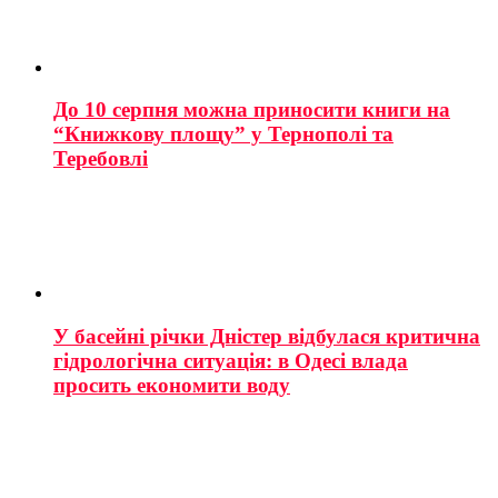
До 10 серпня можна приносити книги на
“Книжкову площу” у Тернополі та
Теребовлі
У басейні річки Дністер відбулася критична
гідрологічна ситуація: в Одесі влада
просить економити воду