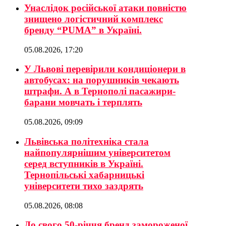
Унаслідок російської атаки повністю
знищено логістичний комплекс
бренду “PUMA” в Україні.
05.08.2026, 17:20
У Львові перевірили кондиціонери в
автобусах: на порушників чекають
штрафи. А в Тернополі пасажири-
барани мовчать і терплять
05.08.2026, 09:09
Львівська політехніка стала
найпопулярнішим університетом
серед вступників в Україні.
Тернопільські хабарницькі
університети тихо заздрять
05.08.2026, 08:08
До свого 50-річчя бренд замороженої