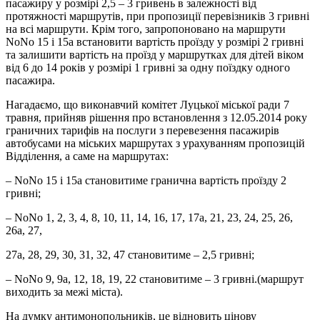
пасажиру у розмірі 2,5 – 3 гривень в залежності від
протяжності маршрутів, при пропозиції перевізників 3 гривні
на всі маршрути. Крім того, запропоновано на маршрути
NoNo 15 і 15а встановити вартість проїзду у розмірі 2 гривні
та залишити вартість на проїзд у маршрутках для дітей віком
від 6 до 14 років у розмірі 1 гривні за одну поїздку одного
пасажира.
Нагадаємо, що виконавчий комітет Луцької міської ради 7
травня, прийняв рішення про встановлення з 12.05.2014 року
граничних тарифів на послуги з перевезення пасажирів
автобусами на міських маршрутах з урахуванням пропозицій
Відділення, а саме на маршрутах:
– NoNo 15 і 15а становитиме гранична вартість проїзду 2
гривні;
– NoNo 1, 2, 3, 4, 8, 10, 11, 14, 16, 17, 17а, 21, 23, 24, 25, 26,
26а, 27,
27а, 28, 29, 30, 31, 32, 47 становитиме – 2,5 гривні;
– NoNo 9, 9а, 12, 18, 19, 22 становитиме – 3 гривні.(маршрут
виходить за межі міста).
На думку антимонопольників, це відновить цінову