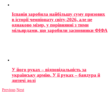
Іспанія заробила найбільшу суму призових
в історії чемпіонату світу-2026, але це
однаково мізер, у порівнянні з тими
мільярдами, що заробили засновники ФІФА
У його руках – відповідальність за
українську армію. У її руках – бандура й
дитячі долі
Previous
Next