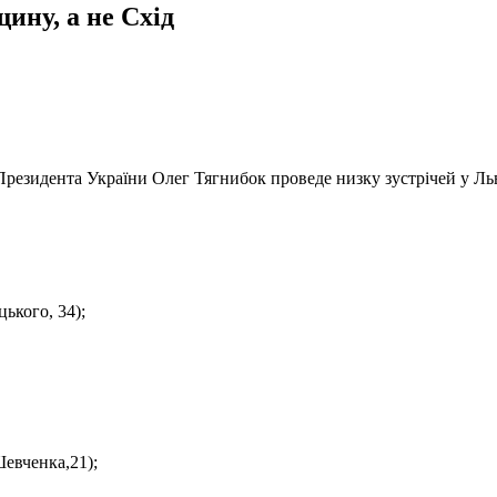
ину, а не Схід
Президента України Олег Тягнибок проведе низку зустрічей у Ль
ького, 34);
Шевченка,21);