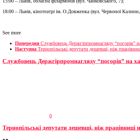
15:00 – Львів, обласна філармонія (вул. Чайковського, 7);
18:00 – Львів, кінотеатрі ім. О.Довженка (вул. Червоної Калини,
See more
Попередня
Службовець Держгірпромнагляду “погорів” на 
Наступна
Тернопільські депутати дешевші, ніж працівниц
Службовець Держгірпромнагляду “погорів” на хаб
0
Тернопільські депутати дешевші, ніж працівниці н