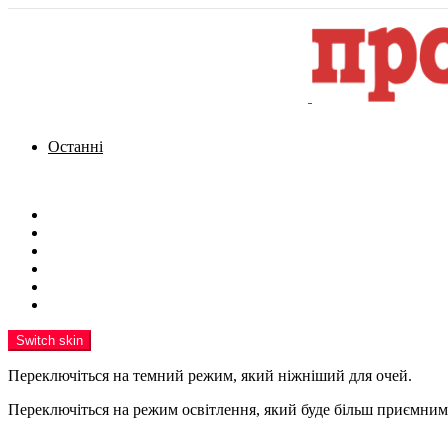
Останні
Menu
Новини
Політика
Кримінал
Фото
Надіслати новину
Реклама на сайті
Switch skin
Переключіться на темний режим, який ніжніший для очей.
Переключіться на режим освітлення, який буде більш приємним 
шукати