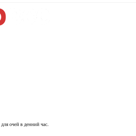
для очей в денний час.