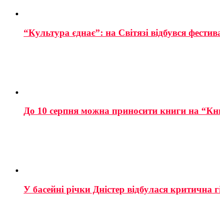
“Культура єднає”: на Світязі відбувся фестив
До 10 серпня можна приносити книги на “Кн
У басейні річки Дністер відбулася критична г