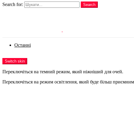
Search for:
Search
Login
Останні
Menu
Switch skin
Переключіться на темний режим, який ніжніший для очей.
Переключіться на режим освітлення, який буде більш приємним 
Login