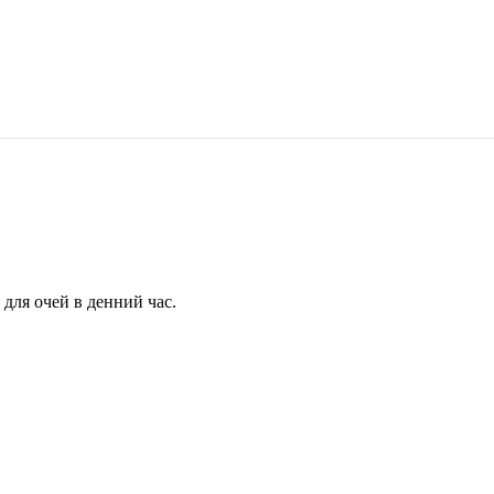
для очей в денний час.