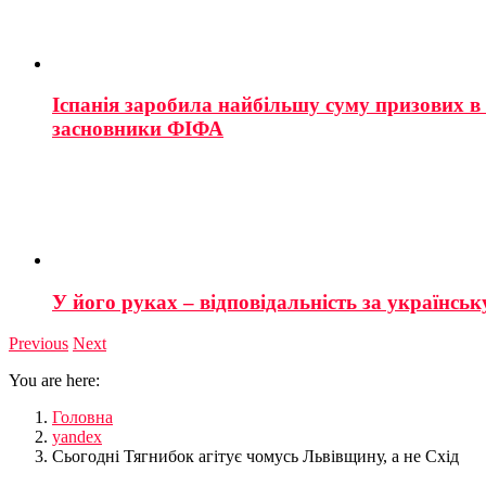
Іспанія заробила найбільшу суму призових в і
засновники ФІФА
У його руках – відповідальність за українську
Previous
Next
You are here:
Головна
yandex
Сьогодні Тягнибок агітує чомусь Львівщину, а не Схід