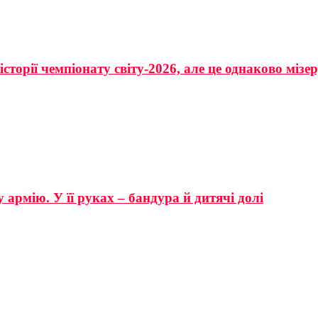
сторії чемпіонату світу-2026, але це однаково мізе
 армію. У її руках – бандура й дитячі долі