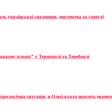
аль української спадщини, мистецтва та єдності
ижкову площу” у Тернополі та Теребовлі
ідрологічна ситуація: в Одесі влада просить еконо