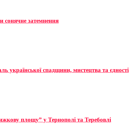
ти сонячне затемнення
аль української спадщини, мистецтва та єдності
ижкову площу” у Тернополі та Теребовлі