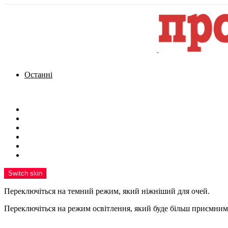
Останні
Menu
Новини
Політика
Кримінал
Фото
Надіслати новину
Реклама на сайті
Switch skin
Переключіться на темний режим, який ніжніший для очей.
Переключіться на режим освітлення, який буде більш приємним 
шукати