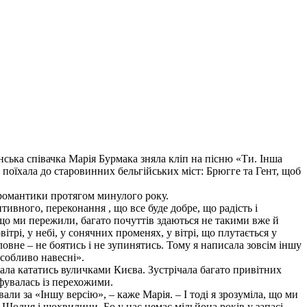
ська співачка Марія Бурмака зняла кліп на пісню «Ти. Інша
 поїхала до старовинних бельгійських міст: Брюгге та Гент, щоб
та романтики протягом минулого року.
тивного, переконання , що все буде добре, що радість і
 що ми пережили, багато почуттів здаються не такими вже й
ітрі, у небі, у сонячних променях, у вітрі, що плутається у
ловне – не боятись і не зупинятись. Тому я написала зовсім іншу
 особливо навесні».
їхала кататись вуличками Києва. Зустрічала багато привітних
фувалась із перехожими.
али за «Іншу версію», – каже Марія. – І тоді я зрозуміла, що ми
і. Щодня і щохвилини. Бо у нас немає мільйона років у запасі.