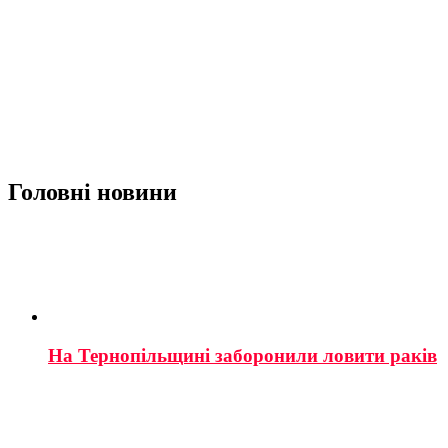
Головні новини
На Тернопільщині заборонили ловити раків