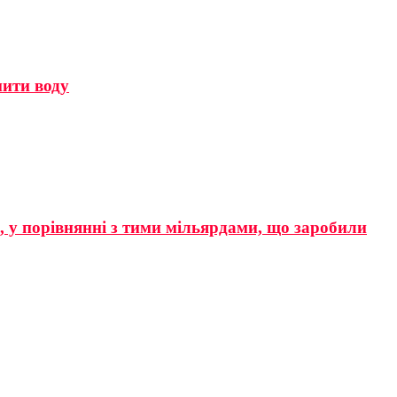
мити воду
р, у порівнянні з тими мільярдами, що заробили