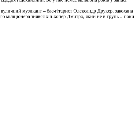
, вуличний музикант – бас-гітарист Олександр Друкер, закохана
о міліціонера знявся хіп-хопер Дмитро, який не в групі… поки