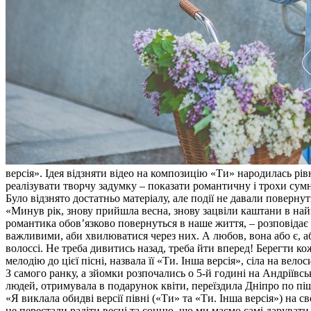
версія». Ідея відзняти відео на композицію «Ти» народилась рів
реалізувати творчу задумку – показати романтичну і трохи сумн
Було відзнято достатньо матеріалу, але події не давали повернут
«Минув рік, знову прийшла весна, знову зацвіли каштани в найпр
романтика обов’язково повернуться в наше життя, – розповідає 
важливими, аби хвилюватися через них. А любов, вона або є, або ї
волоссі. Не треба дивитись назад, треба йти вперед! Берегти ко
мелодію до цієї пісні, назвала її «Ти. Інша версія», сіла на вел
З самого ранку, а зйомки розпочались о 5-й годині на Андріївсь
людей, отримувала в подарунок квіти, переїздила Дніпро по пі
«Я виклала обидві версії півні («Ти» та «Ти. Інша версія») на с
не перестали радіти весні та сонцю, що ми маємо самі дарувати р