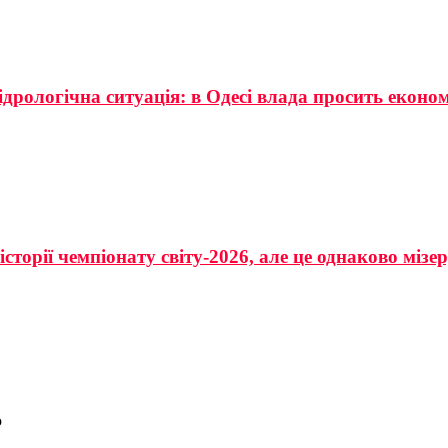
ідрологічна ситуація: в Одесі влада просить еконо
сторії чемпіонату світу-2026, але це однаково мізе
ю