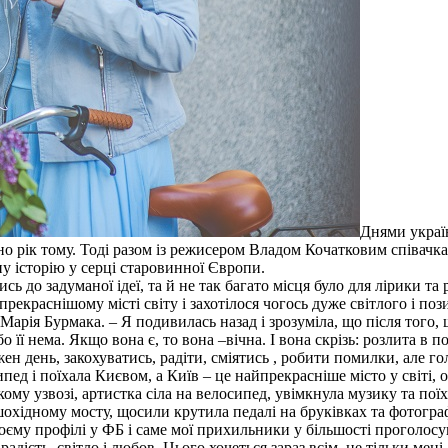
Днями україн
но рік тому. Тоді разом із режисером Владом Кочатковим співачка
у історію у серці старовинної Європи.
ись до задуманої ідеї, та й не так багато місця було для лірики 
екраснішому місті світу і захотілося чогось дуже світлого і пози
Марія Бурмака. – Я подивилась назад і зрозуміла, що після того,
ї нема. Якщо вона є, то вона –вічна. І вона скрізь: розлита в пов
жен день, закохуватись, радіти, сміятись , робити помилки, але го
осипед і поїхала Києвом, а Київ – це найпрекрасніше місто у світі,
кому узвозі, артистка сіла на велосипед, увімкнула музику та по
шохідному мосту, щосили крутила педалі на бруківках та фотогра
воєму профілі у ФБ і саме мої прихильники у більшості проголосув
адість, світло і любов. Цього хочеться зараз всім, не тільки мен