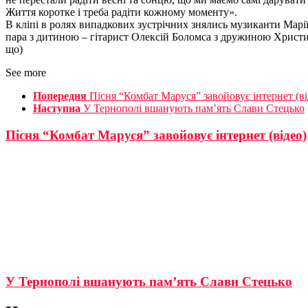
Життя коротке і треба радіти кожному моменту».
В кліпі в ролях випадкових зустрічних знялись музиканти Марі
пара з дитиною – гітарист Олексій Боломса з дружиною Христи
що)
See more
Попередня
Пісня “Комбат Маруся” завойовує інтернет (ві
Наступна
У Тернополі вшанують пам’ять Слави Стецько
Пісня “Комбат Маруся” завойовує інтернет (відео)
У Тернополі вшанують пам’ять Слави Стецько