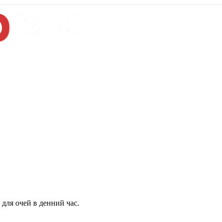
для очей в денний час.