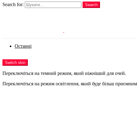
Search for:
Search
Login
Останні
Menu
Switch skin
Переключіться на темний режим, який ніжніший для очей.
Переключіться на режим освітлення, який буде більш приємним 
Login