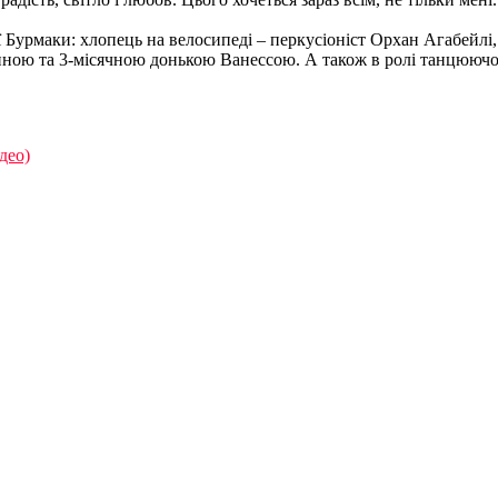
ї Бурмаки: хлопець на велосипеді – перкусіоніст Орхан Агабейлі
ною та 3-місячною донькою Ванессою. А також в ролі танцюючог
део)