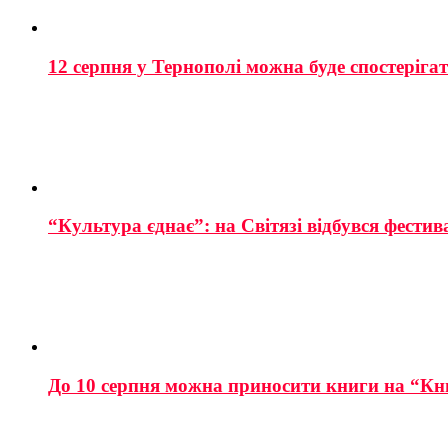
12 серпня у Тернополі можна буде спостеріга
“Культура єднає”: на Світязі відбувся фестив
До 10 серпня можна приносити книги на “Кн