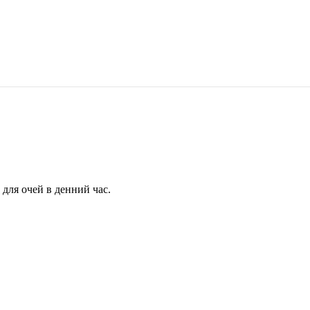
для очей в денний час.