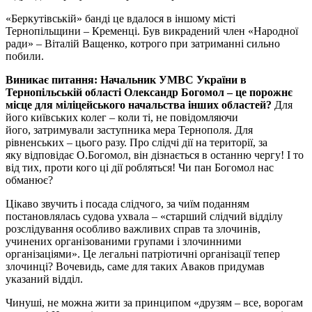
«Беркутівській» банді це вдалося в іншому місті
Тернопільщини – Кременці. Був викрадений член «Народної
ради» – Віталій Ващенко, котрого при затриманні сильно
побили.
Виникає питання: Начальник УМВС України в
Тернопільській області Олександр Богомол – це порожнє
місце для міліцейського начальства інших областей?
Для
його київських колег – коли ті, не повідомляючи
його, затримували заступника мера Тернополя. Для
рівненських – цього разу. Про слідчі дії на території, за
яку відповідає О.Богомол, він дізнається в останню чергу! І то
від тих, проти кого ці дії робляться! Чи пан Богомол нас
обманює?
Цікаво звучить і посада слідчого, за чиїм поданням
постановлялась судова ухвала – «старший слідчий відділу
розслідування особливо важливих справ та злочинів,
учинених організованими групами і злочинними
організаціями». Це легальні патріотичні організації тепер
злочинці? Вочевидь, саме для таких Аваков придумав
указаний відділ.
Чинуші, не можна жити за принципом «друзям – все, ворогам