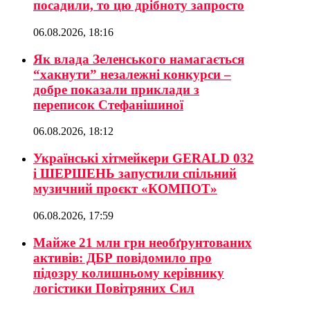
посадили, то цю дрібноту запросто
06.08.2026, 18:16
Як влада Зеленського намагається
“хакнути” незалежні конкурси –
добре показали приклади з
переписок Стефанішиної
06.08.2026, 18:12
Українські хітмейкери GERALD 032
і ШЕРШЕНЬ запустили спільний
музичний проєкт «КОМПОТ»
06.08.2026, 17:59
Майже 21 млн грн необґрунтованих
активів: ДБР повідомило про
підозру колишньому керівнику
логістики Повітряних Сил