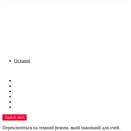
Останні
Menu
Новини
Політика
Кримінал
Фото
Надіслати новину
Реклама на сайті
Switch skin
Переключіться на темний режим, який ніжніший для очей.