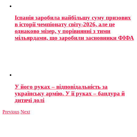
Іспанія заробила найбільшу суму призових
в історії чемпіонату світу-2026, але це
однаково мізер, у порівнянні з тими
мільярдами, що заробили засновники ФІФА
У його руках – відповідальність за
українську армію. У її руках – бандура й
дитячі долі
Previous
Next