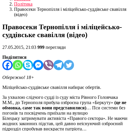
Політика
Правосеки Тернопілля і міліцейсько-суддівське свавілля
(відео)
Правосеки Тернопілля і міліцейсько-
суддівське свавілля (відео)
27.05.2015, 21:03
999
перегляди
Поділитися
Обережно! 18+
Міліцейсько-суддівське свавілля набирає обертів.
За ухвалою слідчого судді із суду міста Рівного Головчака
М.М., до Тернополя прибула озброєна група «Беркуту»
(це не
обмовка, саме так вони представилися)
… Пси системи без
погонів та посвідчень приїхали на вулицю
Білецьку затримувати активіста «Правого сектора». Не маючи
жодних законних підстав, цей давно неіснуючий озброєний
підрозділ спробував вискрасти патріота…