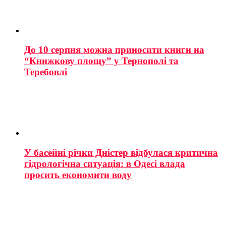
До 10 серпня можна приносити книги на
“Книжкову площу” у Тернополі та
Теребовлі
У басейні річки Дністер відбулася критична
гідрологічна ситуація: в Одесі влада
просить економити воду