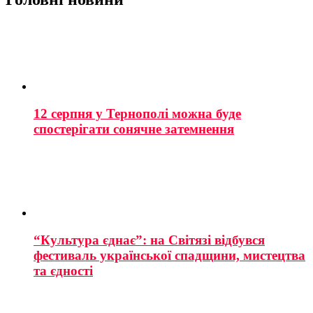
12 серпня у Тернополі можна буде
спостерігати сонячне затемнення
“Культура єднає”: на Світязі відбувся
фестиваль української спадщини, мистецтва
та єдності