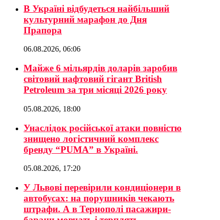
В Україні відбудеться найбільший
культурний марафон до Дня
Прапора
06.08.2026, 06:06
Майже 6 мільярдів доларів заробив
світовий нафтовий гігант British
Petroleum за три місяці 2026 року
05.08.2026, 18:00
Унаслідок російської атаки повністю
знищено логістичний комплекс
бренду “PUMA” в Україні.
05.08.2026, 17:20
У Львові перевірили кондиціонери в
автобусах: на порушників чекають
штрафи. А в Тернополі пасажири-
барани мовчать і терплять