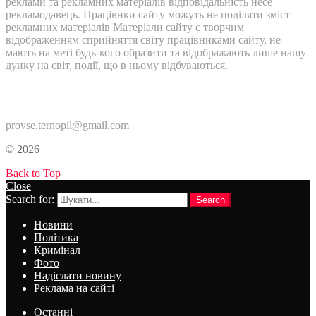
реклами та рекламних матеріалів відповідальність несе
рекламодавець. Працівнки сайту можуть не поділяти зміст
рекламних матеріалів Матеріали сайту є творчим
відображенням сприйняття світу працівниками сайту, не
мають на меті будь-кого образити та відображають лише нашу
дуику на світ, події, що в ньому відбуваються.
Контакти:
provse.ternopil@gmail.com
© 2026
Back to Top
Close
Search for:
Search
Новини
Політика
Кримінал
Фото
Надіслати новину
Реклама на сайті
Останні