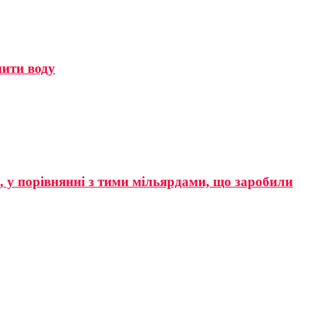
мити воду
р, у порівнянні з тими мільярдами, що заробили