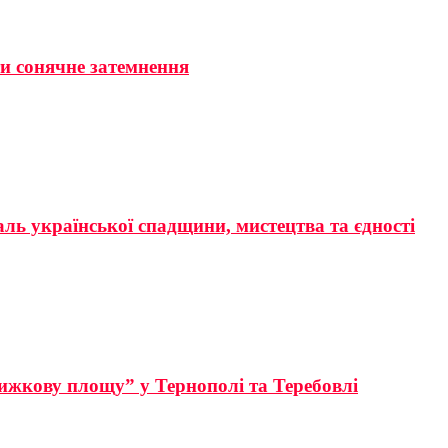
ти сонячне затемнення
аль української спадщини, мистецтва та єдності
ижкову площу” у Тернополі та Теребовлі