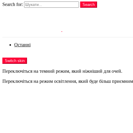
Search for:
Search
Login
Останні
Menu
Switch skin
Переключіться на темний режим, який ніжніший для очей.
Переключіться на режим освітлення, який буде більш приємним 
Login