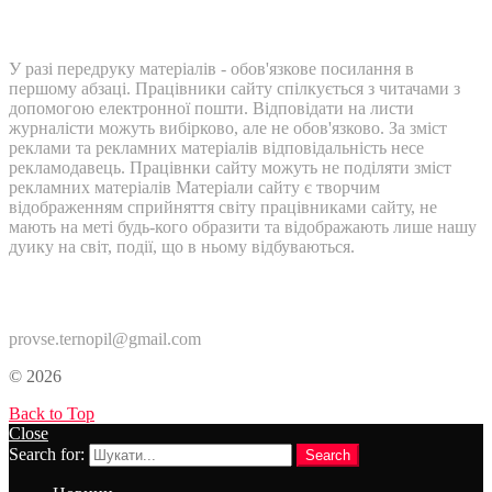
У разі передруку матеріалів - обов'язкове посилання в
першому абзаці. Працівники сайту спілкується з читачами з
допомогою електронної пошти. Відповідати на листи
журналісти можуть вибірково, але не обов'язково. За зміст
реклами та рекламних матеріалів відповідальність несе
рекламодавець. Працівнки сайту можуть не поділяти зміст
рекламних матеріалів Матеріали сайту є творчим
відображенням сприйняття світу працівниками сайту, не
мають на меті будь-кого образити та відображають лише нашу
дуику на світ, події, що в ньому відбуваються.
Контакти:
provse.ternopil@gmail.com
© 2026
Back to Top
Close
Search for:
Search