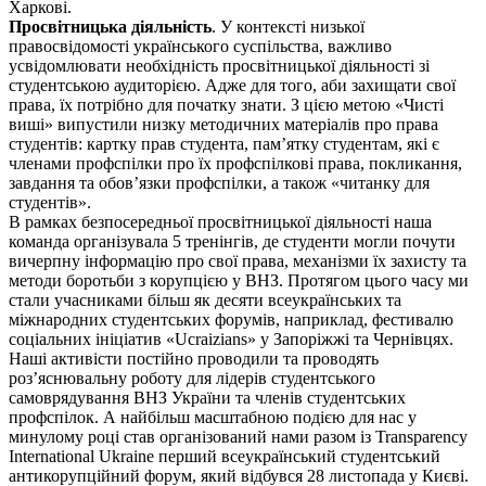
Харкові.
Просвітницька діяльність
. У контексті низької
правосвідомості українського суспільства, важливо
усвідомлювати необхідність просвітницької діяльності зі
студентською аудиторією. Адже для того, аби захищати свої
права, їх потрібно для початку знати. З цією метою «Чисті
виші» випустили низку методичних матеріалів про права
студентів: картку прав студента, пам’ятку студентам, які є
членами профспілки про їх профспілкові права, покликання,
завдання та обов’язки профспілки, а також «читанку для
студентів».
В рамках безпосередньої просвітницької діяльності наша
команда організувала 5 тренінгів, де студенти могли почути
вичерпну інформацію про свої права, механізми їх захисту та
методи боротьби з корупцією у ВНЗ. Протягом цього часу ми
стали учасниками більш як десяти всеукраїнських та
міжнародних студентських форумів, наприклад, фестивалю
соціальних ініціатив «Ucraizians» у Запоріжжі та Чернівцях.
Наші активісти постійно проводили та проводять
роз’яснювальну роботу для лідерів студентського
самоврядування ВНЗ України та членів студентських
профспілок. А найбільш масштабною подією для нас у
минулому році став організований нами разом із Transparency
International Ukraine перший всеукраїнський студентський
антикорупційний форум, який відбувся 28 листопада у Києві.