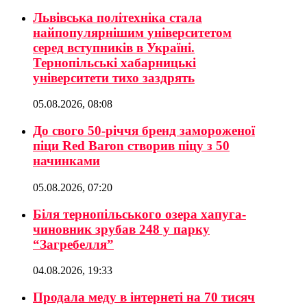
Львівська політехніка стала
найпопулярнішим університетом
серед вступників в Україні.
Тернопільські хабарницькі
університети тихо заздрять
05.08.2026, 08:08
До свого 50-річчя бренд замороженої
піци Red Baron створив піцу з 50
начинками
05.08.2026, 07:20
Біля тернопільського озера хапуга-
чиновник зрубав 248 у парку
“Загребелля”
04.08.2026, 19:33
Продала меду в інтернеті на 70 тисяч