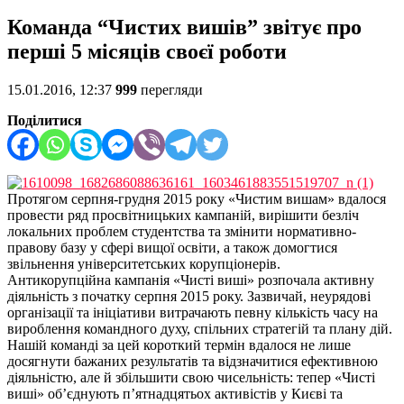
Команда “Чистих вишів” звітує про
перші 5 місяців своєї роботи
15.01.2016, 12:37
999
перегляди
Поділитися
Протягом серпня-грудня 2015 року «Чистим вишам» вдалося
провести ряд просвітницьких кампаній, вирішити безліч
локальних проблем студентства та змінити нормативно-
правову базу у сфері вищої освіти, а також домогтися
звільнення університетських корупціонерів.
Антикорупційна кампанія «Чисті виші» розпочала активну
діяльність з початку серпня 2015 року. Зазвичай, неурядові
організації та ініціативи витрачають певну кількість часу на
вироблення командного духу, спільних стратегій та плану дій.
Нашій команді за цей короткий термін вдалося не лише
досягнути бажаних результатів та відзначитися ефективною
діяльністю, але й збільшити свою чисельність: тепер «Чисті
виші» об’єднують п’ятнадцятьох активістів у Києві та