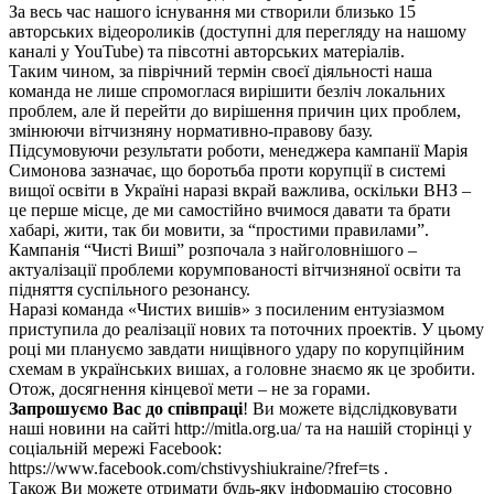
За весь час нашого існування ми створили близько 15
авторських відеороликів (доступні для перегляду на нашому
каналі у YouTube) та півсотні авторських матеріалів.
Таким чином, за піврічний термін своєї діяльності наша
команда не лише спромоглася вирішити безліч локальних
проблем, але й перейти до вирішення причин цих проблем,
змінюючи вітчизняну нормативно-правову базу.
Підсумовуючи результати роботи, менеджера кампанії Марія
Симонова зазначає, що боротьба проти корупції в системі
вищої освіти в Україні наразі вкрай важлива, оскільки ВНЗ –
це перше місце, де ми самостійно вчимося давати та брати
хабарі, жити, так би мовити, за “простими правилами”.
Кампанія “Чисті Виші” розпочала з найголовнішого –
актуалізації проблеми корумпованості вітчизняної освіти та
підняття суспільного резонансу.
Наразі команда «Чистих вишів» з посиленим ентузіазмом
приступила до реалізації нових та поточних проектів. У цьому
році ми плануємо завдати нищівного удару по корупційним
схемам в українських вишах, а головне знаємо як це зробити.
Отож, досягнення кінцевої мети – не за горами.
Запрошуємо Вас до співпраці
! Ви можете відслідковувати
наші новини на сайті http://mitla.org.ua/ та на нашій сторінці у
соціальній мережі Facebook:
https://www.facebook.com/chstivyshiukraine/?fref=ts .
Також Ви можете отримати будь-яку інформацію стосовно