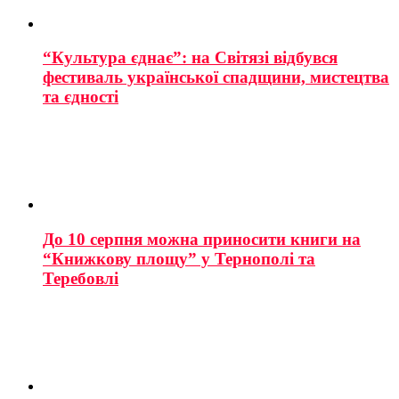
“Культура єднає”: на Світязі відбувся
фестиваль української спадщини, мистецтва
та єдності
До 10 серпня можна приносити книги на
“Книжкову площу” у Тернополі та
Теребовлі