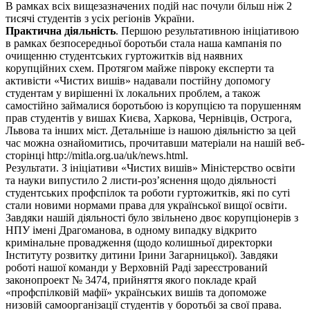
В рамках всіх вищезазначених подій нас почули більш ніж 2
тисячі студентів з усіх регіонів України.
Практична діяльність
. Першою результативною ініціативою
в рамках безпосередньої боротьби стала наша кампанія по
очищенню студентських гуртожитків від наявних
корупційних схем. Протягом майже півроку експерти та
активісти «Чистих вишів» надавали постійну допомогу
студентам у вирішенні їх локальних проблем, а також
самостійно займалися боротьбою із корупцією та порушенням
прав студентів у вишах Києва, Харкова, Чернівців, Острога,
Львова та інших міст. Детальніше із нашою діяльністю за цей
час можна ознайомитись, прочитавши матеріали на нашій веб-
сторінці http://mitla.org.ua/uk/news.html.
Результати. З ініціативи «Чистих вишів» Міністерство освіти
та науки випустило 2 листи-роз’яснення щодо діяльності
студентських профспілок та роботи гуртожитків, які по суті
стали новими нормами права для української вищої освіти.
Завдяки нашій діяльності було звільнено двоє корупціонерів з
НПУ імені Драгоманова, в одному випадку відкрито
кримінальне провадження (щодо колишньої директорки
Інституту розвитку дитини Ірини Загарницької). Завдяки
роботі нашої команди у Верховній Раді зареєстрований
законопроект № 3474, прийняття якого покладе край
«профспілковій мафії» українських вишів та допоможе
низовій самоорганізації студентів у боротьбі за свої права.