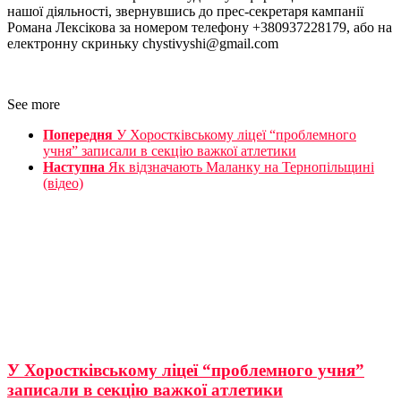
нашої діяльності, звернувшись до прес-секретаря кампанії
Романа Лексікова за номером телефону +380937228179, або на
електронну скриньку chystivyshi@gmail.com
See more
Попередня
У Хоростківському ліцеї “проблемного
учня” записали в секцію важкої атлетики
Наступна
Як відзначають Маланку на Тернопільщині
(відео)
У Хоростківському ліцеї “проблемного учня”
записали в секцію важкої атлетики