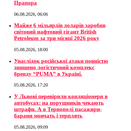
Прапора
06.08.2026, 06:06
Майже 6 мільярдів доларів заробив
світовий нафтовий гігант British
Petroleum за три місяці 2026 року
05.08.2026, 18:00
Унаслідок російської атаки повністю
знищено логістичний комплекс
бренду “PUMA” в Україні.
05.08.2026, 17:20
У Львові перевірили кондиціонери в
автобусах: на порушників чекають
штрафи. А в Тернополі пасажири-
барани мовчать і терплять
05.08.2026, 09:09