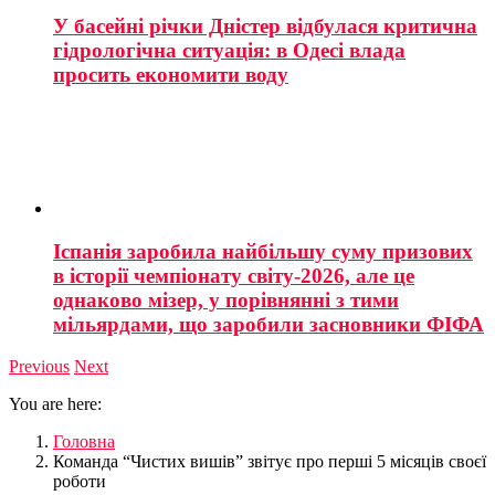
У басейні річки Дністер відбулася критична
гідрологічна ситуація: в Одесі влада
просить економити воду
Іспанія заробила найбільшу суму призових
в історії чемпіонату світу-2026, але це
однаково мізер, у порівнянні з тими
мільярдами, що заробили засновники ФІФА
Previous
Next
You are here:
Головна
Команда “Чистих вишів” звітує про перші 5 місяців своєї
роботи