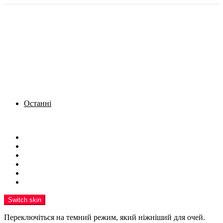
Останні
Menu
Новини
Політика
Кримінал
Фото
Надіслати новину
Реклама на сайті
Switch skin
Переключіться на темний режим, який ніжніший для очей.