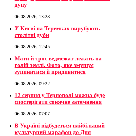
дупу
06.08.2026, 13:28
У Києві на Теремках вирубують
столітні дуби
06.08.2026, 12:45
Мати й троє ведмежат лежать на
голій землі. Фото, яке змушує
зупинитися й придивитися
06.08.2026, 09:22
12 серпня у Тернополі можна буде
спостерігати сонячне затемнення
06.08.2026, 07:07
В Україні відбудеться найбільший
культурний марафон до Дня