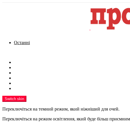
Останні
Menu
Новини
Політика
Кримінал
Фото
Надіслати новину
Реклама на сайті
Switch skin
Переключіться на темний режим, який ніжніший для очей.
Переключіться на режим освітлення, який буде більш приємним 
шукати