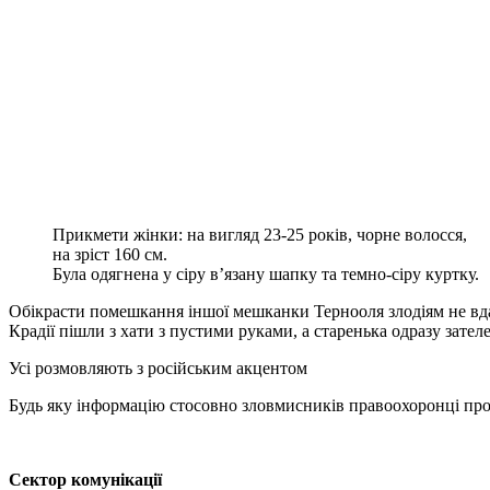
Прикмети жінки: на вигляд 23-25 років, чорне волосся,
на зріст 160 см.
Була одягнена у сіру в’язану шапку та темно-сіру куртку.
Обікрасти помешкання іншої мешканки Тернооля злодіям не вдал
Крадії пішли з хати з пустими руками, а старенька одразу зате
Усі розмовляють з російським акцентом
Будь яку інформацію стосовно зловмисників правоохоронці прося
Сектор комунікації