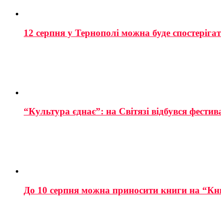
12 серпня у Тернополі можна буде спостеріга
“Культура єднає”: на Світязі відбувся фестив
До 10 серпня можна приносити книги на “Кн