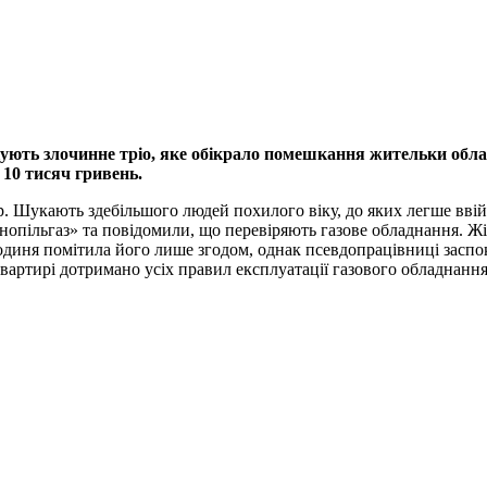
ують злочинне тріо, яке обікрало помешкання жительки обласн
10 тисяч гривень.
р. Шукають здебільшого людей похилого віку, до яких легше ввій
опільгаз» та повідомили, що перевіряють газове обладнання. Жі
диня помітила його лише згодом, однак псевдопрацівниці заспоко
вартирі дотримано усіх правил експлуатації газового обладнанн