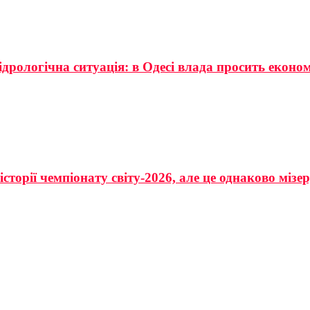
ідрологічна ситуація: в Одесі влада просить еконо
сторії чемпіонату світу-2026, але це однаково мізе