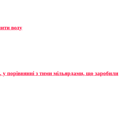
мити воду
р, у порівнянні з тими мільярдами, що заробили