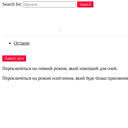
Search for:
Search
Login
Останні
Menu
Switch skin
Переключіться на темний режим, який ніжніший для очей.
Переключіться на режим освітлення, який буде більш приємним 
Login