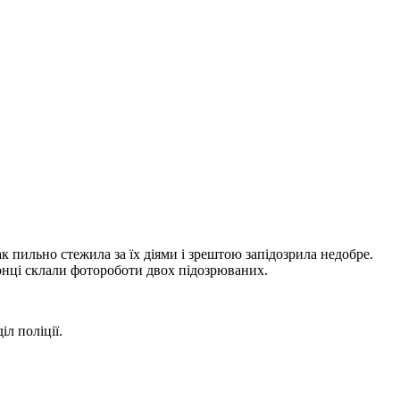
 пильно стежила за їх діями і зрештою запідозрила недобре.
оронці склали фотороботи двох підозрюваних.
л поліції.