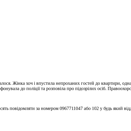
ося. Жінка хоч і впустила непроханих гостей до квартири, однак
лефонувала до поліції та розповіла про підозрілих осіб. Правоох
ть повідомляти за номером 0967711047 або 102 у будь який відді