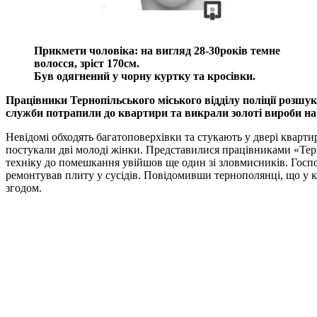
Прикмети чоловіка: на вигляд 28-30років темне
волосся, зріст 170см.
Був одягнений у чорну куртку та кросівки.
Працівники Тернопільського міського відділу поліції розшук
служби потрапили до квартири та викрали золоті вироби на 
Невідомі обходять багатоповерхівки та стукають у двері кварти
постукали дві молоді жінки. Представилися працівниками «Терн
техніку до помешкання увійшов ще один зі зловмисників. Госпо
ремонтував плиту у сусідів. Повідомивши тернополянці, що у к
згодом.