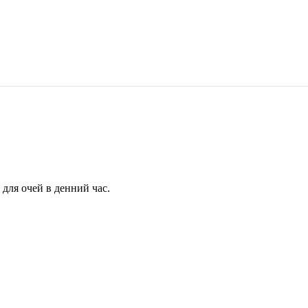
для очей в денний час.