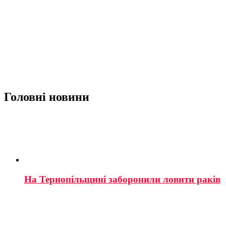
Головні новини
На Тернопільщині заборонили ловити раків