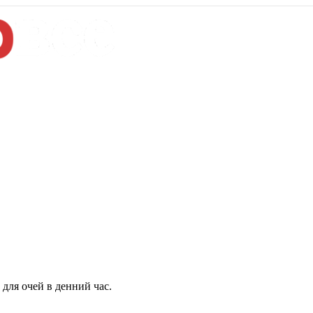
для очей в денний час.