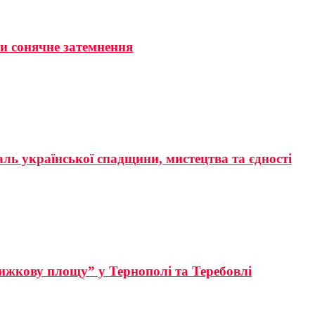
ти сонячне затемнення
аль української спадщини, мистецтва та єдності
ижкову площу” у Тернополі та Теребовлі