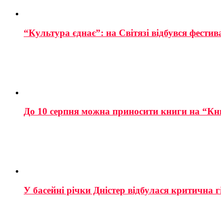
“Культура єднає”: на Світязі відбувся фестив
До 10 серпня можна приносити книги на “Кн
У басейні річки Дністер відбулася критична г