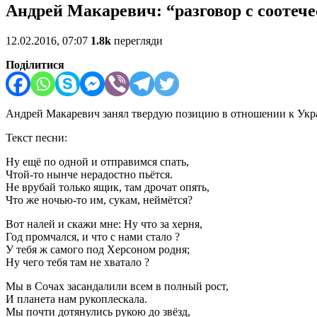
Андрей Макаревич: “разговор с соотеч
12.02.2016, 07:07
1.8k
перегляди
Поділитися
Андрей Макаревич занял твердую позицию в отношении к Украин
Текст песни:
Ну ещё по одной и отправимся спать,
Чтой-то нынче нерадостно пьётся.
Не врубай только ящик, там дрочат опять,
Что же ночью-то им, сукам, неймётся?
Вот налей и скажи мне: Ну что за херня,
Год промчался, и что с нами стало ?
У тебя ж самого под Херсоном родня;
Ну чего тебя там не хватало ?
Мы в Сочах засандалили всем в полный рост,
И планета нам рукоплескала.
Мы почти дотянулись рукою до звёзд,