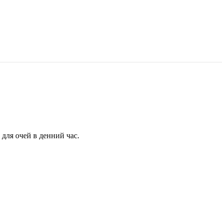
для очей в денний час.