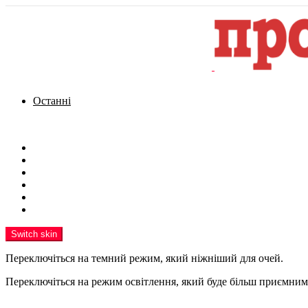
Останні
Menu
Новини
Політика
Кримінал
Фото
Надіслати новину
Реклама на сайті
Switch skin
Переключіться на темний режим, який ніжніший для очей.
Переключіться на режим освітлення, який буде більш приємним 
шукати