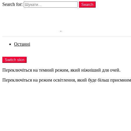
Search for:
Search
Login
Останні
Menu
Switch skin
Переключіться на темний режим, який ніжніший для очей.
Переключіться на режим освітлення, який буде більш приємним 
Login