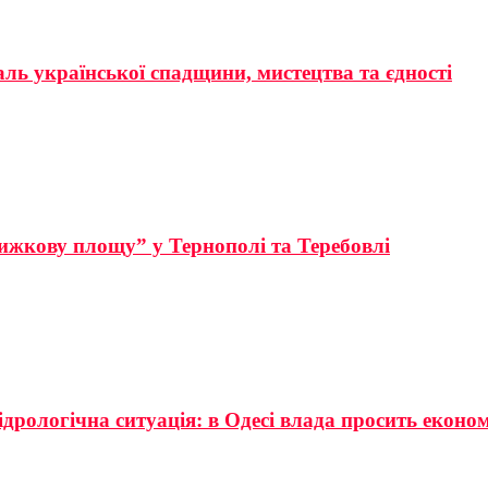
аль української спадщини, мистецтва та єдності
ижкову площу” у Тернополі та Теребовлі
ідрологічна ситуація: в Одесі влада просить еконо