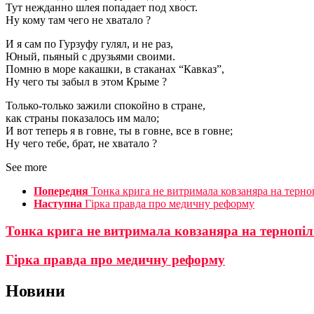
Тут нежданно шлея попадает под хвост.
Ну кому там чего не хватало ?
И я сам по Гурзуфу гулял, и не раз,
Юный, пьяный с друзьями своими.
Помню в море какашки, в стаканах “Кавказ”,
Ну чего ты забыл в этом Крыме ?
Только-только зажили спокойно в стране,
как страны показалось им мало;
И вот теперь я в говне, ты в говне, все в говне;
Ну чего тебе, брат, не хватало ?
See more
Попередня
Тонка крига не витримала ковзаняра на терноп
Наступна
Гірка правда про медичну реформу
Тонка крига не витримала ковзаняра на тернопіль
Гірка правда про медичну реформу
Новини