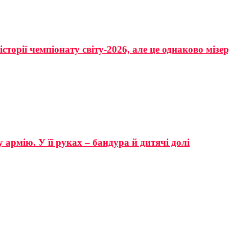
сторії чемпіонату світу-2026, але це однаково мізе
 армію. У її руках – бандура й дитячі долі