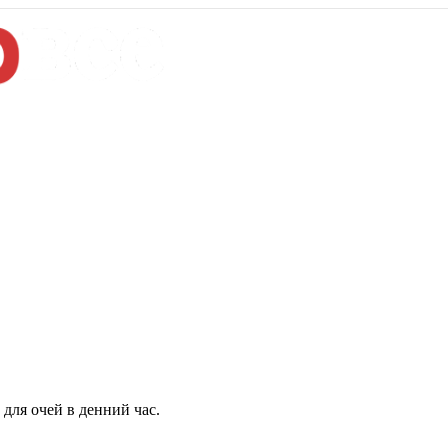
для очей в денний час.