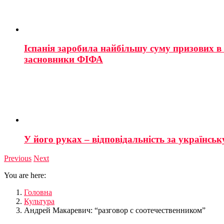
Іспанія заробила найбільшу суму призових в і
засновники ФІФА
У його руках – відповідальність за українську
Previous
Next
You are here:
Головна
Культура
Андрей Макаревич: “разговор с соотечественником”