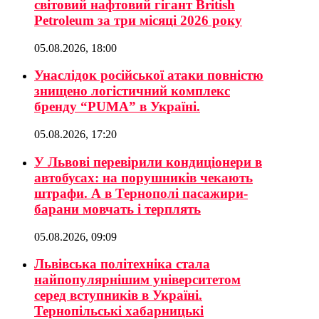
світовий нафтовий гігант British
Petroleum за три місяці 2026 року
05.08.2026, 18:00
Унаслідок російської атаки повністю
знищено логістичний комплекс
бренду “PUMA” в Україні.
05.08.2026, 17:20
У Львові перевірили кондиціонери в
автобусах: на порушників чекають
штрафи. А в Тернополі пасажири-
барани мовчать і терплять
05.08.2026, 09:09
Львівська політехніка стала
найпопулярнішим університетом
серед вступників в Україні.
Тернопільські хабарницькі