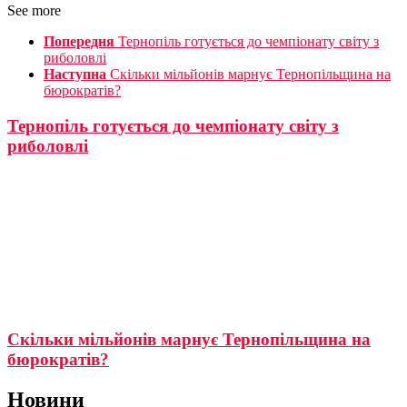
See more
Попередня
Тернопіль готується до чемпіонату світу з
риболовлі
Наступна
Скільки мільйонів марнує Тернопільщина на
бюрократів?
Тернопіль готується до чемпіонату світу з
риболовлі
Скільки мільйонів марнує Тернопільщина на
бюрократів?
Новини