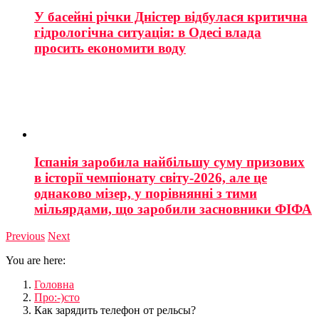
У басейні річки Дністер відбулася критична
гідрологічна ситуація: в Одесі влада
просить економити воду
Іспанія заробила найбільшу суму призових
в історії чемпіонату світу-2026, але це
однаково мізер, у порівнянні з тими
мільярдами, що заробили засновники ФІФА
Previous
Next
You are here:
Головна
Про:-)сто
Как зарядить телефон от рельсы?