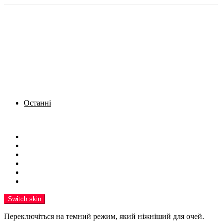
Останні
Menu
Новини
Політика
Кримінал
Фото
Надіслати новину
Реклама на сайті
Switch skin
Переключіться на темний режим, який ніжніший для очей.