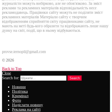
журналісти можуть вибірково, але не обов'язково. За зміст
реклами та рекламних матеріалів відповідальність несе
рекламодавець. Працівнки сайту можуть не поділяти зміст
рекламних матеріалів Матеріали сайту є творчим
відображенням сприйняття світу працівниками сайту, не
мають на меті будь-кого образити та відображають лише нашу
дуику на світ, події, що в ньому відбуваються.
Контакти:
provse.ternopil@gmail.com
© 2026
Back to Top
Close
Search for:
Search
Новини
Політика
Кримінал
Фото
Надіслати новину
Реклама на сайті