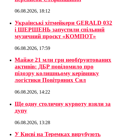
06.08.2026, 18:12
Українські хітмейкери GERALD 032
і ШЕРШЕНЬ запустили спільний
музичний проєкт «КОМПОТ»
06.08.2026, 17:59
Майже 21 млн грн необґрунтованих
активів: ДБР повідомило про
підозру колишньому керівнику
логістики Повітряних Сил
06.08.2026, 14:22
Ще одну столичну курвоту взяли за
дупу
06.08.2026, 13:28
У Києві на Теремках вирубують