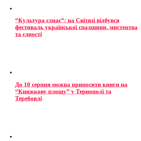
“Культура єднає”: на Світязі відбувся
фестиваль української спадщини, мистецтва
та єдності
До 10 серпня можна приносити книги на
“Книжкову площу” у Тернополі та
Теребовлі