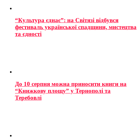
“Культура єднає”: на Світязі відбувся
фестиваль української спадщини, мистецтва
та єдності
До 10 серпня можна приносити книги на
“Книжкову площу” у Тернополі та
Теребовлі