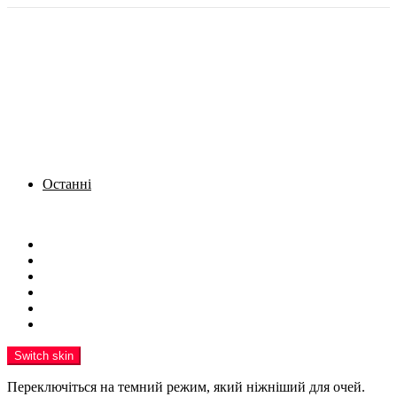
Останні
Menu
Новини
Політика
Кримінал
Фото
Надіслати новину
Реклама на сайті
Switch skin
Переключіться на темний режим, який ніжніший для очей.