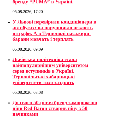
бренду “PUMA” в Україні.
05.08.2026, 17:20
У Львові перевірили кондиціонери в
автобусах: на порушників чекають
штрафи. А в Тернополі пасажири-
барани мовчать і терплять
05.08.2026, 09:09
Львівська політехніка стала
найпопулярнішим університетом
серед вступників в Україні.
Тернопільські хабарницькі
університети тихо заздрять
05.08.2026, 08:08
До свого 50-річчя бренд замороженої
піци Red Baron створив піцу з 50
начинками