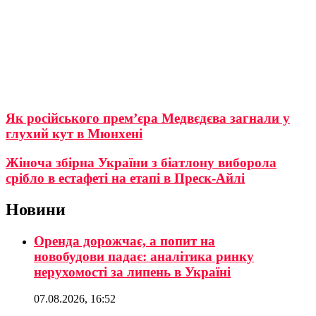
Як російського прем’єра Медвєдєва загнали у
глухий кут в Мюнхені
Жіноча збірна України з біатлону виборола
срібло в естафеті на етапі в Преск-Айлі
Новини
Оренда дорожчає, а попит на
новобудови падає: аналітика ринку
нерухомості за липень в Україні
07.08.2026, 16:52