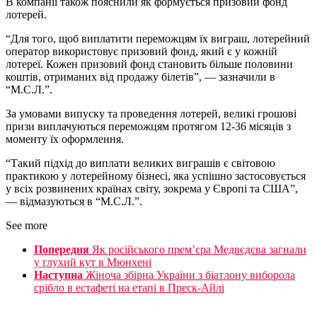
В компанії також пояснили як формується призовий фонд
лотерей.
“Для того, щоб виплатити переможцям їх виграш, лотерейний
оператор використовує призовий фонд, який є у кожній
лотереї. Кожен призовий фонд становить більше половини
коштів, отриманих від продажу білетів”, — зазначили в
“М.С.Л.”.
За умовами випуску та проведення лотерей, великі грошові
призи виплачуються переможцям протягом 12-36 місяців з
моменту їх оформлення.
“Такий підхід до виплати великих виграшів є світовою
практикою у лотерейному бізнесі, яка успішно застосовується
у всіх розвинених країнах світу, зокрема у Європі та США”,
— відмазуються в “М.С.Л.”.
See more
Попередня
Як російського прем’єра Медвєдєва загнали
у глухий кут в Мюнхені
Наступна
Жіноча збірна України з біатлону виборола
срібло в естафеті на етапі в Преск-Айлі