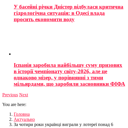
У басейні річки Дністер відбулася критична
гідрологічна ситуація: в Одесі влада
просить економити воду
Іспанія заробила найбільшу суму призових
в історії чемпіонату світу-2026, але це
однаково мізер, у порівнянні з тими
мільярдами, що заробили засновники ФІФА
Previous
Next
You are here:
Головна
Актуально
За чотири роки українці виграли у лотереї понад 6