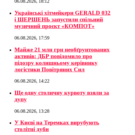
06.08.2026, 18:12
Українські хітмейкери GERALD 032
і ШЕРШЕНЬ запустили спільний
музичний проєкт «КОМПОТ»
06.08.2026, 17:59
Майже 21 млн грн необґрунтованих
активів: ДБР повідомило про
підозру колишньому керівнику
логістики Повітряних Сил
06.08.2026, 14:22
Ще одну столичну курвоту взяли за
дупу
06.08.2026, 13:28
У Києві на Теремках вирубують
столітні дуби