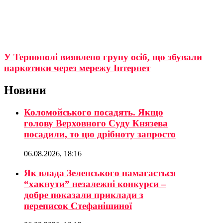
У Тернополі виявлено групу осіб, що збували
наркотики через мережу Інтернет
Новини
Коломойського посадять. Якщо
голову Верховного Суду Князева
посадили, то цю дрібноту запросто
06.08.2026, 18:16
Як влада Зеленського намагається
“хакнути” незалежні конкурси –
добре показали приклади з
переписок Стефанішиної