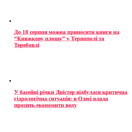
До 10 серпня можна приносити книги на
“Книжкову площу” у Тернополі та
Теребовлі
У басейні річки Дністер відбулася критична
гідрологічна ситуація: в Одесі влада
просить економити воду