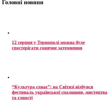
Головні новини
12 серпня у Тернополі можна буде
спостерігати сонячне затемнення
“Культура єднає”: на Світязі відбувся
фестиваль української спадщини, мистецтва
та єдності