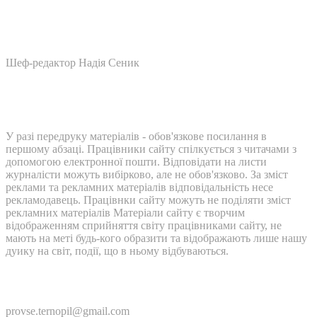
Шеф-редактор Надія Сеник
У разі передруку матеріалів - обов'язкове посилання в
першому абзаці. Працівники сайту спілкується з читачами з
допомогою електронної пошти. Відповідати на листи
журналісти можуть вибірково, але не обов'язково. За зміст
реклами та рекламних матеріалів відповідальність несе
рекламодавець. Працівнки сайту можуть не поділяти зміст
рекламних матеріалів Матеріали сайту є творчим
відображенням сприйняття світу працівниками сайту, не
мають на меті будь-кого образити та відображають лише нашу
дуику на світ, події, що в ньому відбуваються.
Контакти:
provse.ternopil@gmail.com