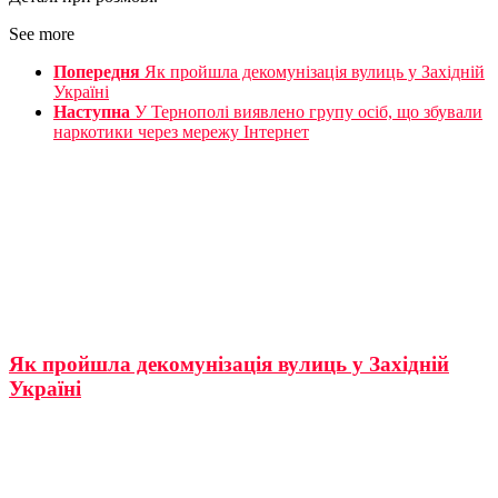
See more
Попередня
Як пройшла декомунізація вулиць у Західній
Україні
Наступна
У Тернополі виявлено групу осіб, що збували
наркотики через мережу Інтернет
Як пройшла декомунізація вулиць у Західній
Україні