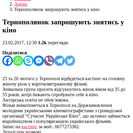
Анонс
Тернополянок запрошують знятись у кіно
Тернополянок запрошують знятись у
кіно
23.02.2017, 12:30
1.2k
перегляди
Поділитися
25 та 26 лютого у Тернополі відбудеться кастинг на головну
жіночу роль у короткометражному фільмі.
Знімальна група просить відгукнутись жінок віком від 35 до
55 років, котрі бажають спробувати себе в кіно.
Акторська освіта не обов’язкова.
Фільм зніматиметься в Тернополі на Держзамовлення
молодими українськими кінематографістами з громадської
організації “Сучасне Українське Кіно”, що активно займається
виробництвом і популяризацією українських фільмів.
Запис на
кастинг
за моб.: 0677273382.
Деталі при розмові.