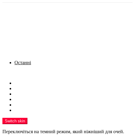
Останні
Menu
Новини
Політика
Кримінал
Фото
Надіслати новину
Реклама на сайті
Switch skin
Переключіться на темний режим, який ніжніший для очей.