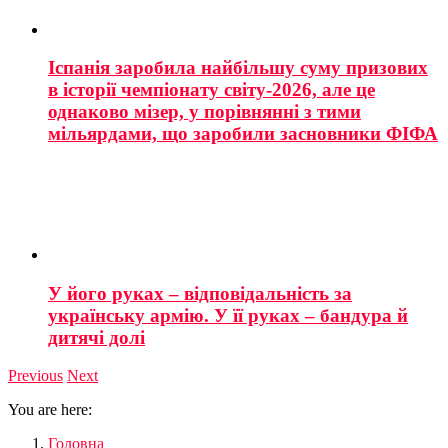
Іспанія заробила найбільшу суму призових
в історії чемпіонату світу-2026, але це
однаково мізер, у порівнянні з тими
мільярдами, що заробили засновники ФІФА
У його руках – відповідальність за
українську армію. У її руках – бандура й
дитячі долі
Previous
Next
You are here:
Головна