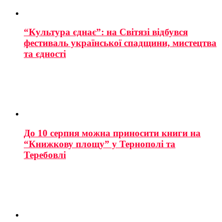
“Культура єднає”: на Світязі відбувся
фестиваль української спадщини, мистецтва
та єдності
До 10 серпня можна приносити книги на
“Книжкову площу” у Тернополі та
Теребовлі