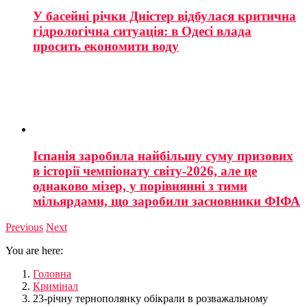
У басейні річки Дністер відбулася критична
гідрологічна ситуація: в Одесі влада
просить економити воду
Іспанія заробила найбільшу суму призових
в історії чемпіонату світу-2026, але це
однаково мізер, у порівнянні з тими
мільярдами, що заробили засновники ФІФА
Previous
Next
You are here:
Головна
Кримінал
23-річну тернополянку обікрали в розважальному