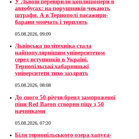
У Львові перевірили кондиціонери в
автобусах: на порушників чекають
штрафи. А в Тернополі пасажири-
барани мовчать і терплять
05.08.2026, 09:09
Львівська політехніка стала
найпопулярнішим університетом
серед вступників в Україні.
Тернопільські хабарницькі
університети тихо заздрять
05.08.2026, 08:08
До свого 50-річчя бренд замороженої
піци Red Baron створив піцу з 50
начинками
05.08.2026, 07:20
Біля тернопільського озера хапуга-