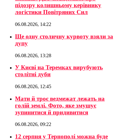
підозру колишньому керівнику
логістики Повітряних Сил
06.08.2026, 14:22
Ще одну столичну курвоту взяли за
дупу
06.08.2026, 13:28
У Києві на Теремках вирубують
столітні дуби
06.08.2026, 12:45
Мати й троє ведмежат лежать на
голій землі. Фото, яке змушує
зупинитися й придивитися
06.08.2026, 09:22
12 серпня у Тернополі можна буде