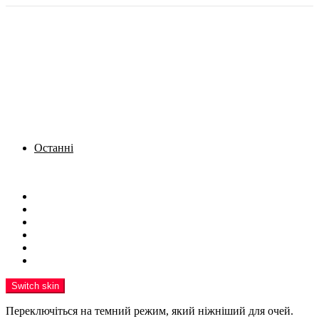
Останні
Menu
Новини
Політика
Кримінал
Фото
Надіслати новину
Реклама на сайті
Switch skin
Переключіться на темний режим, який ніжніший для очей.