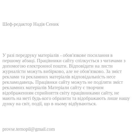
Шеф-редактор Надія Сеник
У разі передруку матеріалів - обов'язкове посилання в
першому абзаці. Працівники сайту спілкується з читачами з
допомогою електронної пошти. Відповідати на листи
журналісти можуть вибірково, але не обов'язково. За зміст
реклами та рекламних матеріалів відповідальність несе
рекламодавець. Працівнки сайту можуть не поділяти зміст
рекламних матеріалів Матеріали сайту є творчим
відображенням сприйняття світу працівниками сайту, не
мають на меті будь-кого образити та відображають лише нашу
дуику на світ, події, що в ньому відбуваються.
Контакти:
provse.ternopil@gmail.com