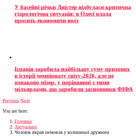
У басейні річки Дністер відбулася критична
гідрологічна ситуація: в Одесі влада
просить економити воду
Іспанія заробила найбільшу суму призових
в історії чемпіонату світу-2026, але це
однаково мізер, у порівнянні з тими
мільярдами, що заробили засновники ФІФА
Previous
Next
You are here:
Головна
Актуально
Чоловік вкрав немовля у колишньої дружини