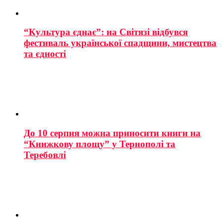
“Культура єднає”: на Світязі відбувся
фестиваль української спадщини, мистецтва
та єдності
До 10 серпня можна приносити книги на
“Книжкову площу” у Тернополі та
Теребовлі