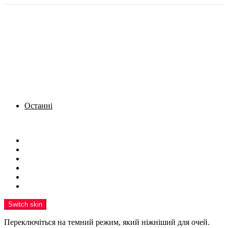
Останні
Menu
Новини
Політика
Кримінал
Фото
Надіслати новину
Реклама на сайті
Switch skin
Переключіться на темний режим, який ніжніший для очей.