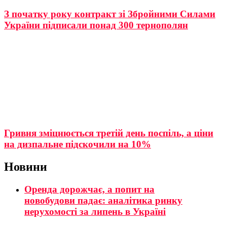
З початку року контракт зі Збройними Силами
України підписали понад 300 тернополян
Гривня зміцнюється третій день поспіль, а ціни
на дизпальне підскочили на 10%
Новини
Оренда дорожчає, а попит на
новобудови падає: аналітика ринку
нерухомості за липень в Україні