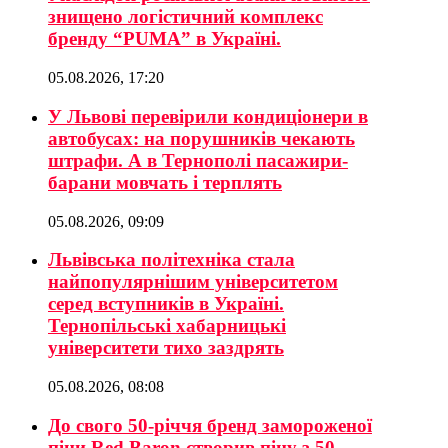
знищено логістичний комплекс
бренду “PUMA” в Україні.
05.08.2026, 17:20
У Львові перевірили кондиціонери в
автобусах: на порушників чекають
штрафи. А в Тернополі пасажири-
барани мовчать і терплять
05.08.2026, 09:09
Львівська політехніка стала
найпопулярнішим університетом
серед вступників в Україні.
Тернопільські хабарницькі
університети тихо заздрять
05.08.2026, 08:08
До свого 50-річчя бренд замороженої
піци Red Baron створив піцу з 50