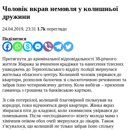
Чоловік вкрав немовля у колишньої
дружини
24.04.2019, 23:31
1.7k
перегляди
Поділитися
Притягнути до кримінальної відповідальності 38-річного
жителя Збаража за вчинення крадіжки та нанесення тілесних
ушкоджень до Тернопільського відділу поліції звернулася
жителька обласного центру. Колишній чоловік увірвався до
квартири, розпилив балончик зі сльозоточивою речовиною та
забрав їхню чотиримісячну дитину. Коли вибігав – прихопив
гаманець з грошима та банківською карткою.
Зі слів потерпілої, колишній благовірний пильнував на
коридорі, поки відчиняться двері квартири. Жінка якраз
збиралася піти до кладової, коли зловмисник увірвався до
помешкання. Після «несподіваного» візиту молода мама з
хімічним опіком обох очей звернулася до лікарів. Також
з’ясувалося, що колишній не тільки забрав їхню спільну