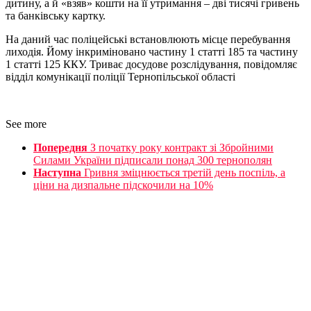
дитину, а й «взяв» кошти на її утримання – дві тисячі гривень
та банківську картку.
На даний час поліцейські встановлюють місце перебування
лиходія. Йому інкриміновано частину 1 статті 185 та частину
1 статті 125 ККУ. Триває досудове розслідування, повідомляє
відділ комунікації поліції Тернопільської області
See more
Попередня
З початку року контракт зі Збройними
Силами України підписали понад 300 тернополян
Наступна
Гривня зміцнюється третій день поспіль, а
ціни на дизпальне підскочили на 10%