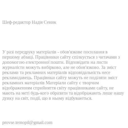
Шеф-редактор Надія Сеник
У разі передруку матеріалів - обов'язкове посилання в
першому абзаці. Працівники сайту спілкується з читачами з
допомогою електронної пошти. Відповідати на листи
журналісти можуть вибірково, але не обов'язково. За зміст
реклами та рекламних матеріалів відповідальність несе
рекламодавець. Працівнки сайту можуть не поділяти зміст
рекламних матеріалів Матеріали сайту є творчим
відображенням сприйняття світу працівниками сайту, не
мають на меті будь-кого образити та відображають лише нашу
дуику на світ, події, що в ньому відбуваються.
Контакти:
provse.ternopil@gmail.com