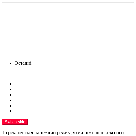
Останні
Menu
Новини
Політика
Кримінал
Фото
Надіслати новину
Реклама на сайті
Switch skin
Переключіться на темний режим, який ніжніший для очей.