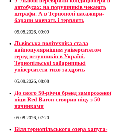
У Львові перевірили кондиціонери в
автобусах: на порушників чекають
штрафи. А в Тернополі пасажири-
барани мовчать і терплять
05.08.2026, 09:09
Львівська політехніка стала
найпопулярнішим університетом
серед вступників в Україні.
Тернопільські хабарницькі
університети тихо заздрять
05.08.2026, 08:08
До свого 50-річчя бренд замороженої
піци Red Baron створив піцу з 50
начинками
05.08.2026, 07:20
Біля тернопільського озера хапуга-