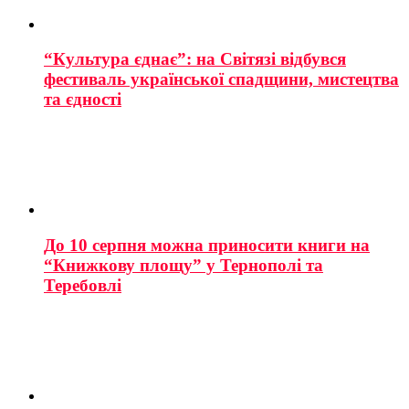
“Культура єднає”: на Світязі відбувся
фестиваль української спадщини, мистецтва
та єдності
До 10 серпня можна приносити книги на
“Книжкову площу” у Тернополі та
Теребовлі