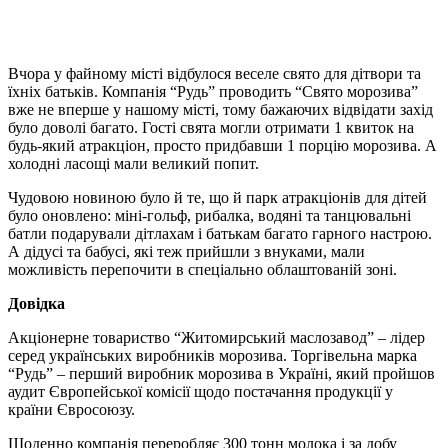
Вчора у файному місті відбулося веселе свято для дітвори та
їхніх батьків. Компанія “Рудь” проводить “Свято морозива”
вже не вперше у нашому місті, тому бажаючих відвідати захід
було доволі багато. Гості свята могли отримати 1 квиток на
будь-який атракціон, просто придбавши 1 порцію морозива. А
холодні ласощі мали великий попит.
Чудовою новиною було й те, що й парк атракціонів для дітей
було оновлено: міні-гольф, рибалка, водяні та танцювальні
батли подарували дітлахам і батькам багато гарного настрою.
А дідусі та бабусі, які теж прийшли з внуками, мали
можливість перепочити в спеціально облаштованій зоні.
Довідка
Акціонерне товариство “Житомирський маслозавод” – лідер
серед українських виробників морозива. Торгівельна марка
“Рудь” – перший виробник морозива в Україні, який пройшов
аудит Європейської комісії щодо постачання продукції у
країни Євросоюзу.
Щоденно компанія переробляє 300 тонн молока і за добу