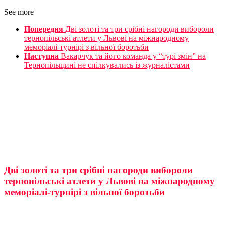
See more
Попередня
Дві золоті та три срібні нагороди вибороли
тернопільські атлети у Львові на міжнародному
меморіалі-турнірі з вільної боротьби
Наступна
Вакарчук та його команда у “турі змін” на
Тернопільщині не спілкувались із журналістами
Дві золоті та три срібні нагороди вибороли
тернопільські атлети у Львові на міжнародному
меморіалі-турнірі з вільної боротьби