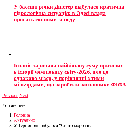
У басейні річки Дністер відбулася критична
гідрологічна ситуація: в Одесі влада
просить економити воду
Іспанія заробила найбільшу суму призових
в історії чемпіонату світу-2026, але це
однаково мізер, у порівнянні з тими
мільярдами, що заробили засновники ФІФА
Previous
Next
You are here:
Головна
Актуально
У Тернополі відбулося “Свято морозива”