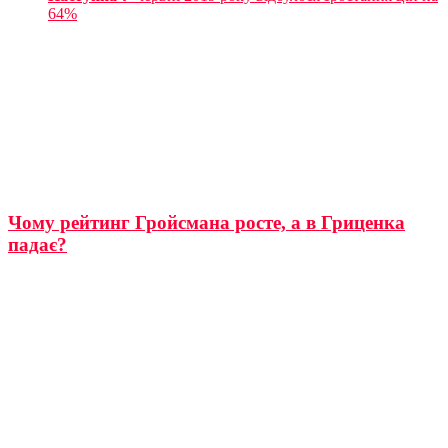
64%
Чому рейтинг Гройсмана росте, а в Гриценка
падає?