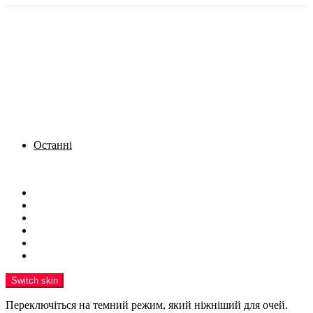
Останні
Menu
Новини
Політика
Кримінал
Фото
Надіслати новину
Реклама на сайті
Switch skin
Переключіться на темний режим, який ніжніший для очей.