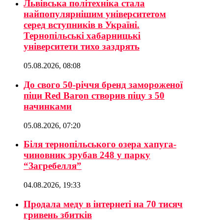
Львівська політехніка стала
найпопулярнішим університетом
серед вступників в Україні.
Тернопільські хабарницькі
університети тихо заздрять
05.08.2026, 08:08
До свого 50-річчя бренд замороженої
піци Red Baron створив піцу з 50
начинками
05.08.2026, 07:20
Біля тернопільського озера хапуга-
чиновник зрубав 248 у парку
“Загребелля”
04.08.2026, 19:33
Продала меду в інтернеті на 70 тисяч
гривень збитків