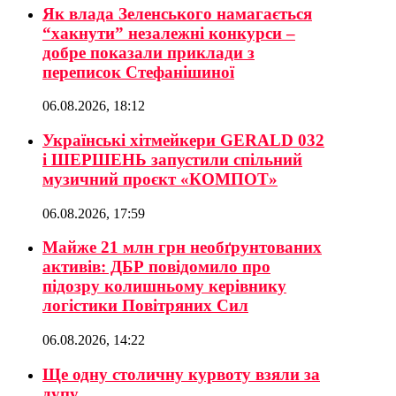
Як влада Зеленського намагається
“хакнути” незалежні конкурси –
добре показали приклади з
переписок Стефанішиної
06.08.2026, 18:12
Українські хітмейкери GERALD 032
і ШЕРШЕНЬ запустили спільний
музичний проєкт «КОМПОТ»
06.08.2026, 17:59
Майже 21 млн грн необґрунтованих
активів: ДБР повідомило про
підозру колишньому керівнику
логістики Повітряних Сил
06.08.2026, 14:22
Ще одну столичну курвоту взяли за
дупу