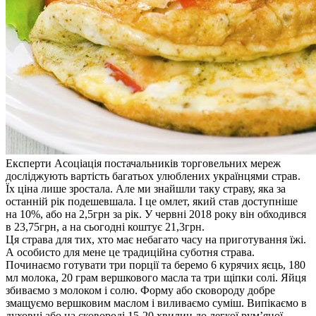
Експерти Асоціація постачальників торговельних мереж
досліджують вартість багатьох улюблених українцями страв.
Їх ціна лише зростала. Але ми знайшли таку страву, яка за
останній рік подешевшала. І це омлет, який став доступніше
на 10%, або на 2,5грн за рік. У червні 2018 року він обходився
в 23,75грн, а на сьогодні коштує 21,3грн.
Ця страва для тих, хто має небагато часу на приготування їжі.
А особисто для мене це традиційна суботня страва.
Починаємо готувати три порції та беремо 6 курячих яєць, 180
мл молока, 20 грам вершкового масла та три щіпки солі. Яйця
збиваємо з молоком і солю. Форму або сковороду добре
змащуємо вершковим маслом і виливаємо суміш. Випікаємо в
духовці або на сковороді 15-20 хвилин до легкої рум’яної