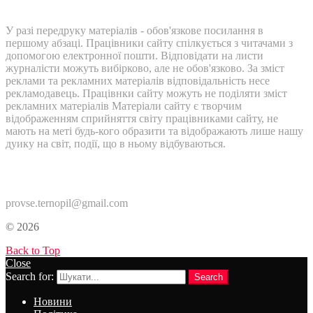
У разі передруку матеріалів - обов'язкове посилання в
першому абзаці. Працівники сайту спілкується з читачами з
допомогою електронної пошти. Відповідати на листи
журналісти можуть вибірково, але не обов'язково. За зміст
реклами та рекламних матеріалів відповідальність несе
рекламодавець. Працівнки сайту можуть не поділяти зміст
рекламних матеріалів Матеріали сайту є творчим
відображенням сприйняття світу працівниками сайту, не
мають на меті будь-кого образити та відображають лише нашу
дуику на світ, події, що в ньому відбуваються.
Контакти:
provse.ternopil@gmail.com
© 2026
Back to Top
Close
Search for:
Search
Новини