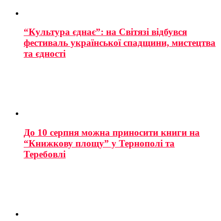
“Культура єднає”: на Світязі відбувся
фестиваль української спадщини, мистецтва
та єдності
До 10 серпня можна приносити книги на
“Книжкову площу” у Тернополі та
Теребовлі