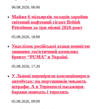
06.08.2026, 06:06
Майже 6 мільярдів доларів заробив
світовий нафтовий гігант British
Petroleum за три місяці 2026 року
05.08.2026, 18:00
Унаслідок російської атаки повністю
знищено логістичний комплекс
бренду “PUMA” в Україні.
05.08.2026, 17:20
У Львові перевірили кондиціонери в
автобусах: на порушників чекають
штрафи. А в Тернополі пасажири-
барани мовчать і терплять
05.08.2026, 09:09