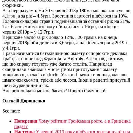
скоринки.
А тепер рахуємо. На 30 червня 2018р 180мл молока коштувало
4,1грн, а за рік – 4,5грн. Зростання вартості відбулося на 10%.
Головна складова страви подешевшала за останній рік на 21%.
Так 6 яєць минулого року обходилися в 16грн, на кінець
червня 2019р – у 12,7грн.
Вершкове масло за рік додало 12%. І 20 грамів на кінець
червня 2018р обходилися в 3,65грн, а на кінець червня 2019р –
у 4,1грн.
Право називатися батьківщиною омлету оспорюють декілька
країн, як наприклад Франція та Австрія. Але правда в тому,
що цю справу готують уже багато століть. Наприклад
скандинави знайомі з мистецтвом приготування омлету
можливо ще з часів вікінгів. У якості начинки вони додавали
шматочки сьомги, тріски або лосося. Іноді в рецепті присутній
ще й журавлинний сік.
Але розповідати можна багато? Просто Смачного!
Олексій Дорошенко
See more
Попередня
Чому рейтинг Гройсмана росте, а в Гриценка
падає?
Наступна
У червні 2019 року відбулося зростання цін на