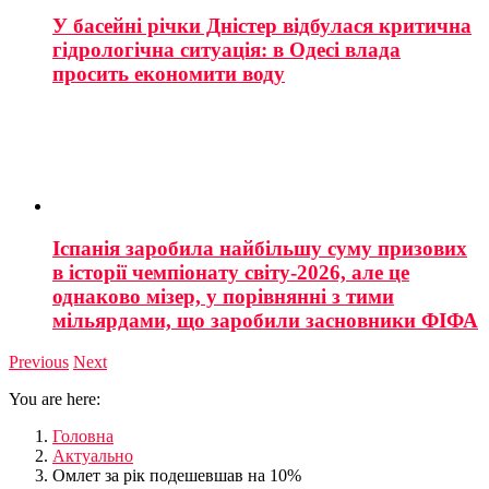
У басейні річки Дністер відбулася критична
гідрологічна ситуація: в Одесі влада
просить економити воду
Іспанія заробила найбільшу суму призових
в історії чемпіонату світу-2026, але це
однаково мізер, у порівнянні з тими
мільярдами, що заробили засновники ФІФА
Previous
Next
You are here:
Головна
Актуально
Омлет за рік подешевшав на 10%