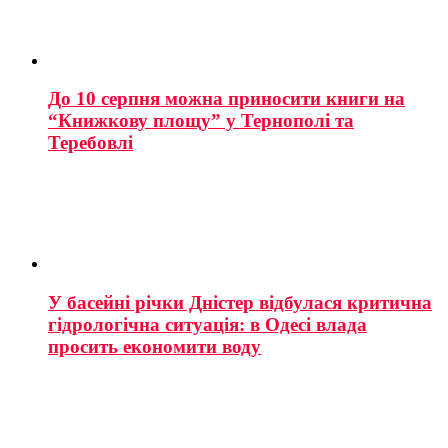
До 10 серпня можна приносити книги на
“Книжкову площу” у Тернополі та
Теребовлі
У басейні річки Дністер відбулася критична
гідрологічна ситуація: в Одесі влада
просить економити воду