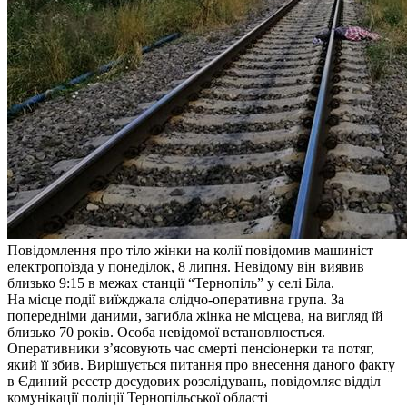
Повідомлення про тіло жінки на колії повідомив машиніст
електропоїзда у понеділок, 8 липня. Невідому він виявив
близько 9:15 в межах станції “Тернопіль” у селі Біла.
На місце події виїжджала слідчо-оперативна група. За
попередніми даними, загибла жінка не місцева, на вигляд їй
близько 70 років. Особа невідомої встановлюється.
Оперативники з’ясовують час смерті пенсіонерки та потяг,
який її збив. Вирішується питання про внесення даного факту
в Єдиний реєстр досудових розслідувань, повідомляє відділ
комунікації поліції Тернопільської області