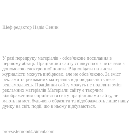
Шеф-редактор Надія Сеник
У разі передруку матеріалів - обов'язкове посилання в
першому абзаці. Працівники сайту спілкується з читачами з
допомогою електронної пошти. Відповідати на листи
журналісти можуть вибірково, але не обов'язково. За зміст
реклами та рекламних матеріалів відповідальність несе
рекламодавець. Працівнки сайту можуть не поділяти зміст
рекламних матеріалів Матеріали сайту є творчим
відображенням сприйняття світу працівниками сайту, не
мають на меті будь-кого образити та відображають лише нашу
дуику на світ, події, що в ньому відбуваються.
Контакти:
provse.ternopil@gmail.com