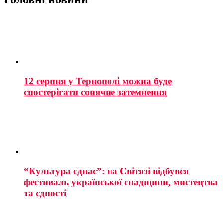
12 серпня у Тернополі можна буде
спостерігати сонячне затемнення
“Культура єднає”: на Світязі відбувся
фестиваль української спадщини, мистецтва
та єдності