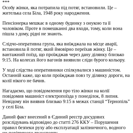
***
Особу жінки, яка потрапила під потяг, встановили. Це –
жителька села Біла, 1948 року народження.
Пенсіонерка мешкає в одному будинку з онукою та її
чоловіком. Проте в помешканні два входи, тому, коли вона
пішла з дому, рідні не знають.
Слідчо-оперативна група, яка виїжджала на місце аварії,
встановила й потяг, який ймовірно переїхав жінку. Це –
вантажний поїзд, що проїжджав через дану ділянку близько
9:15. На колесах його вагонів виявили сліди бурого кольору.
У ході слідства оперативники спілкувалися з машиністом.
Останній каже, що коли проїжджав повз ту ділянку дороги, на
колії нікого не бачив.
Нагадаємо, що повідомлення про тіло жінки на колії
повідомив машиніст електропоїзда у понеділок, 8 липня.
Невідому він виявив близько 9:15 в межах станції “Тернопіль”
у селі Біла.
Даний факт внесений в Єдиний реєстр досудових
розслідувань відповідно до статті 276 ККУ – Порушення
правил безпеки руху або експлуатації залізничного, водного
чи повітряного транспорту.