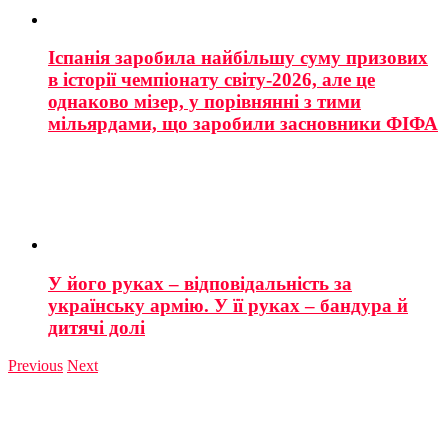
Іспанія заробила найбільшу суму призових
в історії чемпіонату світу-2026, але це
однаково мізер, у порівнянні з тими
мільярдами, що заробили засновники ФІФА
У його руках – відповідальність за
українську армію. У її руках – бандура й
дитячі долі
Previous
Next