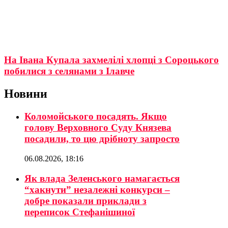
На Івана Купала захмелілі хлопці з Сороцького
побилися з селянами з Ілавче
Новини
Коломойського посадять. Якщо
голову Верховного Суду Князева
посадили, то цю дрібноту запросто
06.08.2026, 18:16
Як влада Зеленського намагається
“хакнути” незалежні конкурси –
добре показали приклади з
переписок Стефанішиної