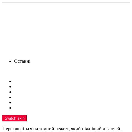
Останні
Menu
Новини
Політика
Кримінал
Фото
Надіслати новину
Реклама на сайті
Switch skin
Переключіться на темний режим, який ніжніший для очей.