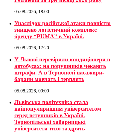
05.08.2026, 18:00
Унаслідок російської атаки повністю
знищено логістичний комплекс
бренду “PUMA” в Україні.
05.08.2026, 17:20
У Львові перевірили кондиціонери в
автобусах: на порушників чекають
штрафи. А в Тернополі пасажири-
барани мовчать і терплять
05.08.2026, 09:09
Львівська політехніка стала
найпопулярнішим університетом
серед вступників в Україні.
Тернопільські хабарницькі
університети тихо заздрять