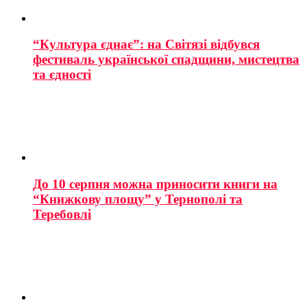
“Культура єднає”: на Світязі відбувся
фестиваль української спадщини, мистецтва
та єдності
До 10 серпня можна приносити книги на
“Книжкову площу” у Тернополі та
Теребовлі