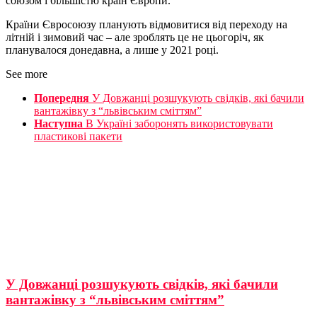
союзом і більшістю країн Європи.
Країни Євросоюзу планують відмовитися від переходу на
літній і зимовий час – але зроблять це не цьогоріч, як
планувалося донедавна, а лише у 2021 році.
See more
Попередня
У Довжанці розшукують свідків, які бачили
вантажівку з “львівським сміттям”
Наступна
В Україні заборонять використовувати
пластикові пакети
У Довжанці розшукують свідків, які бачили
вантажівку з “львівським сміттям”