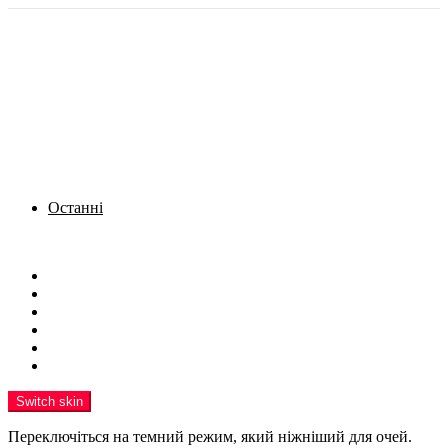
Останні
Menu
Новини
Політика
Кримінал
Фото
Надіслати новину
Реклама на сайті
Switch skin
Переключіться на темний режим, який ніжніший для очей.