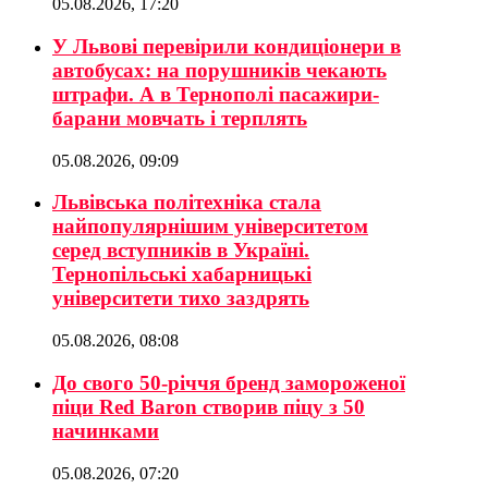
05.08.2026, 17:20
У Львові перевірили кондиціонери в
автобусах: на порушників чекають
штрафи. А в Тернополі пасажири-
барани мовчать і терплять
05.08.2026, 09:09
Львівська політехніка стала
найпопулярнішим університетом
серед вступників в Україні.
Тернопільські хабарницькі
університети тихо заздрять
05.08.2026, 08:08
До свого 50-річчя бренд замороженої
піци Red Baron створив піцу з 50
начинками
05.08.2026, 07:20