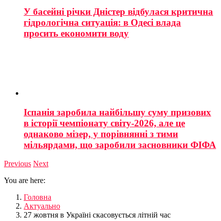
У басейні річки Дністер відбулася критична
гідрологічна ситуація: в Одесі влада
просить економити воду
Іспанія заробила найбільшу суму призових
в історії чемпіонату світу-2026, але це
однаково мізер, у порівнянні з тими
мільярдами, що заробили засновники ФІФА
Previous
Next
You are here:
Головна
Актуально
27 жовтня в Україні скасовується літній час