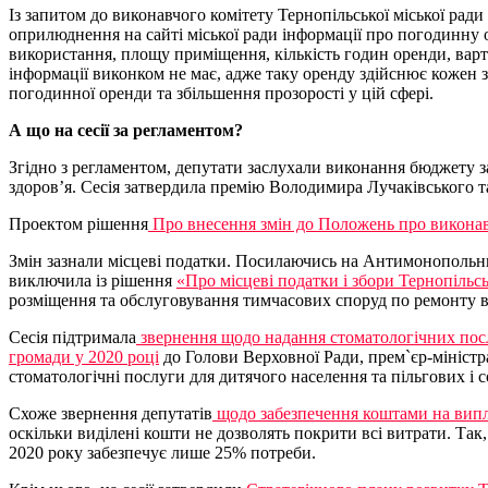
Із запитом до виконавчого комітету Тернопільської міської рад
оприлюднення на сайті міської ради інформації про погодинну
використання, площу приміщення, кількість годин оренди, варті
інформації виконком не має, адже таку оренду здійснює кожен з
погодинної оренди та збільшення прозорості у цій сфері.
А що на сесії за регламентом?
Згідно з регламентом, депутати заслухали виконання бюджету за 
здоров’я. Сесія затвердила премію Володимира Лучаківського та
Проектом рішення
Про внесення змін до Положень про виконавч
Змін зазнали місцеві податки. Посилаючись на Антимонопольний
виключила із рішення
«Про місцеві податки і збори Тернопільсь
розміщення та обслуговування тимчасових споруд по ремонту вз
Сесія підтримала
звернення щодо надання стоматологічних послу
громади у 2020 році
до Голови Верховної Ради, прем`єр-мініст
стоматологічні послуги для дитячого населення та пільгових і 
Схоже звернення депутатів
щодо забезпечення коштами на випла
оскільки виділені кошти не дозволять покрити всі витрати. Так,
2020 року забезпечує лише 25% потреби.