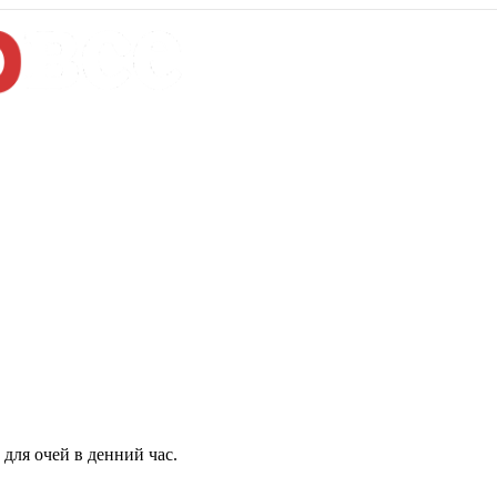
для очей в денний час.