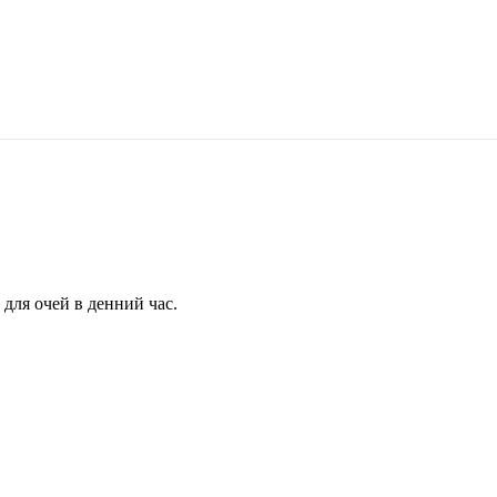
для очей в денний час.