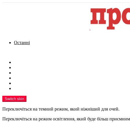
Останні
Menu
Новини
Політика
Кримінал
Фото
Надіслати новину
Реклама на сайті
Switch skin
Переключіться на темний режим, який ніжніший для очей.
Переключіться на режим освітлення, який буде більш приємним 
шукати