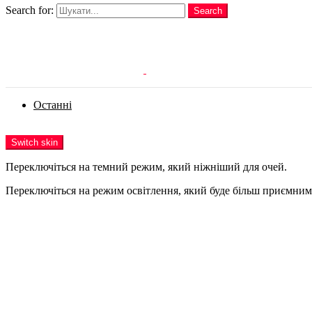
Search for:
Search
Login
Останні
Menu
Switch skin
Переключіться на темний режим, який ніжніший для очей.
Переключіться на режим освітлення, який буде більш приємним 
Login