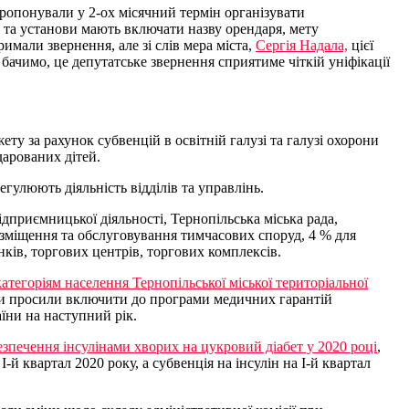
пропонували у 2-ох місячний термін організувати
 та установи мають включати назву орендаря, мету
имали звернення, але зі слів мера міста,
Сергія Надала,
цієї
бачимо, це депутатське звернення сприятиме чіткій уніфікації
ту за рахунок субвенцій в освітній галузі та галузі охорони
дарованих дітей.
гулюють діяльність відділів та управлінь.
приємницької діяльності, Тернопільська міська рада,
зміщення та обслуговування тимчасових споруд, 4 % для
ків, торгових центрів, торгових комплексів.
егоріям населення Тернопільської міської територіальної
ати просили включити до програми медичних гарантій
аїни на наступний рік.
езпечення інсулінами хворих на цукровий діабет у 2020 році
,
й квартал 2020 року, а субвенція на інсулін на І-й квартал