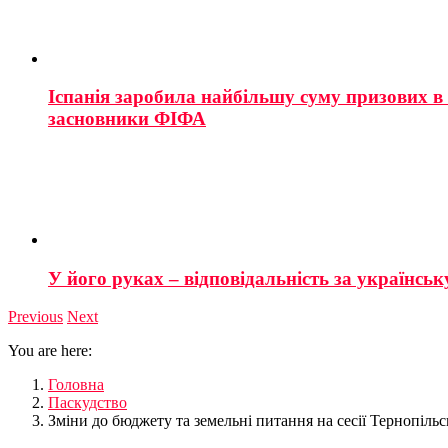
Іспанія заробила найбільшу суму призових в і
засновники ФІФА
У його руках – відповідальність за українську
Previous
Next
You are here:
Головна
Паскудство
Зміни до бюджету та земельні питання на сесії Тернопільсь