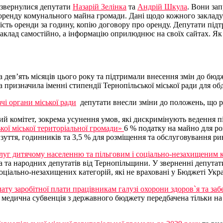
и звернулися депутати
Назарій Зелінка
та
Андрій Шкула
. Вони за
 оренду комунального майна громади. Дані щодо кожного закладу
сть оренди за годину, копію договору про оренду. Депутати підтр
аклад самостійно, а інформацію оприлюднює на своїх сайтах. Як 
дев’ять місяців цього року та підтримали внесення змін до бюдже
 призначила іменні стипендії Тернопільської міської ради для об
і органи міської ради
депутати внесли зміни до положень, що ре
 комітет, зокрема усунення умов, які дискримінують ведення під
кої міської територіальної громади»
6 % податку на майно для ро
уття, годинників та 3,5 % для розміщення та обслуговування рин
г дитячому населенню та пільговим і соціально-незахищеним кат
ра та народних депутатів від Тернопільщини. У зверненні депут
соціально-незахищених категорій, які не враховані у Бюджеті Укр
ту заробітної плати працівникам галузі охорони здоров`я та заб
 медична субвенція з державного бюджету передбачена тільки на І-