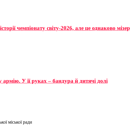
сторії чемпіонату світу-2026, але це однаково мізе
 армію. У її руках – бандура й дитячі долі
кої міської ради