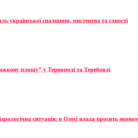
аль української спадщини, мистецтва та єдності
ижкову площу” у Тернополі та Теребовлі
ідрологічна ситуація: в Одесі влада просить еконо