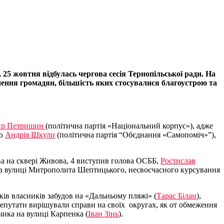
 25 жовтня відбулась чергова сесія Тернопільської ради. На
рнення громадян, більшість яких стосувалися благоустрою та
ир Петришин
(політична партія «Національний корпус»), адже
ою
Андрія Шкули
(політична партія “Обєднання «Самопоміч»”),
тва на сквері Живова, 4 виступив голова ОСББ,
Ростислав
 на вулиці Митрополита Шептицького, несвоєчасного курсування
ків власників забудов на «Дальньому пляжі» (
Тарас Білан
),
депутати вирішували справи на своїх округах, як от обмеження
чика на вулиці Карпенка (
Іван Зінь
).