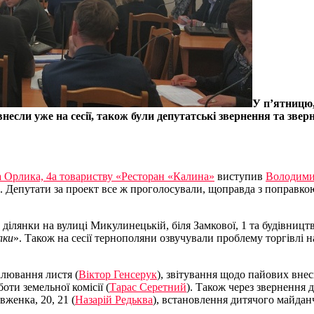
У п’ятницю,
несли уже на сесії, також були депутатські звернення та зве
а Орлика, 4а товариству «Ресторан «Калина»
виступив
Володим
ою. Депутати за проект все ж проголосували, щоправда з поправк
 ділянки на вулиці Микулинецькій, біля Замкової, 1 та будівниц
лки
». Також на сесії тернополяни озвучували проблему торгівлі
алювання листя (
Віктор Генсерук
), звітування щодо пайових внес
боти земельної комісії (
Тарас Серетний
). Також через звернення 
вженка, 20, 21 (
Назарій Редьква
), встановлення дитячого майдан