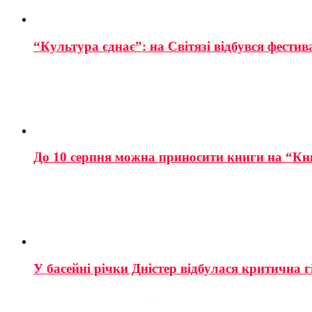
“Культура єднає”: на Світязі відбувся фестив
До 10 серпня можна приносити книги на “Кн
У басейні річки Дністер відбулася критична г