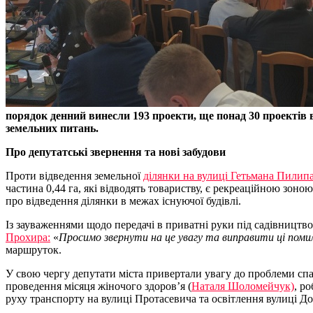
порядок денний винесли 193 проекти, ще понад 30 проектів в
земельних питань.
Про депутатські звернення та нові забудови
Проти відведення земельної
ділянки на вулиці Гетьмана Пилип
частина 0,44 га, які відводять товариству, є рекреаційною зон
про відведення ділянки в межах існуючої будівлі.
Із зауваженнями щодо передачі в приватні руки під садівництво
Прохира:
«
Просимо звернути на це увагу та виправити ці поми
маршруток.
У свою чергу депутати міста привертали увагу до проблеми сп
проведення місяця жіночого здоров’я (
Наталя Шоломейчук)
, ро
руху транспорту на вулиці Протасевича та освітлення вулиці До