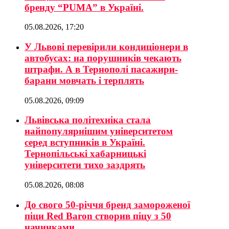
бренду “PUMA” в Україні.
05.08.2026, 17:20
У Львові перевірили кондиціонери в
автобусах: на порушників чекають
штрафи. А в Тернополі пасажири-
барани мовчать і терплять
05.08.2026, 09:09
Львівська політехніка стала
найпопулярнішим університетом
серед вступників в Україні.
Тернопільські хабарницькі
університети тихо заздрять
05.08.2026, 08:08
До свого 50-річчя бренд замороженої
піци Red Baron створив піцу з 50
начинками