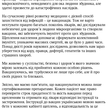
мікроскопічного, невидимого для ока людини збудника, але
здатні призвести до катастрофічних наслідків.
На сучасному рівні розвитку медицини є дієвий спосіб
захиститися від інфекцій – це вакцинація. Тож не варто
нехтувати працею багатьох поколінь лікарів, які досліджували
небезпечні для здоров’я людини мікроорганізми та створили
вакцини, які забезпечують імунітет проти цих збудників.
Щеплення населення допомагає сформувати колективний
імунітет, уникаючи масових смертей, як це було у давні часи.
Понад двісті років наукових досліджень дозволяють нам зараз
уберегтися від кору, правця, дифтерії, гепатитів та інших
страшних хвороб.
Ми живемо у суспільстві, безпека і здоров’я якого значною
мірою залежать від прийнятих кожною особою рішень.
Вакцинуючись, ми турбуємося не лише про себе, але й про
своїх рідних та близьких.
Звісно, ми маємо пам’ятати, що вакцинуватися можна лише
сертифікованими препаратами. Кожен пацієнт має право
перевірити строк придатності та якість вакцини перед
щепленням та отримати від лікаря відповідні інструкції та
застереження. Інструкції до вакцин українською мовою мають
бути у кожному кабінеті щеплень, а відповідальність за це