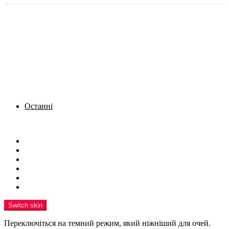
Останні
Menu
Новини
Політика
Кримінал
Фото
Надіслати новину
Реклама на сайті
Switch skin
Переключіться на темний режим, який ніжніший для очей.