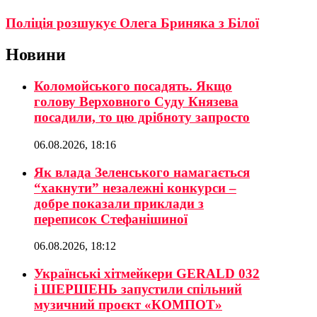
Поліція розшукує Олега Бриняка з Білої
Новини
Коломойського посадять. Якщо
голову Верховного Суду Князева
посадили, то цю дрібноту запросто
06.08.2026, 18:16
Як влада Зеленського намагається
“хакнути” незалежні конкурси –
добре показали приклади з
переписок Стефанішиної
06.08.2026, 18:12
Українські хітмейкери GERALD 032
і ШЕРШЕНЬ запустили спільний
музичний проєкт «КОМПОТ»