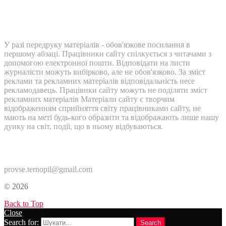
У разі передруку матеріалів - обов'язкове посилання в
першому абзаці. Працівники сайту спілкується з читачами з
допомогою електронної пошти. Відповідати на листи
журналісти можуть вибірково, але не обов'язково. За зміст
реклами та рекламних матеріалів відповідальність несе
рекламодавець. Працівнки сайту можуть не поділяти зміст
рекламних матеріалів Матеріали сайту є творчим
відображенням сприйняття світу працівниками сайту, не
мають на меті будь-кого образити та відображають лише нашу
дуику на світ, події, що в ньому відбуваються.
Контакти:
provse.ternopil@gmail.com
© 2026
Back to Top
Close
Search for:
Search