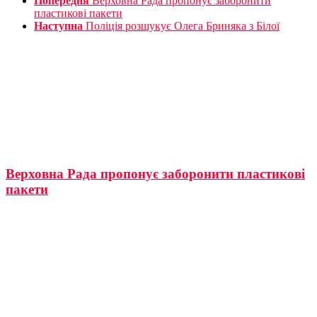
Попередня
Верховна Рада пропонує заборонити
пластикові пакети
Наступна
Поліція розшукує Олега Бриняка з Білої
Верховна Рада пропонує заборонити пластикові
пакети