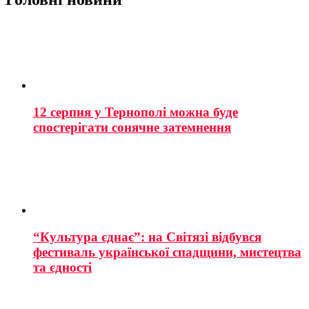
12 серпня у Тернополі можна буде
спостерігати сонячне затемнення
“Культура єднає”: на Світязі відбувся
фестиваль української спадщини, мистецтва
та єдності