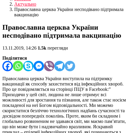
Актуально
Православна церква України несподівано підтримала
вакцинацію
Православна церква України
несподівано підтримала вакцинацію
13.11.2019, 14:26
1.5k
перегляди
Поділитися
Православна церква України виступила на підтримку
вакцинації як способу захиститися від інфекційних хвороб.
Про це повідомляється на сторінці ПЦУ в Facebook:”
Приходячи у цей світ, людина не лише отримує всі
можливості для зростання та пізнання, але також стає носієм
покладеної на неї Богом відповідальності. Ми можемо
скористатися безліччю технологічних надбань сучасності та
досвідом попередніх поколінь. Проте, яким би складним і
глобально розвиненим не здавався світ, ми маємо пам’ятати,
що він може бути і надзвичайно вразливим. Яскравий
приклад – епідемії інфекційних хвороб, які починаються з