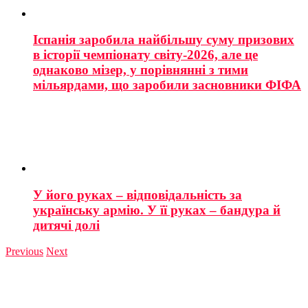
Іспанія заробила найбільшу суму призових
в історії чемпіонату світу-2026, але це
однаково мізер, у порівнянні з тими
мільярдами, що заробили засновники ФІФА
У його руках – відповідальність за
українську армію. У її руках – бандура й
дитячі долі
Previous
Next