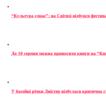
“Культура єднає”: на Світязі відбувся фестив
До 10 серпня можна приносити книги на “Кн
У басейні річки Дністер відбулася критична г