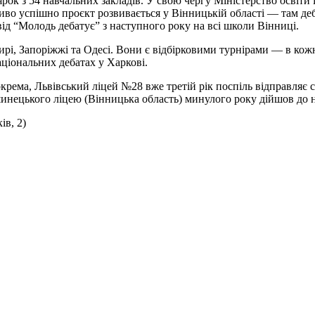
рок з 54 навчальних закладів. У свою чергу Міністерство освіти 
о успішно проєкт розвивається у Вінницькій області — там деба
ід “Молодь дебатує” з наступного року на всі школи Вінниці.
ирі, Запоріжжі та Одесі. Вони є відбірковими турнірами — в ко
аціональних дебатах у Харкові.
крема, Львівський ліцей №28 вже третій рік поспіль відправляє св
ецького ліцею (Вінницька область) минулого року дійшов до нац
ів, 2)