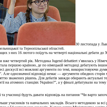
30 листопада у Ль
ельницької та Тернопільської областей.
ащих з них 16 лютого поїдуть на четверті національні дебати до 
вже четвертий рік. Методика Jugend debattiert з’явилась у Німечч
тала першою країною, де по німецькій методиці дебатують іншою 
есі дискусії всі можливі аргументи по темі, використовуючи думк
”. Але однозначної відповіді немає — аргументи обидвох сторін 
тю зважених рішень. Для дебатів завжди обирають актуальні те
ії на атомних станціях України?”, а у фіналі дебатували на тему
і та учасниці будуть давати відповідь на питання “Чи варто запо
ільше учасників та навчальних закладів. Всього методикою за всі