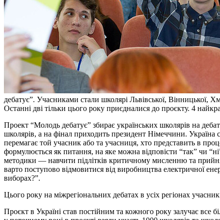
дебатує”. Учасниками стали школярі Львівської, Вінницької, Хм
Останні дві тільки цього року приєдналися до проєкту. 4 найкр
Проект “Молодь дебатує” збирає українських школярів на дебати 
школярів, а на фінал приходить президент Німеччини. Україна с
перемагає той учасник або та учасниця, хто представить в проц
формулюється як питання, на яке можна відповісти “так” чи “ні
методики — навчити підлітків критичному мисленню та прийнят
варто поступово відмовитися від виробництва електричної енерг
виборах?”.
Цього року на міжрегіональних дебатах в усіх регіонах учасник
Проєкт в Україні став постійним та кожного року залучає все б