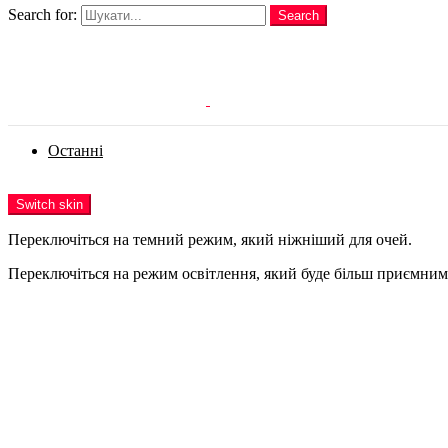
Search for:
Search
Login
Останні
Menu
Switch skin
Переключіться на темний режим, який ніжніший для очей.
Переключіться на режим освітлення, який буде більш приємним 
Login