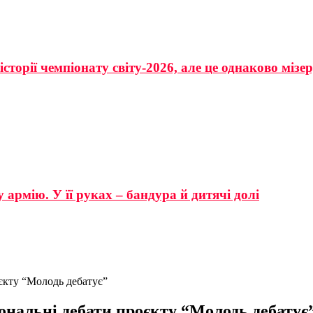
сторії чемпіонату світу-2026, але це однаково мізе
 армію. У її руках – бандура й дитячі долі
оєкту “Молодь дебатує”
іональні дебати проєкту “Молодь дебатує