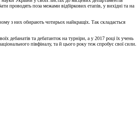
і науки України у своїх листах до місцевих департаментів
ти проводять поза межами відбіркових етапів, у вихідні та на
жному з них обирають чотирьох найкращіх. Так складається
оїх дебанатів та дебатанток на турніри, а у 2017 році їх учень
іонального півфіналу, та й цього року теж спробує свої сили.