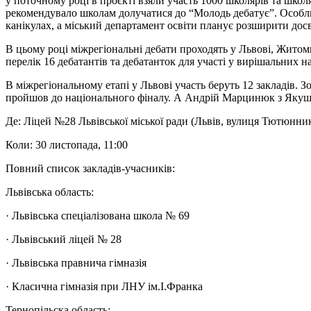
у поточному році в проєкті взяли участь 1000 школярів та школя
рекомендувало школам долучатися до “Молодь дебатує”. Особлив
канікулах, а міський департамент освіти планує розширити досв
В цьому році міжрегіональні дебати проходять у Львові, Житом
перелік 16 дебатантів та дебатанток для участі у вирішальних н
В міжрегіональному етапі у Львові участь беруть 12 закладів. Зо
пройшов до національного фіналу. А Андрій Марцинюк з Якушин
Де: Ліцей №28 Львівської міської ради (Львів, вулиця Тютюнник
Коли: 30 листопада, 11:00
Повний список закладів-учасників:
Львівська область:
· Львівська спеціалізована школа № 69
· Львівський ліцей № 28
· Львівська правнича гімназія
· Класична гімназія при ЛНУ ім.І.Франка
Тернопільска область: