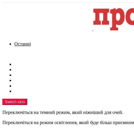
Останні
Menu
Новини
Політика
Кримінал
Фото
Надіслати новину
Реклама на сайті
Switch skin
Переключіться на темний режим, який ніжніший для очей.
Переключіться на режим освітлення, який буде більш приємним 
шукати