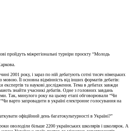
вові пройдуть міжрегіональні турніри проєкту “Молодь
Харкова.
ині 2001 року, і зараз по ній дебатують сотні тисяч німецьких
мовою. Її основна відмінність від інших форматів дебатів:
и експертів та наукові дослідження. Тема в дебатах завжди
мають знайти учасникі дебатів. Одне з головних завдань
ми. Так, минулого року на цьому етапі обговорювали “Чи
 “Чи варто запровадити в україні електронне голосування на
чаткувати офіційний день багатокультурності в Україні?”
 роки оволоділи більше 2200 українських школярів і школярок. А