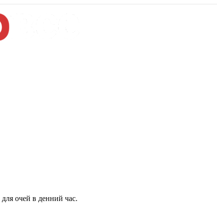
для очей в денний час.