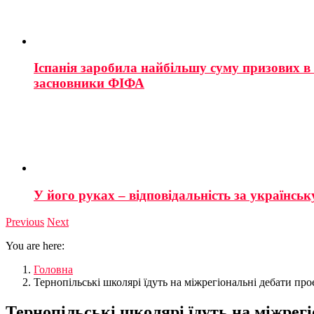
Іспанія заробила найбільшу суму призових в і
засновники ФІФА
У його руках – відповідальність за українську
Previous
Next
You are here:
Головна
Тернопільські школярі їдуть на міжрегіональні дебати пр
Тернопільські школярі їдуть на міжрег