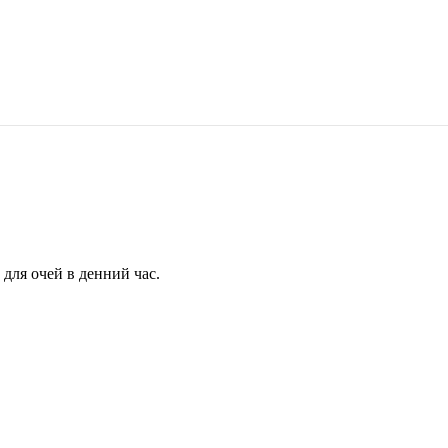
для очей в денний час.