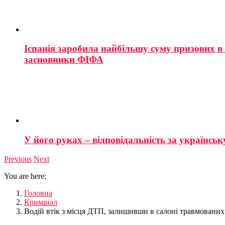
Іспанія заробила найбільшу суму призових в і
засновники ФІФА
У його руках – відповідальність за українську
Previous
Next
You are here:
Головна
Кримінал
Водій втік з місця ДТП, залишивши в салоні травмованих