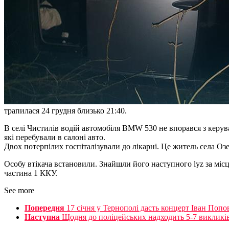
трапилася 24 грудня близько 21:40.
В селі Чистилів водій автомобіля BMW 530 не впорався з керу
які перебували в салоні авто.
Двох потерпілих госпіталізували до лікарні. Це житель села Оз
Особу втікача встановили. Знайшли його наступного lyz за міс
частина 1 ККУ.
See more
Попередня
17 січня у Тернополі дасть концерт Іван Попо
Наступна
Щодня до поліцейських надходить 5-7 викликів 