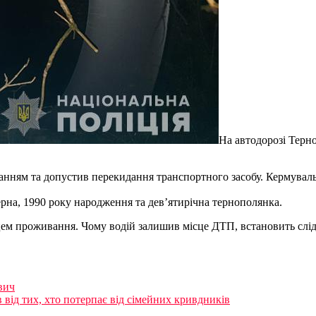
На автодорозі Терно
ванням та допустив перекидання транспортного засобу. Кермувал
ерна, 1990 року народження та дев’ятирічна тернополянка.
цем проживання. Чому водій залишив місце ДТП, встановить слід
вич
від тих, хто потерпає від сімейних кривдників