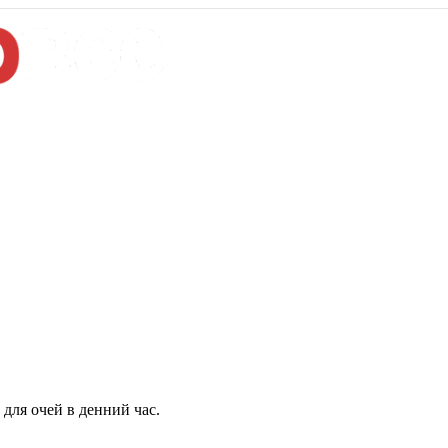
для очей в денний час.