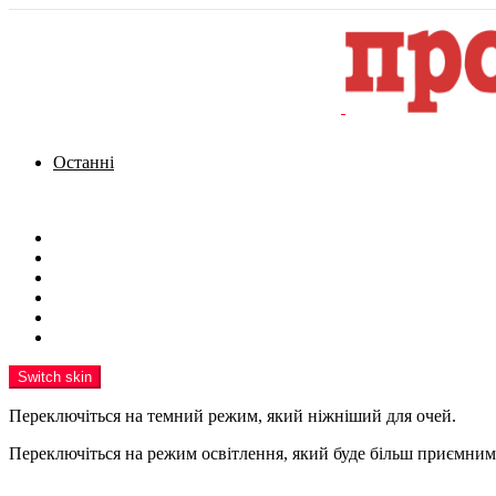
Останні
Menu
Новини
Політика
Кримінал
Фото
Надіслати новину
Реклама на сайті
Switch skin
Переключіться на темний режим, який ніжніший для очей.
Переключіться на режим освітлення, який буде більш приємним 
шукати