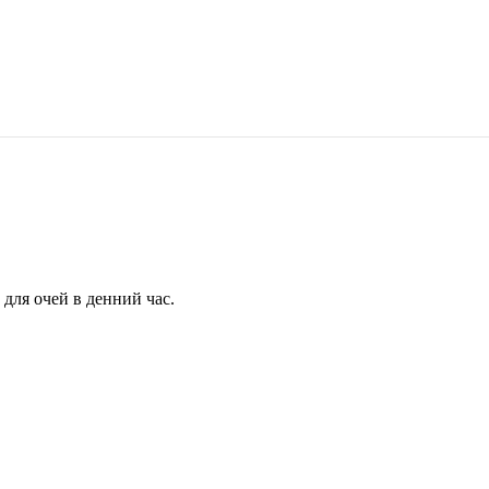
для очей в денний час.