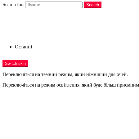
Search for:
Search
Login
Останні
Menu
Switch skin
Переключіться на темний режим, який ніжніший для очей.
Переключіться на режим освітлення, який буде більш приємним 
Login