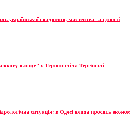
аль української спадщини, мистецтва та єдності
ижкову площу” у Тернополі та Теребовлі
ідрологічна ситуація: в Одесі влада просить еконо