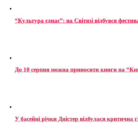
“Культура єднає”: на Світязі відбувся фестив
До 10 серпня можна приносити книги на “Кн
У басейні річки Дністер відбулася критична г