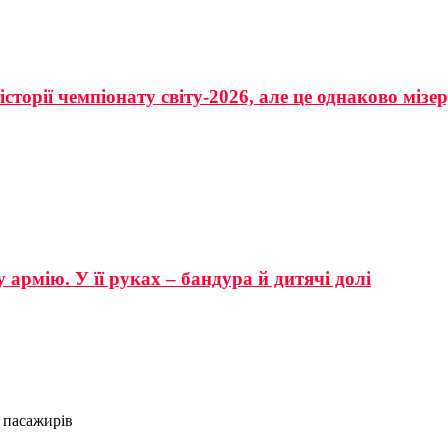
сторії чемпіонату світу-2026, але це однаково мізе
 армію. У її руках – бандура й дитячі долі
 пасажирів