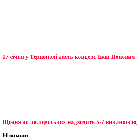
17 січня у Тернополі дасть концерт Іван Попович
Щодня до поліцейських надходить 5-7 викликів від
Новини