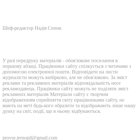
Шеф-редактор Надія Сеник
У разі передруку матеріалів - обов'язкове посилання в
першому абзаці. Працівники сайту спілкується з читачами з
допомогою електронної пошти. Відповідати на листи
журналісти можуть вибірково, але не обов'язково. За зміст
реклами та рекламних матеріалів відповідальність несе
рекламодавець. Працівнки сайту можуть не поділяти зміст
рекламних матеріалів Матеріали сайту є творчим
відображенням сприйняття світу працівниками сайту, не
мають на меті будь-кого образити та відображають лише нашу
дуику на світ, події, що в ньому відбуваються.
Контакти:
provse.ternopil@gmail.com