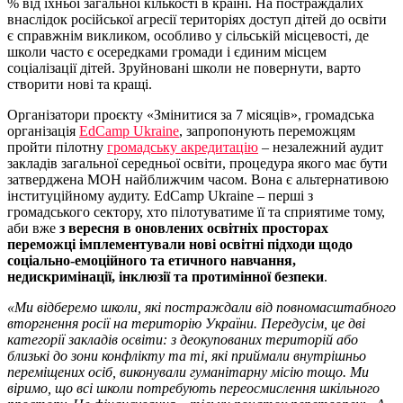
% від їхньої загальної кількості в країні. На постраждалих
внаслідок російської агресії територіях доступ дітей до освіти
є справжнім викликом, особливо у сільській місцевості, де
школи часто є осередками громади і єдиним місцем
соціалізації дітей. Зруйновані школи не повернути, варто
створити нові та кращі.
Організатори проєкту «Змінитися за 7 місяців», громадська
організація
EdCamp Ukraine
, запропонують переможцям
пройти пілотну
громадську акредитацію
– незалежний аудит
закладів загальної середньої освіти, процедура якого має бути
затверджена МОН найближчим часом. Вона є альтернативою
інституційному аудиту. EdCamp Ukraine – перші з
громадського сектору, хто пілотуватиме її та сприятиме тому,
аби вже
з вересня в оновлених освітніх просторах
переможці імплементували нові освітні підходи щодо
соціально-емоційного та етичного навчання,
недискримінації, інклюзії та протимінної безпеки
.
«Ми відберемо школи, які постраждали від повномасштабного
вторгнення росії на територію України. Передусім, це дві
категорії закладів освіти: з деокупованих територій або
близькі до зони конфлікту та ті, які приймали внутрішньо
переміщених осіб, виконували гуманітарну місію тощо. Ми
віримо, що всі школи потребують переосмислення шкільного