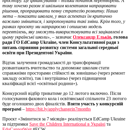
простору. Це фінансування – тільки початок перетворень. А
тому хочемо разом зі шкільним колективом напрацювати
рішення, пропрацювати певну стратегію розвитку. Наша
мета – показати школам, у яких аспектах їм критично
важливо змінитися, і запропонувати такі зміни. Крім того, у
рамках проєкту ми напрацюємо і опишемо модель
перевтілень, яку зможуть використовувати всі зацікавлені в
цьому українські школи»
, – зазначає
Олександр Елькін
, голова
ради ГО EdCamp Ukraine,
член Консультативної ради з
питань сприяння розвитку системи загальної середньої
освіти при Президентові України
.
Відтак залучення громадськості до трансформації
розвантажить вчительство та допоможе школам стати
справжніми просторами стійкості як зовнішньо (через ремонт
закладу освіти), так і внутрішньо (через підвищення
кваліфікації всієї «освітньої родини»).
Конкурсний відбір триватиме до 12 лютого включно. Після
голосування фахового кола і освітянської спільноти 23 лютого
буде оголошено двох фіналістів.
Взяти участь у конкурсній
програмі
–
https://bit.ly/applychangein7months
Проєкт «Змінитися за 7 місяців» реалізується EdCamp Ukraine
за підтримки
Save the Children International в Україні
та
EduCannotWait
#ECW.