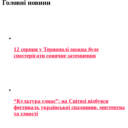
Головні новини
12 серпня у Тернополі можна буде
спостерігати сонячне затемнення
“Культура єднає”: на Світязі відбувся
фестиваль української спадщини, мистецтва
та єдності