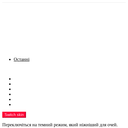
Останні
Menu
Новини
Політика
Кримінал
Фото
Надіслати новину
Реклама на сайті
Switch skin
Переключіться на темний режим, який ніжніший для очей.