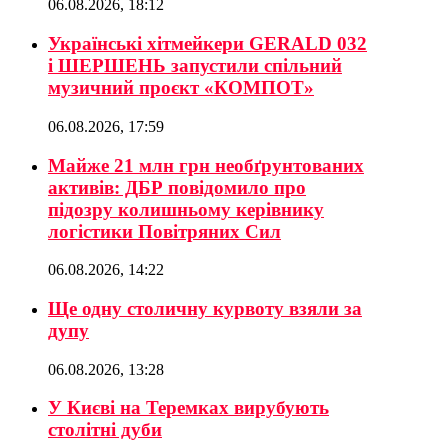
06.08.2026, 18:12
Українські хітмейкери GERALD 032
і ШЕРШЕНЬ запустили спільний
музичний проєкт «КОМПОТ»
06.08.2026, 17:59
Майже 21 млн грн необґрунтованих
активів: ДБР повідомило про
підозру колишньому керівнику
логістики Повітряних Сил
06.08.2026, 14:22
Ще одну столичну курвоту взяли за
дупу
06.08.2026, 13:28
У Києві на Теремках вирубують
столітні дуби