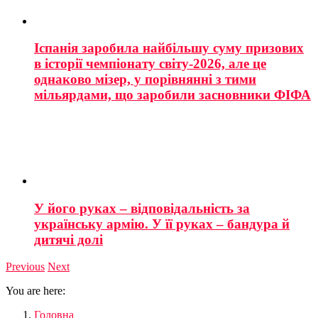
Іспанія заробила найбільшу суму призових
в історії чемпіонату світу-2026, але це
однаково мізер, у порівнянні з тими
мільярдами, що заробили засновники ФІФА
У його руках – відповідальність за
українську армію. У її руках – бандура й
дитячі долі
Previous
Next
You are here:
Головна