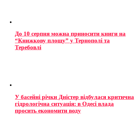
До 10 серпня можна приносити книги на
“Книжкову площу” у Тернополі та
Теребовлі
У басейні річки Дністер відбулася критична
гідрологічна ситуація: в Одесі влада
просить економити воду