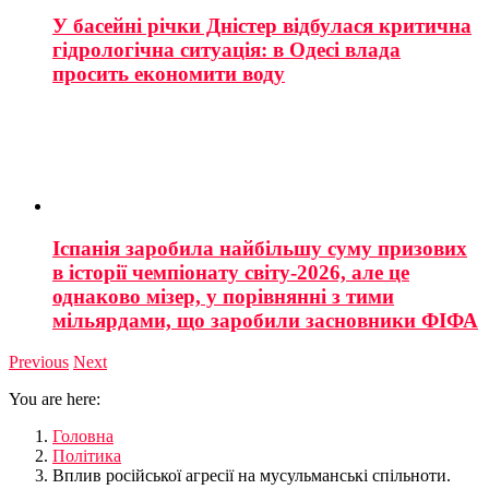
У басейні річки Дністер відбулася критична
гідрологічна ситуація: в Одесі влада
просить економити воду
Іспанія заробила найбільшу суму призових
в історії чемпіонату світу-2026, але це
однаково мізер, у порівнянні з тими
мільярдами, що заробили засновники ФІФА
Previous
Next
You are here:
Головна
Політика
Вплив російської агресії на мусульманські спільноти.