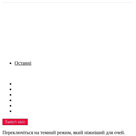
Останні
Menu
Новини
Політика
Кримінал
Фото
Надіслати новину
Реклама на сайті
Switch skin
Переключіться на темний режим, який ніжніший для очей.