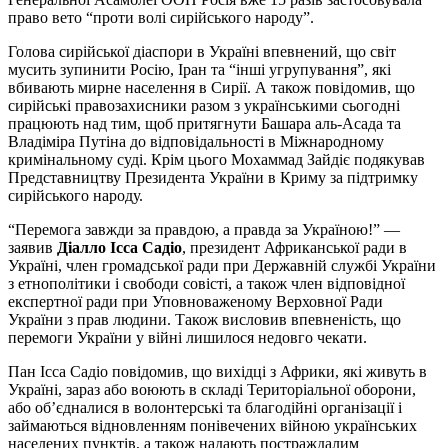
право вето “проти волі сирійського народу”.
Голова сирійської діаспори в Україні впевнений, що світ
мусить зупинити Росію, Іран та “інші угрупування”, які
вбивають мирне населення в Сирії. А також повідомив, що
сирійські правозахисники разом з українськими сьогодні
працюють над тим, щоб притягнути Башара аль-Асада та
Владіміра Путіна до відповідальності в Міжнародному
кримінальному суді. Крім цього Мохаммад Зайдіє подякував
Представництву Президента України в Криму за підтримку
сирійського народу.
“Перемога завжди за правдою, а правда за Україною!” —
заявив
Діалло Ісса Садіо
, президент Африканської ради в
Україні, член громадської ради при Державній службі України
з етнополітики і свободи совісті, а також член відповідної
експертної ради при Уповноваженому Верховної Ради
України з прав людини. Також висловив впевненість, що
перемоги України у війні лишилося недовго чекати.
Пан Ісса Садіо повідомив, що вихідці з Африки, які живуть в
Україні, зараз або воюють в складі Територіальної оборони,
або об’єдналися в волонтерські та благодійні організації і
займаються відновленням понівечених війною українських
населених пунктів, а також надають постраждалим