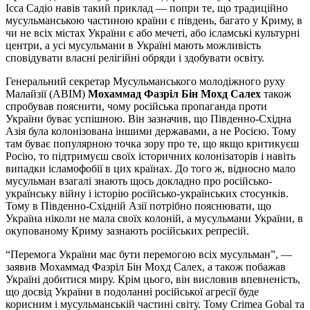
Ісса Садіо навів такий приклад — попри те, що традиційно
мусульманською частиною країни є південь, багато у Криму, в
чи не всіх містах України є або мечеті, або ісламські культурні
центри, а усі мусульмани в Україні мають можливість
сповідувати власні релігійні обряди і здобувати освіту.
Генеральний секретар Мусульманського молодіжного руху
Малайзії (ABIM)
Мохаммад Фазріл Бін Мохд Салех
також
спробував пояснити, чому російська пропаганда проти
України буває успішною. Він зазначив, що Південно-Східна
Азія була колонізована іншими державами, а не Росією. Тому
там буває популярною точка зору про те, що якщо критикуєш
Росію, то підтримуєш своїх історичних колонізаторів і навіть
випадки ісламофобії в цих країнах. До того ж, відносно мало
мусульман взагалі знають щось докладно про російсько-
українську війну і історію російсько-українських стосунків.
Тому в Південно-Східній Азії потрібно пояснювати, що
Україна ніколи не мала своїх колоній, а мусульмани України, в
окупованому Криму зазнають російських репресій.
“Перемога України має бути перемогою всіх мусульман”, —
заявив Мохаммад Фазріл Бін Мохд Салех, а також побажав
Україні добитися миру. Крім цього, він висловив впевненість,
що досвід України в подоланні російської агресії буде
корисним і мусульманській частині світу. Тому Crimea Gobal та