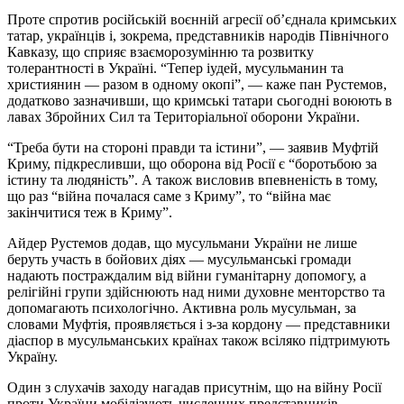
Проте спротив російській воєнній агресії об’єднала кримських
татар, українців і, зокрема, представників народів Північного
Кавказу, що сприяє взаєморозумінню та розвитку
толерантності в Україні. “Тепер іудей, мусульманин та
християнин — разом в одному окопі”, — каже пан Рустемов,
додатково зазначивши, що кримські татари сьогодні воюють в
лавах Збройних Сил та Територіальної оборони України.
“Треба бути на стороні правди та істини”, — заявив Муфтій
Криму, підкресливши, що оборона від Росії є “боротьбою за
істину та людяність”. А також висловив впевненість в тому,
що раз “війна почалася саме з Криму”, то “війна має
закінчитися теж в Криму”.
Айдер Рустемов додав, що мусульмани України не лише
беруть участь в бойових діях — мусульманські громади
надають постраждалим від війни гуманітарну допомогу, а
релігійні групи здійснюють над ними духовне менторство та
допомагають психологічно. Активна роль мусульман, за
словами Муфтія, проявляється і з-за кордону — представники
діаспор в мусульманських країнах також всіляко підтримують
Україну.
Один з слухачів заходу нагадав присутнім, що на війну Росії
проти України мобілізують численних представників