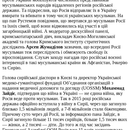
мусульманських народів віддалених регіонів російської
держави. Та підкреслив, що Росія відправляє їх в Україну
вмирати та вбивати в тому числі українських мусульман. На
що пан Рустемов повідомив, що звертався до мусульман Росії
та їхніх сімей, щоб вони відмовились від участі в цій
загарбницькій війні. А модератор дискусійної панелі,
кримськотатарський діяч, викладач Києво-Могилянської
академії та голова Кримського інституту стратегічних
досліджень
Арсен Жумаділов
зазначив, що всередині Росії
мусульман теж переслідують і обмежують свободу їх
віросповідання. Слухач заходу нагадав про російські воєнні
інтервенції в такі мусульманські країни як Афганістан, Ічкерію
та Сирію.
Голова сирійської діаспори в Києві та директор Української
медико-гуманітарної фундації Об’єднання організацій з
надання медичної допомоги та догляду (UOSSM)
Мохаммад
Зайдіє
, підтвердив що війна в Україні — не єдина війна, яку
Росія веде проти мусульман. Так в 2015 році російська
держава офіційно вступила у війну в Сирії, через що загинуло
близько 1,5 мільйонів людей, а 7-8 мільйонів стали біженцями.
Причому суто через дії Росії, за інформацією пана Зайдіє, в
Сирії загинуло більше 11 тисяч сирійців, більше 1,5 тисяч яких
— жінки, а 2 тисячі — діти. До того ж під час засідань
Генеральної Асамблеї ООН Росія вже 15 разів застосовувала