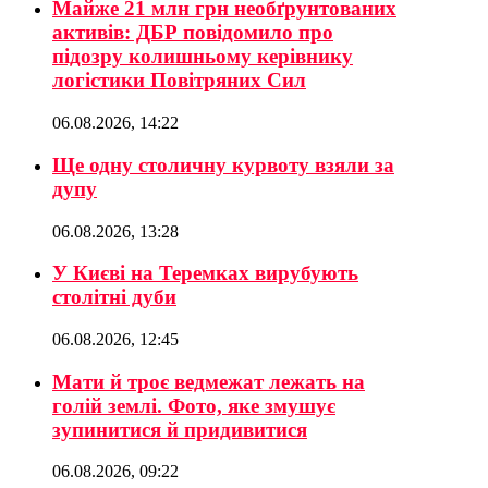
Майже 21 млн грн необґрунтованих
активів: ДБР повідомило про
підозру колишньому керівнику
логістики Повітряних Сил
06.08.2026, 14:22
Ще одну столичну курвоту взяли за
дупу
06.08.2026, 13:28
У Києві на Теремках вирубують
столітні дуби
06.08.2026, 12:45
Мати й троє ведмежат лежать на
голій землі. Фото, яке змушує
зупинитися й придивитися
06.08.2026, 09:22