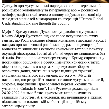
Дискусія про мусульманські народи, які стали жертвами або
російського колоніалізму та імперіалізму, або ж російської
дезінформації та політичного впливу відбулася сьогодні під
час однієї з панелей міжнародної конференції “Crimea Global.
Understanding Ukraine through the South”.
Муфтій Криму, голова Духовного управління мусульман
Криму
Айдер Рустемов
під час свого вступного виступу
заявив, що Росія повільно вбиває кримськотатарський народ. І
нагадав про влаштовані російською державою депортації,
вбивства та зникнення безвісти кримських татар на початку
окупації півострова, і сотні дітей, які через це залишились без
батьків. Розповів про атмосферу страху в Криму, спричинену
постійними обшуками в оселях і мечетях кримських татар,
відеоспостереженням в храмах, примусовим збором
особистих даних, ув’язнення через підкинуті “докази”,
знущанням над вірою мусульман. До того ж, Муфтій
наголосив, що репресій зазнають не лише мусульмани, але й,
зокрема, парафіянин Православної церкви України та
учасники “Свідків Єгови”. Пан Рустемов додав, що після
24.02.2022 близько 5 тис. кримських татар вимушено
залишили півострів. А ті чоловіки, які залишились в Криму,
підлягають насильницькій мобілізації на російську
загарбницьку війну.