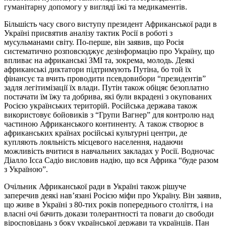
гуманітарну допомогу у вигляді їжі та медикаментів.
Більшість часу свого виступу президент Африканської ради в
Україні присвятив аналізу тактик Росії в роботі з
мусульманами світу. По-перше, він заявив, що Росія
систематично розповсюджує дезінформацію про Україну, що
впливає на африканські ЗМІ та, зокрема, молодь. Деякі
африканські диктатори підтримують Путіна, бо той їх
фінансує та вчить проводити псевдовибори “президентів”
задля легітимізації їх влади. Путін також обіцяє безоплатно
постачати їм їжу та добрива, які були вкрадені з окупованих
Росією українських територій. Російська держава також
використовує бойовиків з “Групи Вагнер” для контролю над
частиною Африканського континенту. А також створює в
африканських країнах російські культурні центри, де
купляють лояльність місцевого населення, надаючи
можливість вчитися в навчальних закладах у Росії. Водночас
Діалло Ісса Садіо висловив надію, що вся Африка “буде разом
з Україною”.
Очільник Африканської ради в Україні також рішуче
заперечив деякі нав’язані Росією міфи про Україну. Він заявив,
що живе в Україні з 80-тих років попереднього століття, і на
власні очі бачить докази толерантності та поваги до свободи
віросповідань з боку української держави та українців. Пан