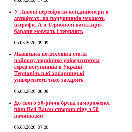
05.08.2026, 17:20
У Львові перевірили кондиціонери в
автобусах: на порушників чекають
штрафи. А в Тернополі пасажири-
барани мовчать і терплять
05.08.2026, 09:09
Львівська політехніка стала
найпопулярнішим університетом
серед вступників в Україні.
Тернопільські хабарницькі
університети тихо заздрять
05.08.2026, 08:08
До свого 50-річчя бренд замороженої
піци Red Baron створив піцу з 50
начинками
05.08.2026, 07:20