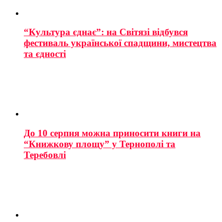
“Культура єднає”: на Світязі відбувся
фестиваль української спадщини, мистецтва
та єдності
До 10 серпня можна приносити книги на
“Книжкову площу” у Тернополі та
Теребовлі