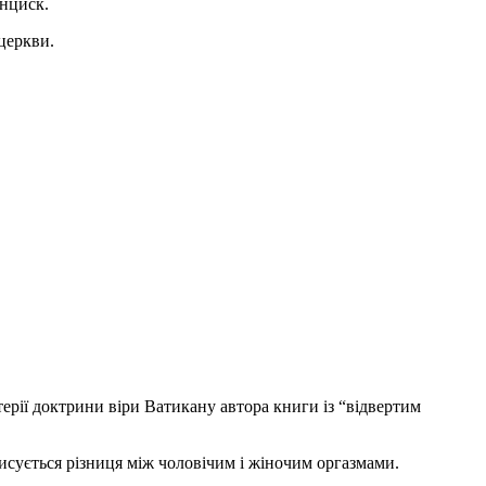
анциск.
 церкви.
ерії доктрини віри Ватикану автора книги із “відвертим
описується різниця між чоловічим і жіночим оргазмами.