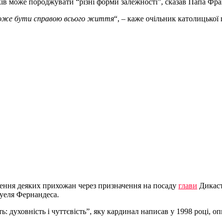
нків може породжувати “різні форми залежності”, сказав Папа Фр
 може бути справою всього життя
“, – каже очільник католицької
урення деяких прихожан через призначення на посаду
глави
Дикаст
уеля Фернандеса.
ь: духовність і чуттєвість”, яку кардинал написав у 1998 році, 