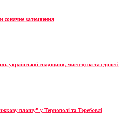
ти сонячне затемнення
аль української спадщини, мистецтва та єдності
ижкову площу” у Тернополі та Теребовлі