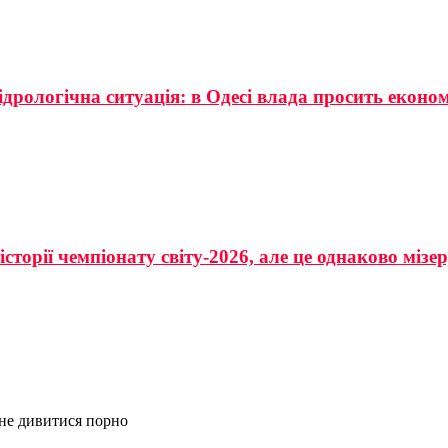
ідрологічна ситуація: в Одесі влада просить еконо
сторії чемпіонату світу-2026, але це однаково мізе
 не дивитися порно