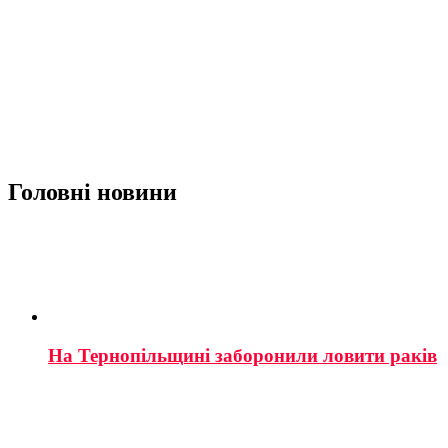
Головні новини
На Тернопільщині заборонили ловити раків