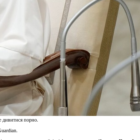
е дивитися порно.
uardian.