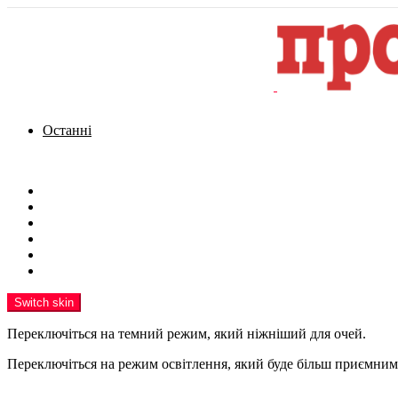
Останні
Menu
Новини
Політика
Кримінал
Фото
Надіслати новину
Реклама на сайті
Switch skin
Переключіться на темний режим, який ніжніший для очей.
Переключіться на режим освітлення, який буде більш приємним 
шукати