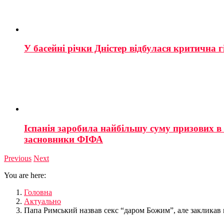
У басейні річки Дністер відбулася критична г
Іспанія заробила найбільшу суму призових в і
засновники ФІФА
Previous
Next
You are here:
Головна
Актуально
Папа Римський назвав секс “даром Божим”, але закликав