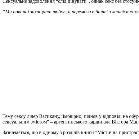
Сексуальне задоволення “слід цінувати”, однак секс без стосу
“Ми повинні захищати любов, а перемога в битві з хтивістю
Тему сексу лідер Ватикану, ймовірно, підняв у відповіді на об
сексуальним змістом” – аргентинського кардинала Віктора Ман
Зазначається, що в одному з розділів книги “Містична пристраст