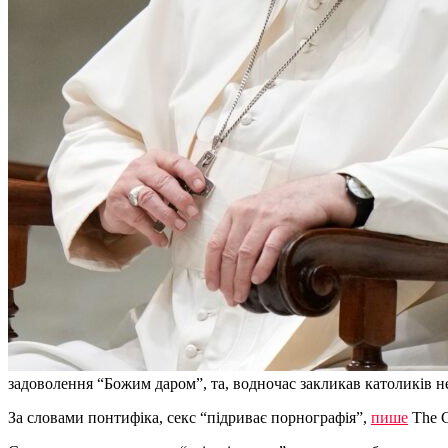
задоволення “Божим даром”, та, водночас закликав католиків н
За словами понтифіка, секс “підриває порнографія”,
пише
The G