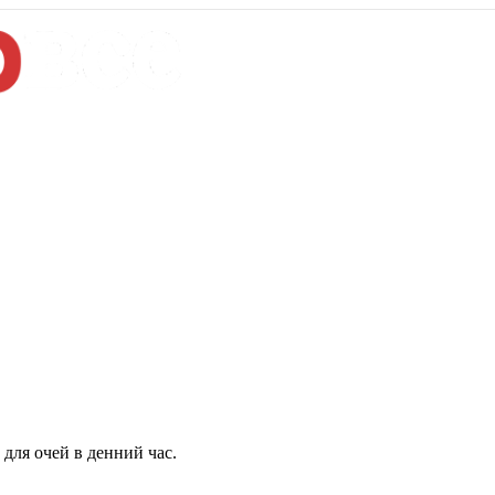
для очей в денний час.