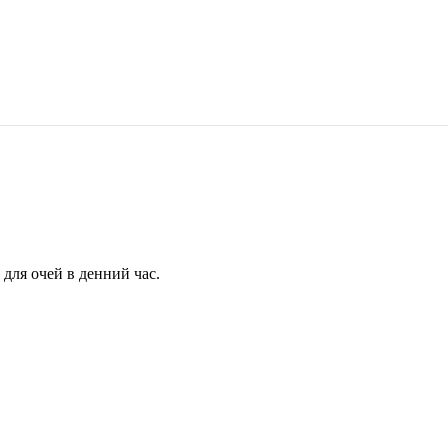
для очей в денний час.