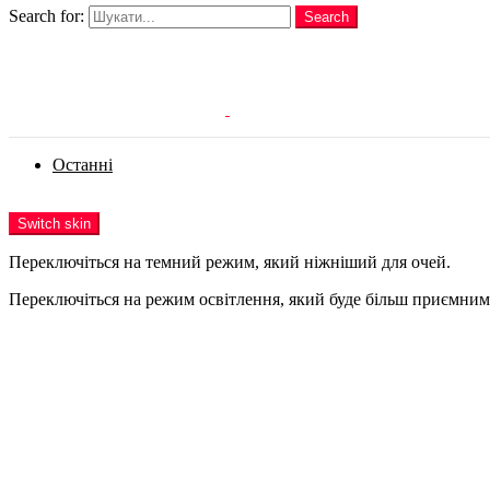
Search for:
Search
Login
Останні
Menu
Switch skin
Переключіться на темний режим, який ніжніший для очей.
Переключіться на режим освітлення, який буде більш приємним 
Login