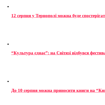
12 серпня у Тернополі можна буде спостеріга
“Культура єднає”: на Світязі відбувся фестив
До 10 серпня можна приносити книги на “Кн