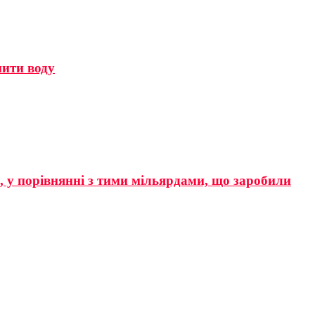
мити воду
р, у порівнянні з тими мільярдами, що заробили