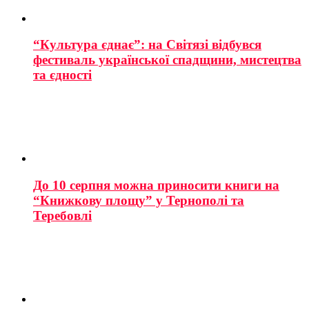
“Культура єднає”: на Світязі відбувся
фестиваль української спадщини, мистецтва
та єдності
До 10 серпня можна приносити книги на
“Книжкову площу” у Тернополі та
Теребовлі