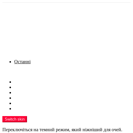
Останні
Menu
Новини
Політика
Кримінал
Фото
Надіслати новину
Реклама на сайті
Switch skin
Переключіться на темний режим, який ніжніший для очей.