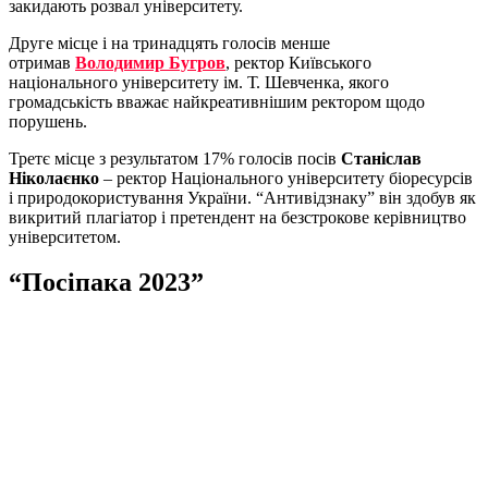
закидають розвал університету.
Друге місце і на тринадцять голосів менше
отримав
Володимир Бугров
, ректор Київського
національного університету ім. Т. Шевченка, якого
громадськість вважає найкреативнішим ректором щодо
порушень.
Третє місце з результатом 17% голосів посів
Станіслав
Ніколаєнко
– ректор Національного університету біоресурсів
і природокористування України. “Антивідзнаку” він здобув як
викритий плагіатор і претендент на безстрокове керівництво
університетом.
“Посіпака 2023”