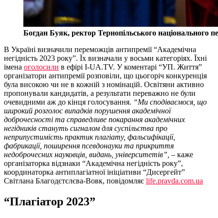
Богдан Буяк, ректор Тернопільського національного пе
В Україні визначили переможців антипремії “Академічна
негідність 2023 року”. Їх визначали у восьми категоріях. Їхні
імена
оголосили
в ефірі I-UA.TV. У коментарі “УП. Життя”
організатори антипремії розповіли, що цьогоріч конкуренція
була високою чи не в кожній з номінацій. Освітяни активно
пропонували кандидатів, а результати переважно не були
очевидними аж до кінця голосування.
“Ми сподіваємося, що
широкий розголос випадків порушення академічної
доброчесності та справедливе покарання академічних
негідників стануть сигналом для суспільства про
неприпустимість практик плагіату, фальсифікації,
фабрикації, поширення псевдонауки та прикриття
недоброчесних науковців, видань, університетів”,
– каже
організаторка відзнаки “Академічна негідність року”,
координаторка антиплагіатної ініціативи “Дисергейт”
Світлана Благодєтєлєва-Вовк, повідомляє
life.pravda.com.ua
“Плагіатор 2023”