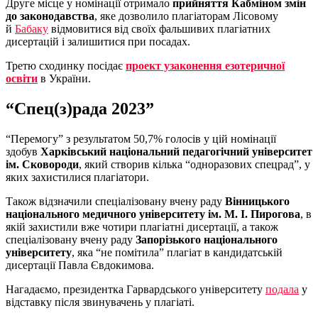
Друге місце у номінації отримало
прийняття Кабміном змін
до законодавства
, яке дозволило плагіаторам Лісовому
й
Бабаку
відмовитися від своїх фальшивих плагіатних
дисертацій і залишитися при посадах.
Третю сходинку посідає
проект узаконення езотеричної
освіти
в України.
“Спец(з)рада 2023”
“Перемогу” з результатом 50,7% голосів у цій номінації
здобув
Харківський національний педагогічний університет
ім. Сковороди
, який створив кілька “одноразових спецрад”, у
яких захистилися плагіатори.
Також відзначили спеціалізовану вчену раду
Вінницького
національного медичного університету ім. М. І. Пирогова
, в
якій захистили вже чотири плагіатні дисертації, а також
спеціалізовану вчену раду
Запорізького національного
університету
, яка “не помітила” плагіат в кандидатській
дисертації Павла Євдокимова.
Нагадаємо, президентка Гарвардського університету
подала
у
відставку після звинувачень у плагіаті.