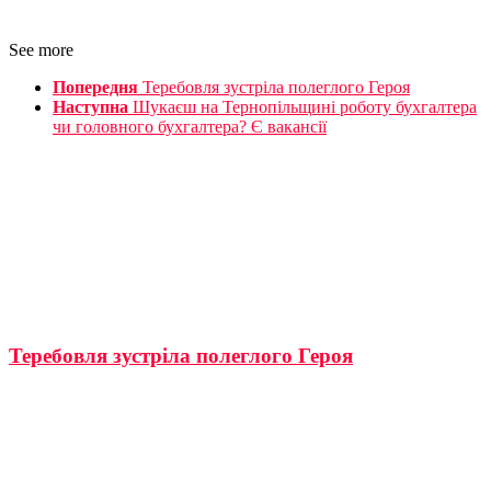
See more
Попередня
Теребовля зустріла полеглого Героя
Наступна
Шукаєш на Тернопільщині роботу бухгалтера
чи головного бухгалтера? Є вакансії
Теребовля зустріла полеглого Героя