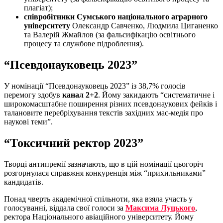
плагіат);
співробітники Сумського національного аграрного
університету
Олександр Савченко, Людмила Циганенко
та Валерій Жмайлов (за фальсифікацію освітнього
процесу та службове підроблення).
“Псевдонауковець 2023”
У номінації “Псевдонауковець 2023” із 38,7% голосів
перемогу здобув
канал 2+2
. Йому закидають “систематичне і
широкомасштабне поширення різних псевдонаукових фейків і
талановите перебріхування текстів західних мас-медія про
наукові теми”.
“Токсичний ректор 2023”
Творці антипремії зазначають, що в цій номінації цьогоріч
розгорнулася справжня конкуренція між “прихильниками”
кандидатів.
Понад чверть академічної спільноти, яка взяла участь у
голосуванні, віддала свої голоси за
Максима Луцького
,
ректора Національного авіаційного університету. Йому