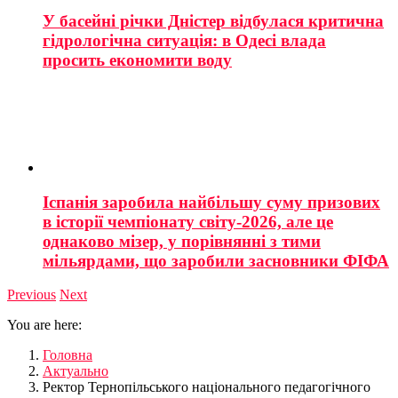
У басейні річки Дністер відбулася критична
гідрологічна ситуація: в Одесі влада
просить економити воду
Іспанія заробила найбільшу суму призових
в історії чемпіонату світу-2026, але це
однаково мізер, у порівнянні з тими
мільярдами, що заробили засновники ФІФА
Previous
Next
You are here:
Головна
Актуально
Ректор Тернопільського національного педагогічного