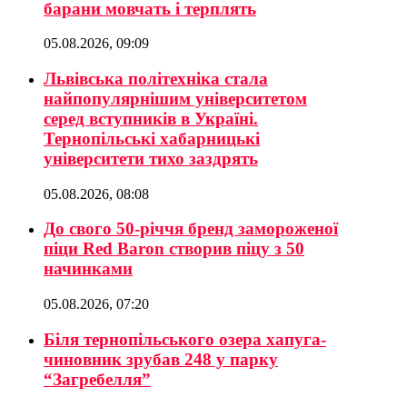
барани мовчать і терплять
05.08.2026, 09:09
Львівська політехніка стала
найпопулярнішим університетом
серед вступників в Україні.
Тернопільські хабарницькі
університети тихо заздрять
05.08.2026, 08:08
До свого 50-річчя бренд замороженої
піци Red Baron створив піцу з 50
начинками
05.08.2026, 07:20
Біля тернопільського озера хапуга-
чиновник зрубав 248 у парку
“Загребелля”