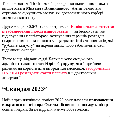
Так, головним “Посіпакою” цьогоріч визнали чиновника з
вищої освіти
Михайла Винницького
. Антипремію він
отримав за сукупність заслуг, які дозволили його кар’єрі
досягти свого піку.
Друге місце і 30,6% голосів отримало
Національне агентство
із забезпечення якості вищої освіти
– “за бюрократичне
підігрування плагіаторам, затягування термінів розглядів
скарг та створення теплого місця для освітніх чиновників, які
“рублять капусту” на акредитаціях, щоб забезпечити свої
підвищені оклади”.
Третє місце віддали судді Харківського окружного
адміністративного суду
Юрію Супруну
, який прийняв
рішення на користь плагіаторки Кагановської,
заборонивши
НАЗЯВО розглядати факти плагіату
в її докторській
дисертації
“Скандал 2023”
Найнеприйнятнішою подією 2023 року назвали
призначення
викритого плагіатора Оксена Лісового
на посаду міністра
освіти і науки. За це віддали майже 30% голосів.