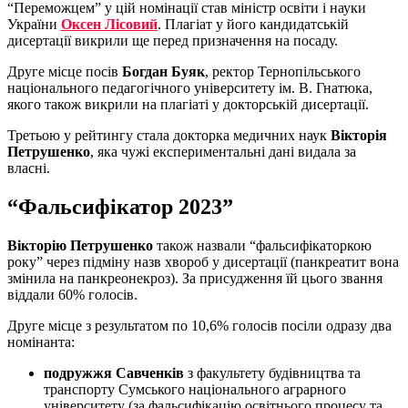
“Переможцем” у цій номінації став міністр освіти і науки
України
Оксен Лісовий
. Плагіат у його кандидатській
дисертації викрили ще перед призначення на посаду.
Друге місце посів
Богдан Буяк
, ректор Тернопільського
національного педагогічного університету ім. В. Гнатюка,
якого також викрили на плагіаті у докторській дисертації.
Третьою у рейтингу стала докторка медичних наук
Вікторія
Петрушенко
, яка чужі експериментальні дані видала за
власні.
“Фальсифікатор 2023”
Вікторію Петрушенко
також назвали “фальсифікаторкою
року” через підміну назв хвороб у дисертації (панкреатит вона
змінила на панкреонекроз). За присудження їй цього звання
віддали 60% голосів.
Друге місце з результатом по 10,6% голосів посіли одразу два
номінанта:
подружжя Савченків
з факультету будівництва та
транспорту Сумського національного аграрного
університету (за фальсифікацію освітнього процесу та