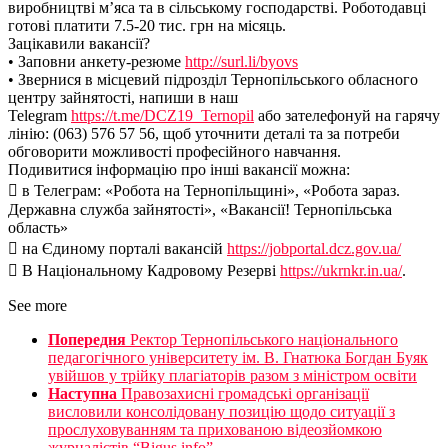
виробництві м’яса та в сільському господарстві. Роботодавці
готові платити 7.5-20 тис. грн на місяць.
Зацікавили вакансії?
• Заповни анкету-резюме
http://surl.li/byovs
• Звернися в місцевий підрозділ Тернопільського обласного
центру зайнятості, напиши в наш
Telegram
https://t.me/DCZ19_Ternopil
або зателефонуй на гарячу
лінію: (063) 576 57 56, щоб уточнити деталі та за потреби
обговорити можливості професійного навчання.
Подивитися інформацію про інші вакансії можна:
 в Телеграм: «Робота на Тернопільщині», «Робота зараз.
Державна служба зайнятості», «Вакансії! Тернопільська
область»
 на Єдиному порталі вакансій
https://jobportal.dcz.gov.ua/
 В Національному Кадровому Резерві
https://ukrnkr.in.ua/
.
See more
Попередня
Ректор Тернопільського національного
педагогічного університету ім. В. Гнатюка Богдан Буяк
увійшов у трійку плагіаторів разом з міністром освіти
Наступна
Правозахисні громадські організації
висловили консолідовану позицію щодо ситуації з
прослуховуванням та прихованою відеозйомкою
журналістів “Bigus info”