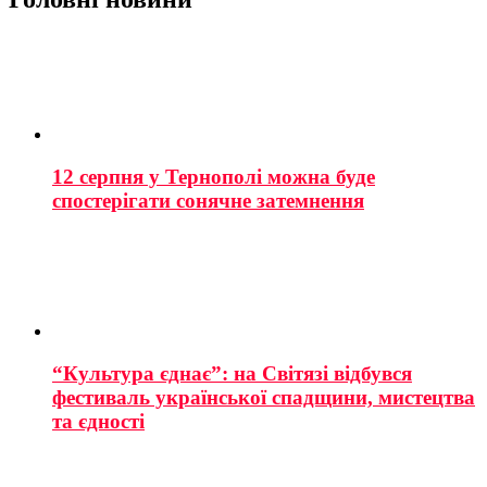
12 серпня у Тернополі можна буде
спостерігати сонячне затемнення
“Культура єднає”: на Світязі відбувся
фестиваль української спадщини, мистецтва
та єдності