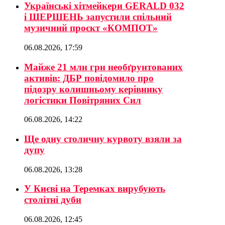
Українські хітмейкери GERALD 032
і ШЕРШЕНЬ запустили спільний
музичний проєкт «КОМПОТ»
06.08.2026, 17:59
Майже 21 млн грн необґрунтованих
активів: ДБР повідомило про
підозру колишньому керівнику
логістики Повітряних Сил
06.08.2026, 14:22
Ще одну столичну курвоту взяли за
дупу
06.08.2026, 13:28
У Києві на Теремках вирубують
столітні дуби
06.08.2026, 12:45