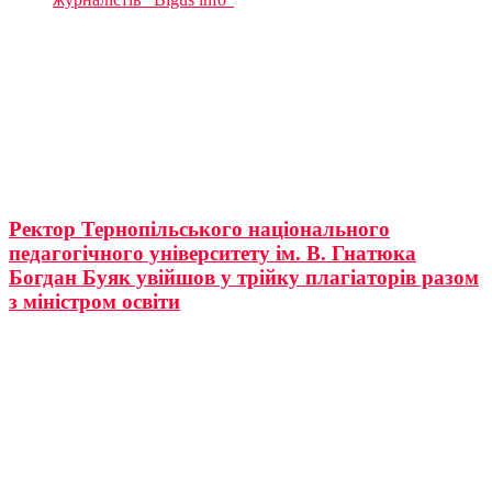
Ректор Тернопільського національного
педагогічного університету ім. В. Гнатюка
Богдан Буяк увійшов у трійку плагіаторів разом
з міністром освіти