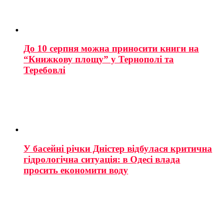
До 10 серпня можна приносити книги на
“Книжкову площу” у Тернополі та
Теребовлі
У басейні річки Дністер відбулася критична
гідрологічна ситуація: в Одесі влада
просить економити воду