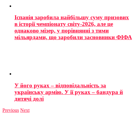
Іспанія заробила найбільшу суму призових
в історії чемпіонату світу-2026, але це
однаково мізер, у порівнянні з тими
мільярдами, що заробили засновники ФІФА
У його руках – відповідальність за
українську армію. У її руках – бандура й
дитячі долі
Previous
Next