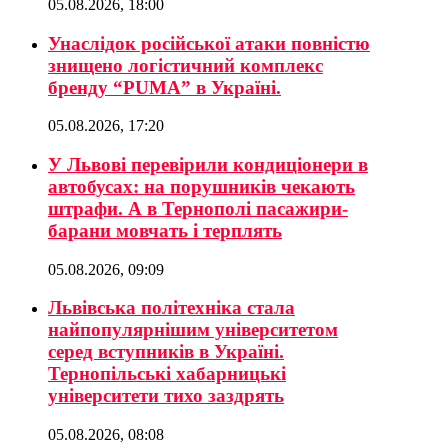
05.08.2026, 18:00
Унаслідок російської атаки повністю
знищено логістичний комплекс
бренду “PUMA” в Україні.
05.08.2026, 17:20
У Львові перевірили кондиціонери в
автобусах: на порушників чекають
штрафи. А в Тернополі пасажири-
барани мовчать і терплять
05.08.2026, 09:09
Львівська політехніка стала
найпопулярнішим університетом
серед вступників в Україні.
Тернопільські хабарницькі
університети тихо заздрять
05.08.2026, 08:08