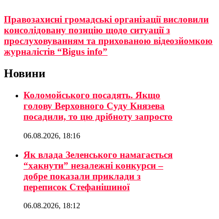
Правозахисні громадські організації висловили
консолідовану позицію щодо ситуації з
прослуховуванням та прихованою відеозйомкою
журналістів “Bigus info”
Новини
Коломойського посадять. Якщо
голову Верховного Суду Князева
посадили, то цю дрібноту запросто
06.08.2026, 18:16
Як влада Зеленського намагається
“хакнути” незалежні конкурси –
добре показали приклади з
переписок Стефанішиної
06.08.2026, 18:12