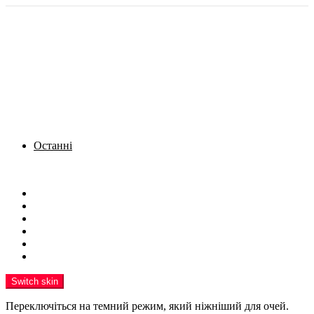
Останні
Menu
Новини
Політика
Кримінал
Фото
Надіслати новину
Реклама на сайті
Switch skin
Переключіться на темний режим, який ніжніший для очей.