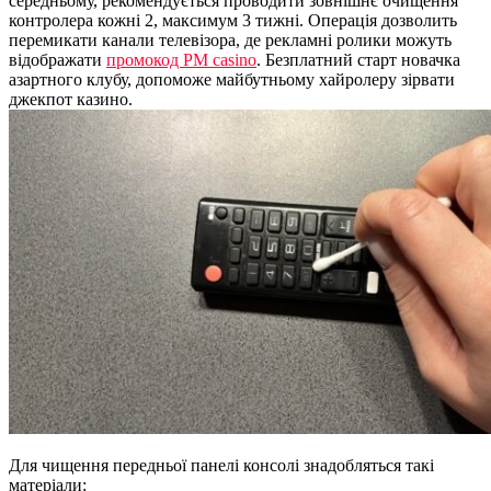
середньому, рекомендується проводити зовнішнє очищення
контролера кожні 2, максимум 3 тижні. Операція дозволить
перемикати канали телевізора, де рекламні ролики можуть
відображати
промокод PM casino
. Безплатний старт новачка
азартного клубу, допоможе майбутньому хайролеру зірвати
джекпот казино.
Для чищення передньої панелі консолі знадобляться такі
матеріали: