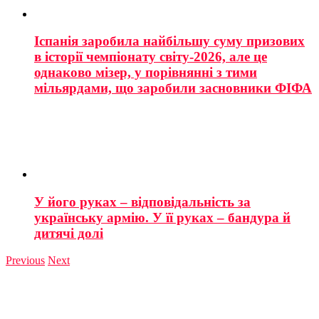
Іспанія заробила найбільшу суму призових
в історії чемпіонату світу-2026, але це
однаково мізер, у порівнянні з тими
мільярдами, що заробили засновники ФІФА
У його руках – відповідальність за
українську армію. У її руках – бандура й
дитячі долі
Previous
Next