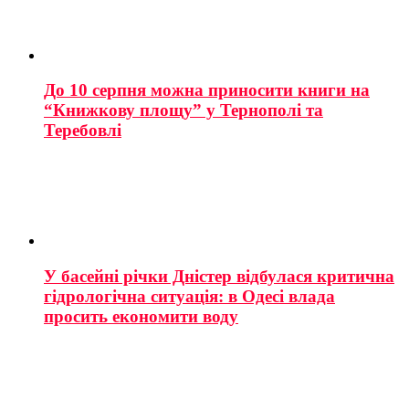
До 10 серпня можна приносити книги на
“Книжкову площу” у Тернополі та
Теребовлі
У басейні річки Дністер відбулася критична
гідрологічна ситуація: в Одесі влада
просить економити воду