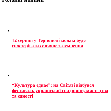
12 серпня у Тернополі можна буде
спостерігати сонячне затемнення
“Культура єднає”: на Світязі відбувся
фестиваль української спадщини, мистецтва
та єдності