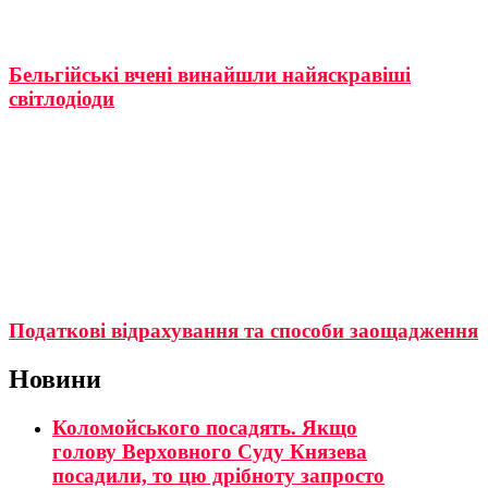
Бельгійські вчені винайшли найяскравіші
світлодіоди
Податкові відрахування та способи заощадження
Новини
Коломойського посадять. Якщо
голову Верховного Суду Князева
посадили, то цю дрібноту запросто