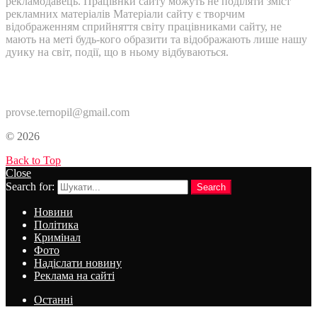
рекламодавець. Працівнки сайту можуть не поділяти зміст
рекламних матеріалів Матеріали сайту є творчим
відображенням сприйняття світу працівниками сайту, не
мають на меті будь-кого образити та відображають лише нашу
дуику на світ, події, що в ньому відбуваються.
Контакти:
provse.ternopil@gmail.com
© 2026
Back to Top
Close
Search for:
Search
Новини
Політика
Кримінал
Фото
Надіслати новину
Реклама на сайті
Останні