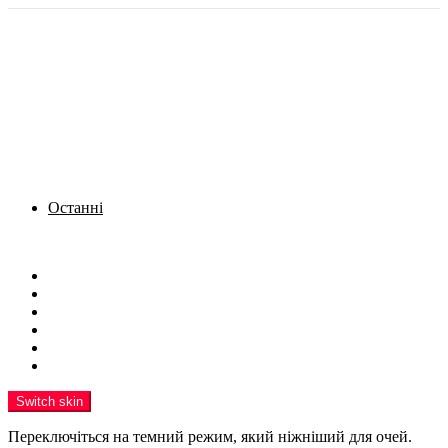
Останні
Menu
Новини
Політика
Кримінал
Фото
Надіслати новину
Реклама на сайті
Switch skin
Переключіться на темний режим, який ніжніший для очей.