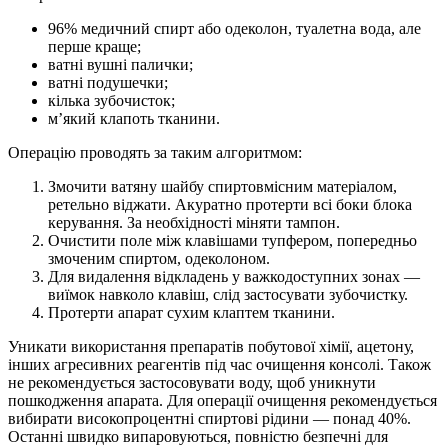
96% медичний спирт або одеколон, туалетна вода, але
перше краще;
ватні вушні палички;
ватні подушечки;
кілька зубочисток;
м’який клапоть тканини.
Операцію проводять за таким алгоритмом:
Змочити ватяну шайбу спиртовмісним матеріалом,
ретельно віджати. Акуратно протерти всі боки блока
керування. За необхідності міняти тампон.
Очистити поле між клавішами тупфером, попередньо
змоченим спиртом, одеколоном.
Для видалення відкладень у важкодоступних зонах —
виїмок навколо клавіш, слід застосувати зубочистку.
Протерти апарат сухим клаптем тканини.
Уникати використання препаратів побутової хімії, ацетону,
інших агресивних реагентів під час очищення консолі. Також
не рекомендується застосовувати воду, щоб уникнути
пошкодження апарата. Для операції очищення рекомендується
вибирати високопроцентні спиртові рідини — понад 40%.
Останні швидко випаровуються, повністю безпечні для