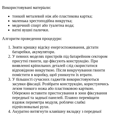
Використовувані матеріали:
тонкий металевий ніж або пластикова картка;
маленька хрестоподібна викрутка;
медичний спирт або туалетна вода;
ватні вушні палички.
Алгоритм проведення процедури:
Зняти кришку відсіку енергоспоживання, дістати
батарейки, акумулятори.
У певних моделях пристроїв під батарейним сектором
присутні гвинти, що фіксують конструкцію. При
виявленні кріпильних деталей слід скористатися
відповідною викруткою. Після викручування гвинти
помістити в коробку, щоб уникнути їх втрати.
У більшості сучасних гаджетів використовуються
засувки фіксації. Розібрати конструкцію, користуючись
лезом тонкого ножа або пластиковою карткою.
Обережно вставити пристосування в зони фіксування
передньої та задньої панелей. Плавно переміщати
вздовж периметра модуля, роблячи слабкі
підчіплювальні рухи.
Акуратно витягнути клавішну вкладку з передньої