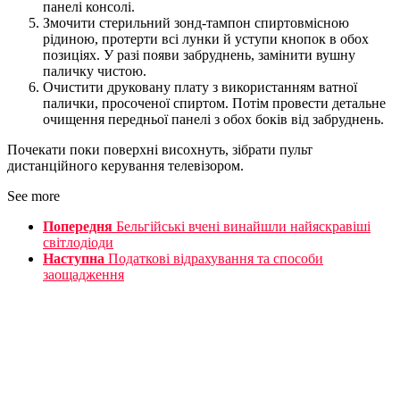
панелі консолі.
Змочити стерильний зонд-тампон спиртовмісною
рідиною, протерти всі лунки й уступи кнопок в обох
позиціях. У разі появи забруднень, замінити вушну
паличку чистою.
Очистити друковану плату з використанням ватної
палички, просоченої спиртом. Потім провести детальне
очищення передньої панелі з обох боків від забруднень.
Почекати поки поверхні висохнуть, зібрати пульт
дистанційного керування телевізором.
See more
Попередня
Бельгійські вчені винайшли найяскравіші
світлодіоди
Наступна
Податкові відрахування та способи
заощадження