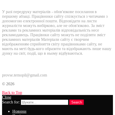
У разі передруку матеріалів - обов'язкове посилання в
першому абзаці. Працівники сайту спілкується з читачами з
допомогою електронної пошти. Відповідати на листи
журналісти можуть вибірково, але не обов'язково. За зміст
реклами та рекламних матеріалів відповідальність несе
рекламодавець. Працівнки сайту можуть не поділяти зміст
рекламних матеріалів Матеріали сайту є творчим
відображенням сприйняття світу працівниками сайту, не
мають на меті будь-кого образити та відображають лише нашу
дуику на світ, події, що в ньому відбуваються.
Контакти:
provse.ternopil@gmail.com
© 2026
Back to Top
Close
Search for:
Search
Новини