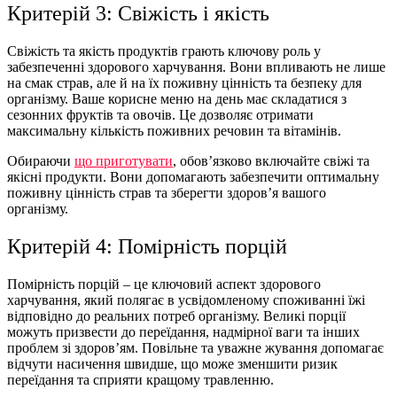
Критерій 3: Свіжість і якість
Свіжість та якість продуктів грають ключову роль у
забезпеченні здорового харчування. Вони впливають не лише
на смак страв, але й на їх поживну цінність та безпеку для
організму. Ваше
корисне меню на день
має складатися з
сезонних фруктів та овочів. Це дозволяє отримати
максимальну кількість поживних речовин та вітамінів.
Обираючи
що приготувати
, обов’язково включайте свіжі та
якісні продукти. Вони допомагають забезпечити оптимальну
поживну цінність страв та зберегти здоров’я вашого
організму.
Критерій 4: Помірність порцій
Помірність порцій – це ключовий аспект здорового
харчування, який полягає в усвідомленому споживанні
їжі
відповідно до реальних потреб організму. Великі порції
можуть призвести до переїдання, надмірної ваги та інших
проблем зі здоров’ям. Повільне та уважне жування допомагає
відчути насичення швидше, що може зменшити ризик
переїдання та сприяти кращому травленню.