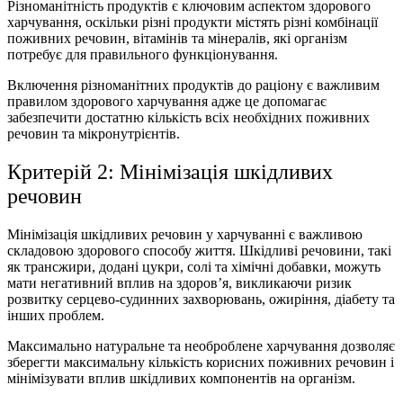
Різноманітність продуктів є ключовим аспектом здорового
харчування, оскільки різні продукти містять різні комбінації
поживних речовин, вітамінів та мінералів, які організм
потребує для правильного функціонування.
Включення різноманітних продуктів до раціону є
важливим
правилом здорового харчування
адже це допомаг
ає
забезпечити достатню кількість всіх необхідних поживних
речовин та мікронутрієнтів.
Критерій 2: Мінімізація шкідливих
речовин
Мінімізація шкідливих речовин у харчуванні є важливою
складовою здорового способу життя. Шкідливі речовини, такі
як трансжири, додані цукри, солі та хімічні добавки, можуть
мати негативний вплив на здоров’я, викликаючи ризик
розвитку серцево-судинних захворювань, ожиріння, діабету та
інших проблем.
Максимально натуральне та необроблене харчування дозволяє
зберегти максимальну кількість корисних поживних речовин і
мінімізувати вплив шкідливих компонентів на організм.