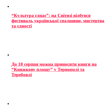
“Культура єднає”: на Світязі відбувся
фестиваль української спадщини, мистецтва
та єдності
До 10 серпня можна приносити книги на
“Книжкову площу” у Тернополі та
Теребовлі