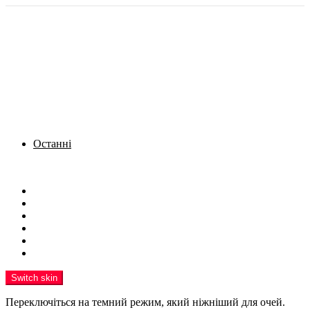
Останні
Menu
Новини
Політика
Кримінал
Фото
Надіслати новину
Реклама на сайті
Switch skin
Переключіться на темний режим, який ніжніший для очей.