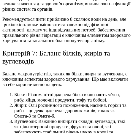
велике значення для здоров’я організму, впливаючи на функції
різних систем та органів.
Рекомендується пити приблизно 8 склянок води на день, але
ця кількість може змінюватися залежно від фізичної
активності, клімату та індивідуальних потреб. Забезпечення
правильного рівня гідратації є ключовим елементом здорового
харчування та загального благополуччя організму.
Критерій 7: Баланс білків, жирів та
вуглеводів
Баланс макронутрієнтів, таких як білки, жири та вуглеводи, є
ключовим аспектом здорового харчування. Що має включати
в себе
корисне меню на день
:
Білки: Різноманітні джерела білка включають м’ясо,
рибу, яйця, молочні продукти, тофу та бобові.
Жири: Олії рослинного походження, насіння, горіхи та
риба – це деякі джерела здорових жирів, таких як
Омега-3 та Омега-6.
Вуглеводи: Важливо вибирати складні вуглеводи, такі
як цільнозернові продукти, фрукти та овочі, які
забезпечують стабільний рівень цукру в крові та