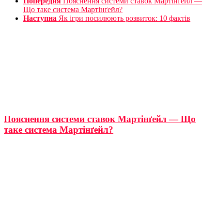
Попередня
Пояснення системи ставок Мартінґейл —
Що таке система Мартінґейл?
Наступна
Як ігри посилюють розвиток: 10 фактів
Пояснення системи ставок Мартінґейл — Що
таке система Мартінґейл?