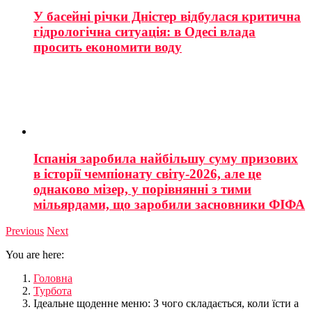
У басейні річки Дністер відбулася критична
гідрологічна ситуація: в Одесі влада
просить економити воду
Іспанія заробила найбільшу суму призових
в історії чемпіонату світу-2026, але це
однаково мізер, у порівнянні з тими
мільярдами, що заробили засновники ФІФА
Previous
Next
You are here:
Головна
Турбота
Ідеальне щоденне меню: З чого складається, коли їсти а