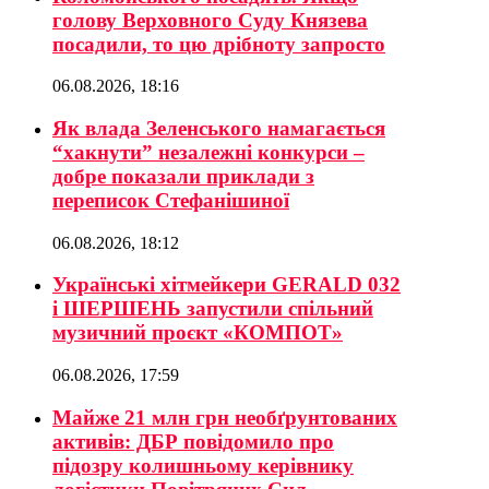
голову Верховного Суду Князева
посадили, то цю дрібноту запросто
06.08.2026, 18:16
Як влада Зеленського намагається
“хакнути” незалежні конкурси –
добре показали приклади з
переписок Стефанішиної
06.08.2026, 18:12
Українські хітмейкери GERALD 032
і ШЕРШЕНЬ запустили спільний
музичний проєкт «КОМПОТ»
06.08.2026, 17:59
Майже 21 млн грн необґрунтованих
активів: ДБР повідомило про
підозру колишньому керівнику