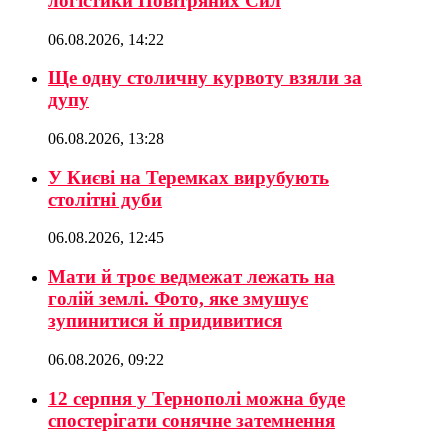
логістики Повітряних Сил
06.08.2026, 14:22
Ще одну столичну курвоту взяли за
дупу
06.08.2026, 13:28
У Києві на Теремках вирубують
столітні дуби
06.08.2026, 12:45
Мати й троє ведмежат лежать на
голій землі. Фото, яке змушує
зупинитися й придивитися
06.08.2026, 09:22
12 серпня у Тернополі можна буде
спостерігати сонячне затемнення