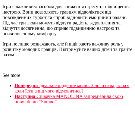
Ігри є важливим засобом для зниження стресу та підвищення
настрою. Вони дозволяють гравцям відволіктися від
повсякденних турбот та спроб відновити емоційний баланс.
Під час гри люди можуть відчути радість, задоволення та
відчуття досягнення, що сприяє підвищенню настрою та
психологічному комфорту.
Ігри не лише розважають, але й відіграють важливу роль у
розвитку молодих гравців. Підтримуйте ваших дітей та грайте
разом!
See more
Попередня
Ідеальне щоденне меню: З чого складається,
коли їсти а від чого відмовитись?
Наступна
Співачка MANOLINA запрем’єрила свою
нову пісню “Sumno”