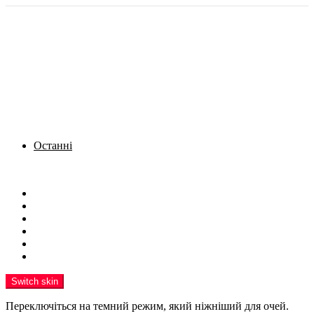
Останні
Menu
Новини
Політика
Кримінал
Фото
Надіслати новину
Реклама на сайті
Switch skin
Переключіться на темний режим, який ніжніший для очей.