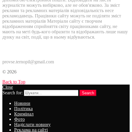
журналісти можуть вибірково, але не обов'язково. За зміст
реклами та рекламних матеріалів відповідальність несе
рекламодавець. Працівнки сайту можуть не поділяти зміст
рекламних матеріалів Матеріали сайту є творчим
відображенням сприйняття світу працівниками сайту, не
мають на меті будь-кого образити та відображають лише нашу
дуику на світ, події, що в ньому відбуваються.
Контакти:
provse.ternopil@gmail.com
© 2026
Back to Top
Close
Search for:
Search
Новини
Політика
Кримінал
Фото
Надіслати новину
Реклама на сайті