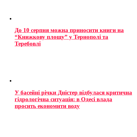
До 10 серпня можна приносити книги на
“Книжкову площу” у Тернополі та
Теребовлі
У басейні річки Дністер відбулася критична
гідрологічна ситуація: в Одесі влада
просить економити воду