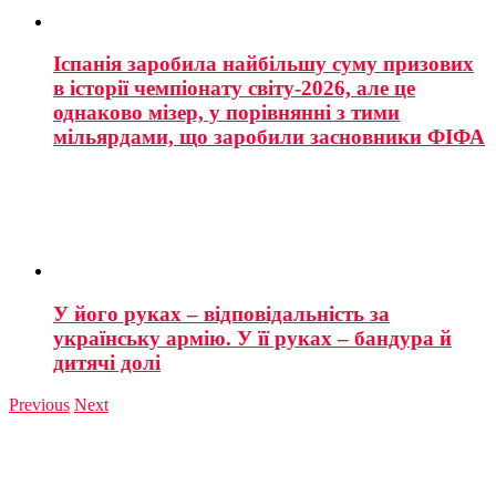
Іспанія заробила найбільшу суму призових
в історії чемпіонату світу-2026, але це
однаково мізер, у порівнянні з тими
мільярдами, що заробили засновники ФІФА
У його руках – відповідальність за
українську армію. У її руках – бандура й
дитячі долі
Previous
Next