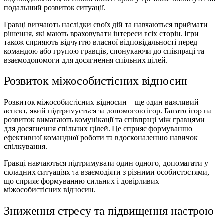
подальший
розвиток
ситуації.
Гравці вивчають наслідки своїх дій та навчаються приймати
рішення, які мають враховувати інтереси всіх сторін. Ігри
також сприяють відчуттю власної відповідальності перед
командою або групою гравців, спонукаючи до співпраці та
взаємодопомоги для досягнення спільних цілей.
Розвиток міжособистісних відносин
Розвиток міжособистісних відносин – ще один важливий
аспект, який підтримується за допомогою ігор. Багато
ігор на
розвиток
вимагають комунікації та співпраці між гравцями
для досягнення спільних цілей. Це сприяє формуванню
ефективної командної роботи та вдосконаленню навичок
спілкування.
Гравці навчаються підтримувати один одного, допомагати у
складних ситуаціях та взаємодіяти з різними особистостями,
що сприяє формуванню сильних і довірливих
міжособистісних відносин.
Зниження стресу та підвищення настрою