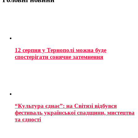
12 серпня у Тернополі можна буде
спостерігати сонячне затемнення
“Культура єднає”: на Світязі відбувся
фестиваль української спадщини, мистецтва
та єдності