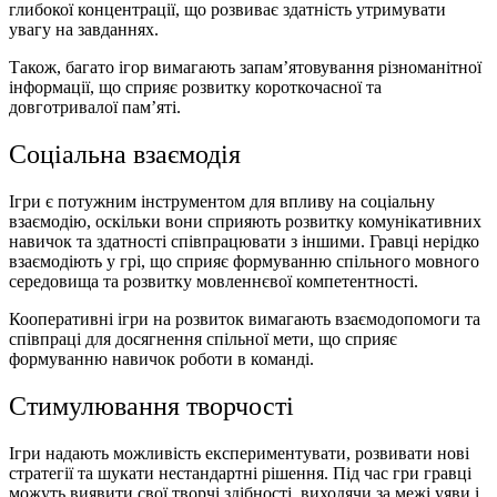
глибокої концентрації, що розвиває здатність утримувати
увагу на завданнях.
Також, багато ігор вимагають запам’ятовування різноманітної
інформації, що сприяє розвитку короткочасної та
довготривалої пам’яті.
Соціальна взаємодія
Ігри є потужним інструментом для впливу на соціальну
взаємодію, оскільки вони сприяють розвитку комунікативних
навичок та здатності співпрацювати з іншими. Гравці нерідко
взаємодіють у грі, що сприяє формуванню спільного мовного
середовища та розвитку мовленнєвої компетентності.
Кооперативні
ігри на розвиток
вимагають взаємодопомоги та
співпраці для досягнення спільної мети, що сприяє
формуванню навичок роботи в команді.
Стимулювання творчості
Ігри надають можливість експериментувати, розвивати нові
стратегії та шукати нестандартні рішення. Під час гри гравці
можуть виявити свої творчі здібності, виходячи за межі уяви і