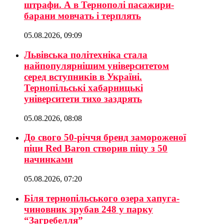
штрафи. А в Тернополі пасажири-
барани мовчать і терплять
05.08.2026, 09:09
Львівська політехніка стала
найпопулярнішим університетом
серед вступників в Україні.
Тернопільські хабарницькі
університети тихо заздрять
05.08.2026, 08:08
До свого 50-річчя бренд замороженої
піци Red Baron створив піцу з 50
начинками
05.08.2026, 07:20
Біля тернопільського озера хапуга-
чиновник зрубав 248 у парку
“Загребелля”