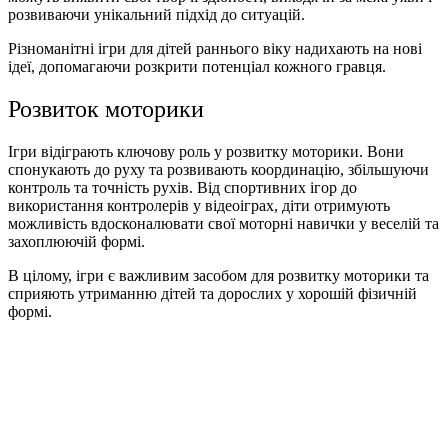
розвиваючи унікальний підхід до ситуацій.
Різноманітні
ігри для дітей раннього віку
надихають на нові
ідеї, допомагаючи розкрити потенціал кожного гравця.
Розвиток моторики
Ігри відіграють ключову роль у
розвитку
моторики. Вони
спонукають до руху та розвивають координацію, збільшуючи
контроль та точність рухів. Від спортивних ігор до
використання контролерів у відеоіграх,
діти
отримують
можливість вдосконалювати свої моторні навички у веселій та
захоплюючій формі.
В цілому, ігри є важливим засобом для розвитку моторики та
сприяють утриманню дітей та дорослих у хорошій фізичній
формі.