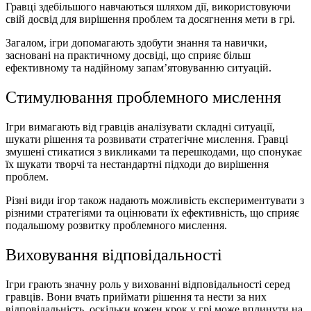
Гравці здебільшого навчаються шляхом дії, використовуючи
свій досвід для вирішення проблем та досягнення мети в грі.
Загалом, ігри допомагають здобути знання та навички,
засновані на практичному досвіді, що сприяє більш
ефективному та надійному запам’ятовуванню ситуацій.
Стимулювання проблемного мислення
Ігри вимагають від гравців аналізувати складні ситуації,
шукати рішення та розвивати стратегічне мислення. Гравці
змушені стикатися з викликами та перешкодами, що спонукає
їх шукати творчі та нестандартні підходи до вирішення
проблем.
Різні
види ігор
також надають можливість експериментувати з
різними стратегіями та оцінювати їх ефективність, що сприяє
подальшому розвитку проблемного мислення.
Виховування відповідальності
Ігри грають значну роль у вихованні відповідальності серед
гравців. Вони вчать приймати рішення та нести за них
відповідальність, оскільки кожен крок у грі може вплинути на