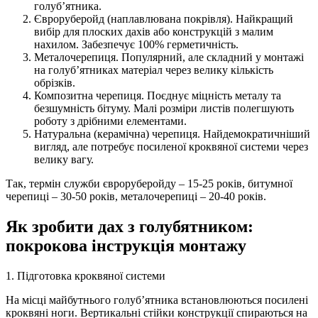
голуб’ятника.
Євроруберойд (наплавлювана покрівля). Найкращий
вибір для плоских дахів або конструкцій з малим
нахилом. Забезпечує 100% герметичність.
Металочерепиця. Популярний, але складний у монтажі
на голуб’ятниках матеріал через велику кількість
обрізків.
Композитна черепиця. Поєднує міцність металу та
безшумність бітуму. Малі розміри листів полегшують
роботу з дрібними елементами.
Натуральна (керамічна) черепиця. Найдемократичніший
вигляд, але потребує посиленої кроквяної системи через
велику вагу.
Так, термін служби євроруберойду – 15-25 років, битумної
черепиці – 30-50 років, металочерепиці – 20-40 років.
Як зробити дах з голубятником:
покрокова інструкція монтажу
1. Підготовка кроквяної системи
На місці майбутнього голуб’ятника встановлюються посилені
кроквяні ноги. Вертикальні стійки конструкції спираються на