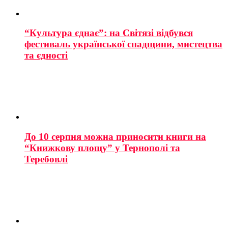
“Культура єднає”: на Світязі відбувся
фестиваль української спадщини, мистецтва
та єдності
До 10 серпня можна приносити книги на
“Книжкову площу” у Тернополі та
Теребовлі