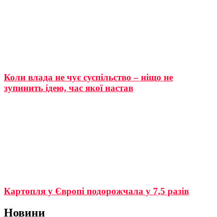
Коли влада не чує суспільство – ніщо не
зупинить ідею, час якої настав
Картопля у Європі подорожчала у 7,5 разів
Новини