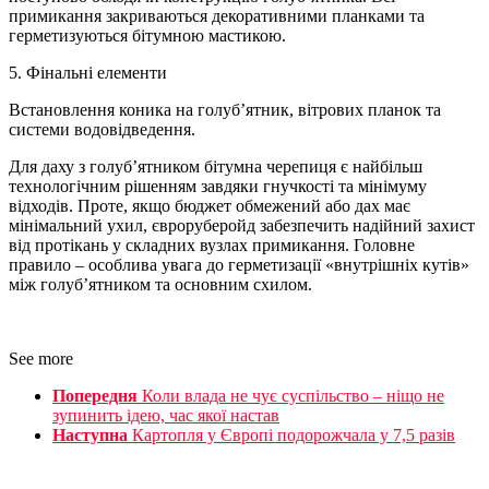
примикання закриваються декоративними планками та
герметизуються бітумною мастикою.
5. Фінальні елементи
Встановлення коника на голуб’ятник, вітрових планок та
системи водовідведення.
Для даху з голуб’ятником бітумна черепиця є найбільш
технологічним рішенням завдяки гнучкості та мінімуму
відходів. Проте, якщо бюджет обмежений або дах має
мінімальний ухил, євроруберойд забезпечить надійний захист
від протікань у складних вузлах примикання. Головне
правило – особлива увага до герметизації «внутрішніх кутів»
між голуб’ятником та основним схилом.
See more
Попередня
Коли влада не чує суспільство – ніщо не
зупинить ідею, час якої настав
Наступна
Картопля у Європі подорожчала у 7,5 разів