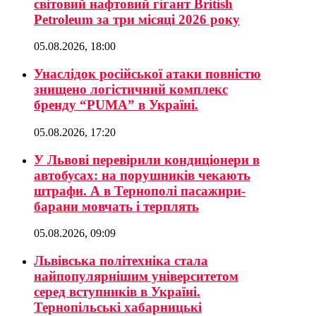
світовий нафтовий гігант British
Petroleum за три місяці 2026 року
05.08.2026, 18:00
Унаслідок російської атаки повністю
знищено логістичний комплекс
бренду “PUMA” в Україні.
05.08.2026, 17:20
У Львові перевірили кондиціонери в
автобусах: на порушників чекають
штрафи. А в Тернополі пасажири-
барани мовчать і терплять
05.08.2026, 09:09
Львівська політехніка стала
найпопулярнішим університетом
серед вступників в Україні.
Тернопільські хабарницькі