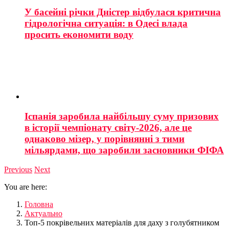
У басейні річки Дністер відбулася критична
гідрологічна ситуація: в Одесі влада
просить економити воду
Іспанія заробила найбільшу суму призових
в історії чемпіонату світу-2026, але це
однаково мізер, у порівнянні з тими
мільярдами, що заробили засновники ФІФА
Previous
Next
You are here:
Головна
Актуально
Топ-5 покрівельних матеріалів для даху з голубятником