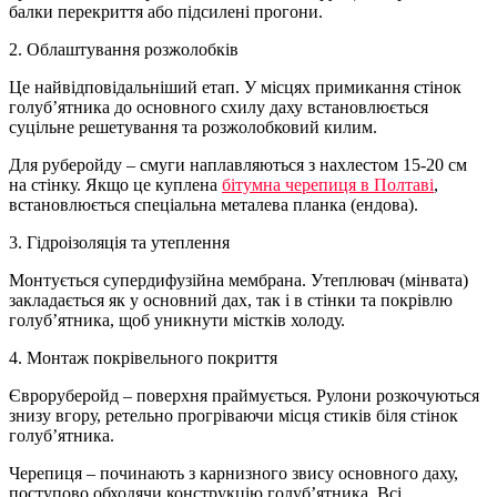
балки перекриття або підсилені прогони.
2. Облаштування розжолобків
Це найвідповідальніший етап. У місцях примикання стінок
голуб’ятника до основного схилу даху встановлюється
суцільне решетування та розжолобковий килим.
Для руберойду – смуги наплавляються з нахлестом 15-20 см
на стінку. Якщо це куплена
бітумна черепиця в Полтаві
,
встановлюється спеціальна металева планка (ендова).
3. Гідроізоляція та утеплення
Монтується супердифузійна мембрана. Утеплювач (мінвата)
закладається як у основний дах, так і в стінки та покрівлю
голуб’ятника, щоб уникнути містків холоду.
4. Монтаж покрівельного покриття
Євроруберойд – поверхня праймується. Рулони розкочуються
знизу вгору, ретельно прогріваючи місця стиків біля стінок
голуб’ятника.
Черепиця – починають з карнизного звису основного даху,
поступово обходячи конструкцію голуб’ятника. Всі