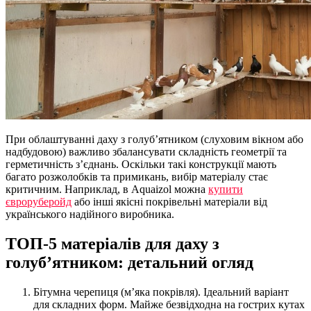
При облаштуванні даху з голуб’ятником (слуховим вікном або
надбудовою) важливо збалансувати складність геометрії та
герметичність з’єднань. Оскільки такі конструкції мають
багато розжолобків та примикань, вибір матеріалу стає
критичним. Наприклад, в Aquaizol можна
купити
євроруберойд
або інші якісні покрівельні матеріали від
українського надійного виробника.
ТОП-5 матеріалів для даху з
голуб’ятником: детальний огляд
Бітумна черепиця (м’яка покрівля). Ідеальний варіант
для складних форм. Майже безвідходна на гострих кутах