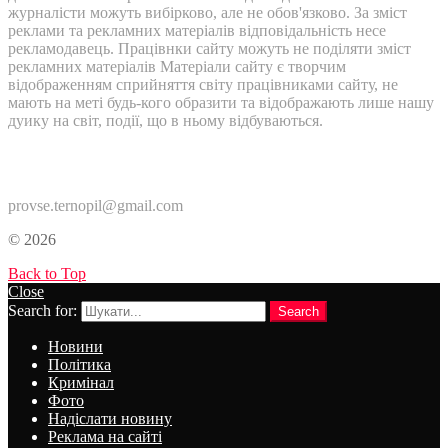
журналісти можуть вибірково, але не обов'язково. За зміст
реклами та рекламних матеріалів відповідальність несе
рекламодавець. Працівнки сайту можуть не поділяти зміст
рекламних матеріалів Матеріали сайту є творчим
відображенням сприйняття світу працівниками сайту, не
мають на меті будь-кого образити та відображають лише нашу
дуику на світ, події, що в ньому відбуваються.
Контакти:
provse.ternopil@gmail.com
© 2026
Back to Top
Close
Search for:
Search
Новини
Політика
Кримінал
Фото
Надіслати новину
Реклама на сайті