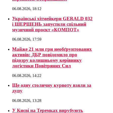
06.08.2026, 18:12
Українські хітмейкери GERALD 032
і ШЕРШЕНЬ запустили спільний
музичний проєкт «КОМПОТ»
06.08.2026, 17:59
Майже 21 млн грн необґрунтованих
активів: ДБР повідомило про
підозру колишньому керівнику
логістики Повітряних Сил
06.08.2026, 14:22
Ще одну столичну курвоту взяли за
дупу
06.08.2026, 13:28
У Києві на Теремках вирубують