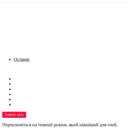
Останні
Menu
Новини
Політика
Кримінал
Фото
Надіслати новину
Реклама на сайті
Switch skin
Переключіться на темний режим, який ніжніший для очей.