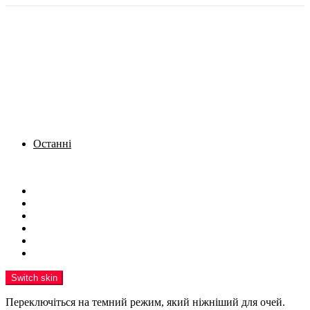
Останні
Menu
Новини
Політика
Кримінал
Фото
Надіслати новину
Реклама на сайті
Switch skin
Переключіться на темний режим, який ніжніший для очей.