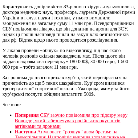
Користуючись довірливістю 83-річного хірурга-пульмонолога,
доктора медичних наук, професора, лауреата Державної премії
України в галузі науки і техніки, у нього виманили
заощадження на загальну суму 11 млн грн. Псевдопрацівники
СБУ повідомили лікарю, що він донатив на дрони для ЗСУ,
однак ці гроші насправді пішли на закупівлю безпілотників
для рф. Відтак щодо нього проводиться розслідування.
У лікаря провели «обшук» по відеозв’язку, під час якого
чоловік розповів скільки заощаджень має. Після цього він
віддав шахраям «на перевірку» 180 000$, 30 000 євро, 1 600
000 грн – тобто загалом 11 млн грн.
За грошима до нього приїхав кур’єр, який перевіряється на
причетність до ще 5 таких шахрайств. Кур’єром виявився
тренер дитячої спортивної школи з Ужгорода, якому за його
кур’єрські послуги обіцяли заплатити 500$.
See more
Попередня
СБУ заочно повідомила про підозру меру
Вологди, який забезпечував російських окупантів
автівками та дронами
Наступна
Анулювати “розшук” двом братам: на
Тернопільщині Нацполіція викрила зловмисника на