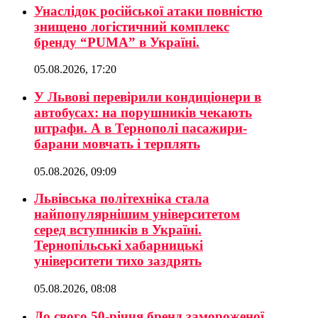
Унаслідок російської атаки повністю
знищено логістичний комплекс
бренду “PUMA” в Україні.
05.08.2026, 17:20
У Львові перевірили кондиціонери в
автобусах: на порушників чекають
штрафи. А в Тернополі пасажири-
барани мовчать і терплять
05.08.2026, 09:09
Львівська політехніка стала
найпопулярнішим університетом
серед вступників в Україні.
Тернопільські хабарницькі
університети тихо заздрять
05.08.2026, 08:08
До свого 50-річчя бренд замороженої