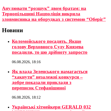
Анулювати “розшук” двом братам: на
Тернопільщині Нацполіція викрила
зловмисника на оборудках з системою “Оберіг”
Новини
Коломойського посадять. Якщо
голову Верховного Суду Князева
посадили, то цю дрібноту запросто
06.08.2026, 18:16
Як влада Зеленського намагається
“хакнути” незалежні конкурси –
добре показали приклади з
переписок Стефанішиної
06.08.2026, 18:12
Українські хітмейкери GERALD 032