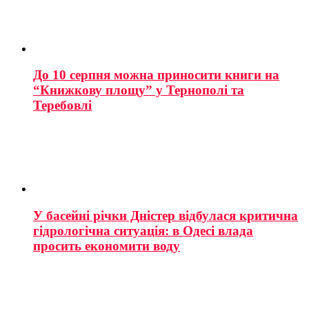
До 10 серпня можна приносити книги на
“Книжкову площу” у Тернополі та
Теребовлі
У басейні річки Дністер відбулася критична
гідрологічна ситуація: в Одесі влада
просить економити воду