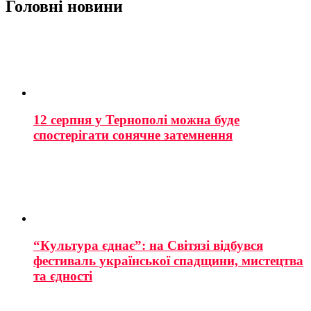
Головні новини
12 серпня у Тернополі можна буде
спостерігати сонячне затемнення
“Культура єднає”: на Світязі відбувся
фестиваль української спадщини, мистецтва
та єдності