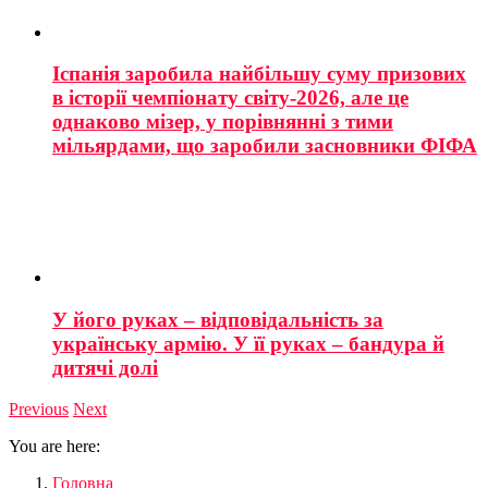
Іспанія заробила найбільшу суму призових
в історії чемпіонату світу-2026, але це
однаково мізер, у порівнянні з тими
мільярдами, що заробили засновники ФІФА
У його руках – відповідальність за
українську армію. У її руках – бандура й
дитячі долі
Previous
Next
You are here:
Головна