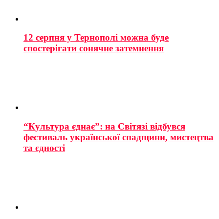
12 серпня у Тернополі можна буде
спостерігати сонячне затемнення
“Культура єднає”: на Світязі відбувся
фестиваль української спадщини, мистецтва
та єдності