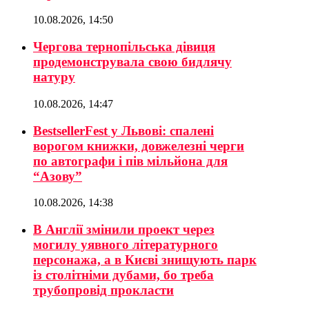
10.08.2026, 14:50
Чергова тернопільська дівиця
продемонструвала свою бидлячу
натуру
10.08.2026, 14:47
BestsellerFest у Львові: спалені
ворогом книжки, довжелезні черги
по автографи і пів мільйона для
“Азову”
10.08.2026, 14:38
В Англії змінили проект через
могилу уявного літературного
персонажа, а в Києві знищують парк
із столітніми дубами, бо треба
трубопровід прокласти