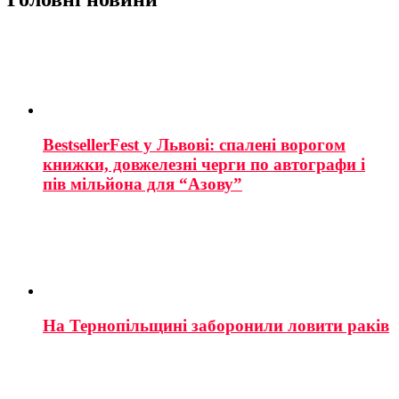
BestsellerFest у Львові: спалені ворогом
книжки, довжелезні черги по автографи і
пів мільйона для “Азову”
На Тернопільщині заборонили ловити раків