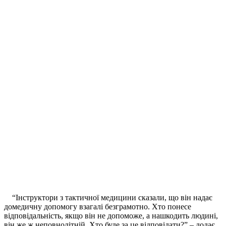
“Інструктори з тактичної медицини сказали, що він надає
домедичну допомогу взагалі безграмотно. Хто понесе
відповідальність, якщо він не допоможе, а нашкодить людині,
він же ж неповнолітній. Хто буде за це відповідати?” – додає