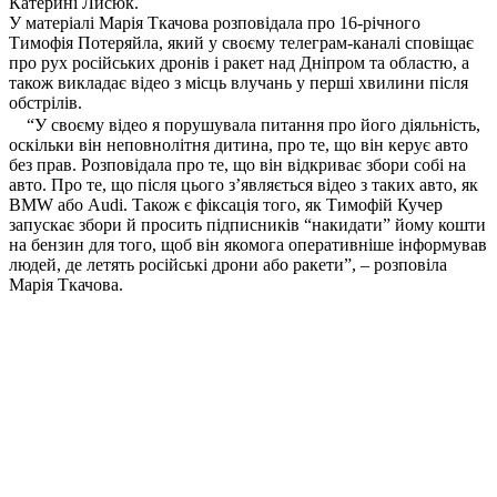
Катерині Лисюк.
У матеріалі Марія Ткачова розповідала про 16-річного
Тимофія Потеряйла, який у своєму телеграм-каналі сповіщає
про рух російських дронів і ракет над Дніпром та областю, а
також викладає відео з місць влучань у перші хвилини після
обстрілів.
“У своєму відео я порушувала питання про його діяльність,
оскільки він неповнолітня дитина, про те, що він керує авто
без прав. Розповідала про те, що він відкриває збори собі на
авто. Про те, що після цього з’являється відео з таких авто, як
BMW або Audi. Також є фіксація того, як Тимофій Кучер
запускає збори й просить підписників “накидати” йому кошти
на бензин для того, щоб він якомога оперативніше інформував
людей, де летять російські дрони або ракети”, – розповіла
Марія Ткачова.