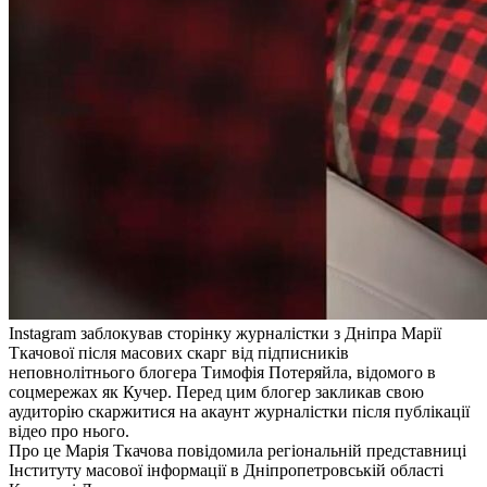
Instagram заблокував сторінку журналістки з Дніпра Марії
Ткачової після масових скарг від підписників
неповнолітнього блогера Тимофія Потеряйла, відомого в
соцмережах як Кучер. Перед цим блогер закликав свою
аудиторію скаржитися на акаунт журналістки після публікації
відео про нього.
Про це Марія Ткачова повідомила регіональній представниці
Інституту масової інформації в Дніпропетровській області