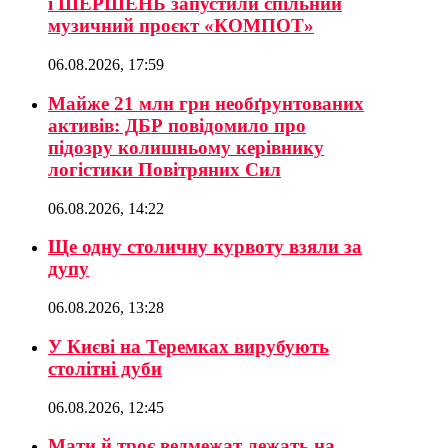
і ШЕРШЕНЬ запустили спільний
музичний проєкт «КОМПОТ»
06.08.2026, 17:59
Майже 21 млн грн необґрунтованих
активів: ДБР повідомило про
підозру колишньому керівнику
логістики Повітряних Сил
06.08.2026, 14:22
Ще одну столичну курвоту взяли за
дупу
06.08.2026, 13:28
У Києві на Теремках вирубують
столітні дуби
06.08.2026, 12:45
Мати й троє ведмежат лежать на