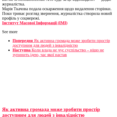
журналістка.
Марія Ткачова подала оскарження щодо видалення сторінки.
Поки триває розгляд звернення, журналістка створила новий
профіль у соцмережі.
Інститут Масової Інформації (ІМІ)
See more
Попередня
Як активна громада може зробити простір
доступним для людей з інвалідністю
Наступна
Коли влада не чує суспільство – ніщо не
зупинить ідею, час якої настав
Як активна громада може зробити простір
доступним для людей з інвалідністю