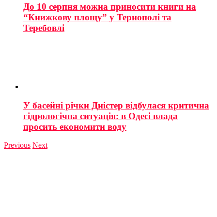
До 10 серпня можна приносити книги на
“Книжкову площу” у Тернополі та
Теребовлі
У басейні річки Дністер відбулася критична
гідрологічна ситуація: в Одесі влада
просить економити воду
Previous
Next