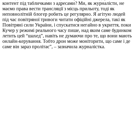
контент під табличками з адресами? Ми, як журналісти, не
маємо права вести трансляції з місць прильоту, тоді як
неповнолітній блогер робить це регулярно. Я агітую людей
під час повітряної тривоги читати офіційні джерела, такі як
Повітряні сили України, і спускатися негайно в укриття, поки
Кучер у режимі реального часу пише, над яким саме будинком
летить цей “шахед”, навіть не думаючи про те, що вони мають
онлайн-керування. Тобто дрон може моніторити, що саме і де
саме він зараз пролітає”, – зазначила журналістка.