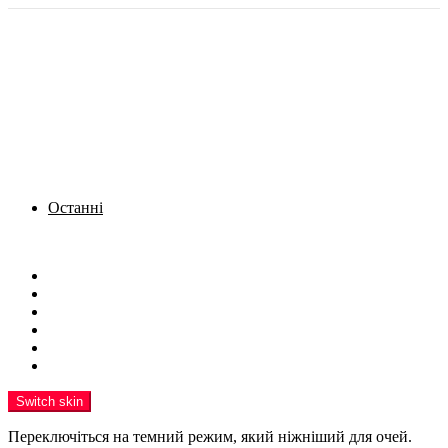
Останні
Menu
Новини
Політика
Кримінал
Фото
Надіслати новину
Реклама на сайті
Switch skin
Переключіться на темний режим, який ніжніший для очей.