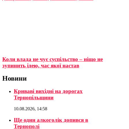
Коли влада не чує суспільство – ніщо не
зупинить ідею, час якої настав
Новини
Криваві вихідні на дорогах
Тернопільщини
10.08.2026, 14:58
Ще один алкоголік допився в
Тернополі