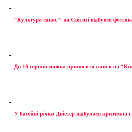
“Культура єднає”: на Світязі відбувся фестив
До 10 серпня можна приносити книги на “Кн
У басейні річки Дністер відбулася критична г