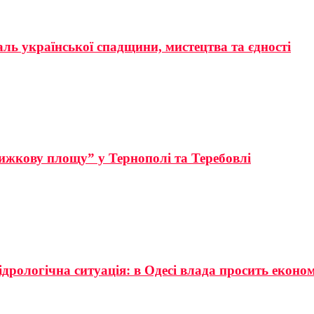
аль української спадщини, мистецтва та єдності
ижкову площу” у Тернополі та Теребовлі
ідрологічна ситуація: в Одесі влада просить еконо