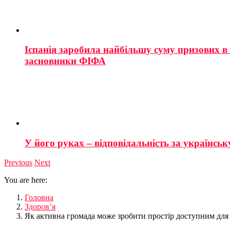
Іспанія заробила найбільшу суму призових в і
засновники ФІФА
У його руках – відповідальність за українську
Previous
Next
You are here:
Головна
Здоров’я
Як активна громада може зробити простір доступним для 