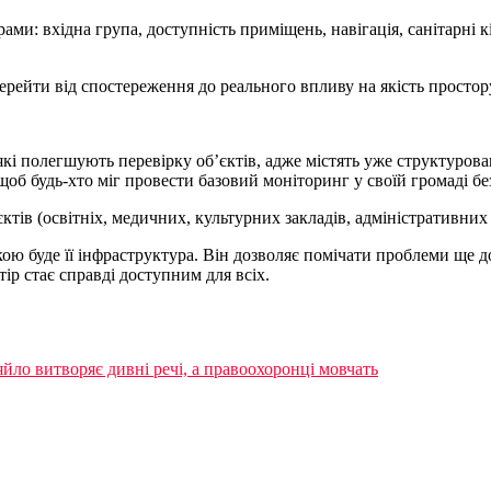
ми: вхідна група, доступність приміщень, навігація, санітарні 
рейти від спостереження до реального впливу на якість простор
 які полегшують перевірку об’єктів, адже містять уже структуров
щоб будь-хто міг провести базовий моніторинг у своїй громаді бе
ктів (освітніх, медичних, культурних закладів, адміністративних 
кою буде її інфраструктура. Він дозволяє помічати проблеми ще 
тір стає справді доступним для всіх.
йло витворяє дивні речі, а правоохоронці мовчать