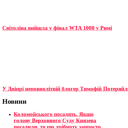
Світоліна вийшла у фінал WTA 1000 у Римі
У Дніпрі неповнолітній блогер Тимофій Потеряйло
Новини
Коломойського посадять. Якщо
голову Верховного Суду Князева
посадили, то цю дрібноту запросто