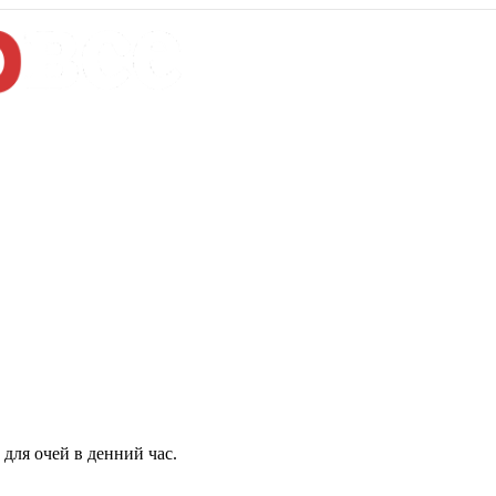
для очей в денний час.