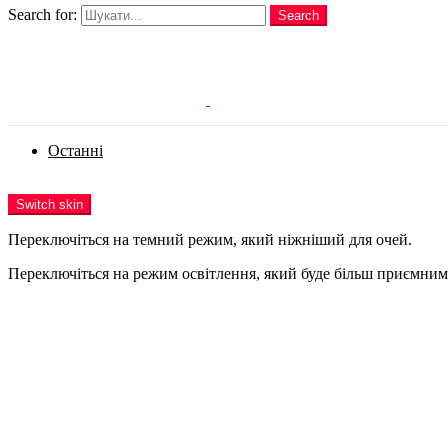
Search for:
Search
Login
Останні
Menu
Switch skin
Переключіться на темний режим, який ніжніший для очей.
Переключіться на режим освітлення, який буде більш приємним 
Login