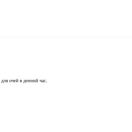
для очей в денний час.