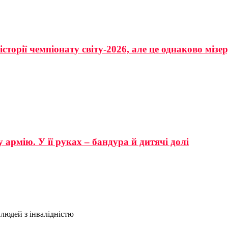
сторії чемпіонату світу-2026, але це однаково мізе
 армію. У її руках – бандура й дитячі долі
людей з інвалідністю