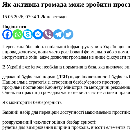
Як активна громада може зробити прост
15.05.2026, 07:34
1.2k
перегляди
Поділитися
Переважна більшість соціальної інфраструктури в Україні досі 
впроваджуються, вони часто реалізовані формально або з поми
інструментів змін, адже дозволяє громадам не лише фіксувати 
В Україні вже існує необхідна нормативна база, яка визначає ви
державні будівельні норми (ДБН) щодо інклюзивності будівель і
Національна стратегія зі створення безбар’єрного простору;
профільні постанови Кабінету Міністрів та методичні рекоменда
Однак на практиці громадам часто не вистачає не стільки правил
Як моніторити безбар’єрність
Базовий набір для перевірки доступності максимально простий:
роздрукований чек-лист оцінки безбар’єрності;
рулетка для вимірювання ширини проходів, висоти елементів т