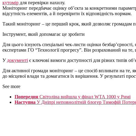
кутомір
для перевірки нахилу.
Моніторинг передбачає оцінку об’єкта за конкретними параметра
відсутність елементів, а й перевірити їх відповідність нормам.
Такий моніторинг – це перший крок, який дозволяє громадам пе
Інструмент, який допомагає це зробити
Для цього існують спеціальні чек-листи оцінки безбар’єрності,
експертами ГО “Технології прогресу”. Він розрахований на те, 
У
документі
є ключові вимоги доступності для різних типів об’є
Для активної громади моніторинг – це спосіб впливати на те, я
до місцевої влади та домагатися їх вирішення. У результаті прос
See more
Попередня
Світоліна вийшла у фінал WTA 1000 у Римі
Наступна
У Дніпрі неповнолітній блогер Тимофій Потеря