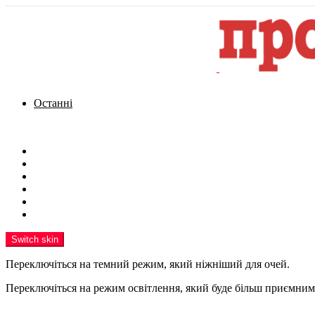
Останні
Menu
Новини
Політика
Кримінал
Фото
Надіслати новину
Реклама на сайті
Switch skin
Переключіться на темний режим, який ніжніший для очей.
Переключіться на режим освітлення, який буде більш приємним 
шукати