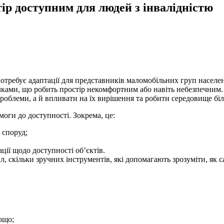
ір доступним для людей з інвалідністю
потребує адаптації для представників маломобільних груп населен
лками, що робить простір некомфортним або навіть небезпечним.
проблеми, а й впливати на їх вирішення та робити середовище бі
моги до доступності. Зокрема, це:
 споруд;
ції щодо доступності об’єктів.
, скільки зручних інструментів, які допомагають зрозуміти, як са
ощо;