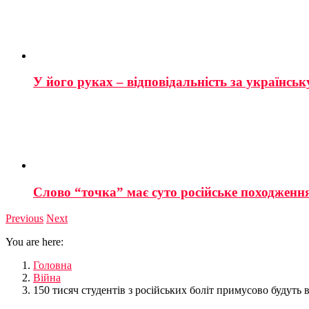
У його руках – відповідальність за українську
Слово “точка” має суто російське походженн
Previous
Next
You are here:
Головна
Війна
150 тисяч студентів з російських боліт примусово будуть