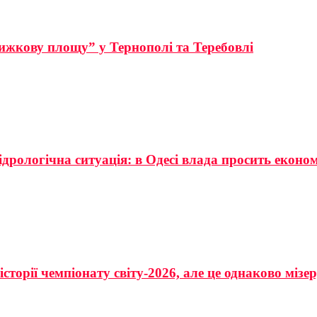
ижкову площу” у Тернополі та Теребовлі
ідрологічна ситуація: в Одесі влада просить еконо
сторії чемпіонату світу-2026, але це однаково мізе