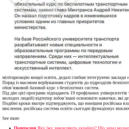
мілітаризацію вищої освіти, дедалі глибше інтегруючи заклади
Поряд із масовим вербуванням студентів до підрозділів безпіло
обов’язковий базовий курс з безпілотних систем.
Під дію цієї програми підпадають 19 профільних університетів т
молодих людей) відтепер зобов’язані освоювати навички, які де
Подібні кроки вкотре підтверджують, що нинішня російська влад
мислення. російська система освіти сьогодні функціонує виклю
See more
Попередня
Яку їжу замовляють українці? Що зараз модно