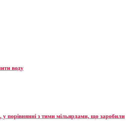
мити воду
р, у порівнянні з тими мільярдами, що заробили