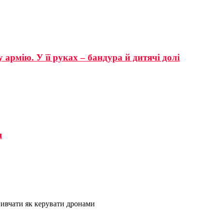
 армію. У її руках – бандура й дитячі долі
я
 вивчати як керувати дронами