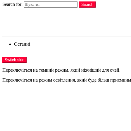
Search for:
Search
Login
Останні
Menu
Switch skin
Переключіться на темний режим, який ніжніший для очей.
Переключіться на режим освітлення, який буде більш приємним 
Login