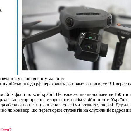
 навчання у свою воєнну машину.
тних військ, влада рф переходить до прямого примусу. З 1 вересн
а 86 їх філій по всій країні. Це означає, що щонайменше 150 тис
ржава-агресор прагне використати потім у війні проти України.
а абсолютно не зацікавлена в освіті чи розвитку людей. Державі 
чно як конвеєр, що перетворює студентів на слухняний кадровий 
 їсти?