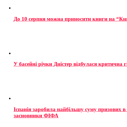
До 10 серпня можна приносити книги на “Кн
У басейні річки Дністер відбулася критична г
Іспанія заробила найбільшу суму призових в і
засновники ФІФА