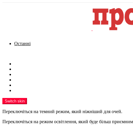
Останні
Menu
Новини
Політика
Кримінал
Фото
Надіслати новину
Реклама на сайті
Switch skin
Переключіться на темний режим, який ніжніший для очей.
Переключіться на режим освітлення, який буде більш приємним 
шукати