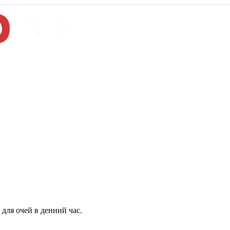
для очей в денний час.