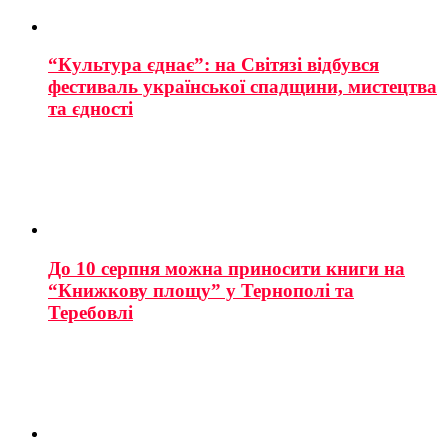
“Культура єднає”: на Світязі відбувся
фестиваль української спадщини, мистецтва
та єдності
До 10 серпня можна приносити книги на
“Книжкову площу” у Тернополі та
Теребовлі