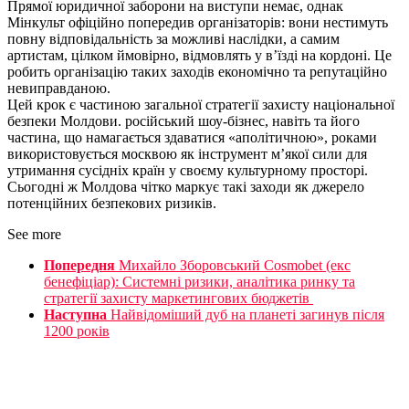
Прямої юридичної заборони на виступи немає, однак
Мінкульт офіційно попередив організаторів: вони нестимуть
повну відповідальність за можливі наслідки, а самим
артистам, цілком ймовірно, відмовлять у в’їзді на кордоні. Це
робить організацію таких заходів економічно та репутаційно
невиправданою.
Цей крок є частиною загальної стратегії захисту національної
безпеки Молдови. російський шоу-бізнес, навіть та його
частина, що намагається здаватися «аполітичною», роками
використовується москвою як інструмент м’якої сили для
утримання сусідніх країн у своєму культурному просторі.
Сьогодні ж Молдова чітко маркує такі заходи як джерело
потенційних безпекових ризиків.
See more
Попередня
Михайло Зборовський Cosmobet (екс
бенефіціар): Системні ризики, аналітика ринку та
стратегії захисту маркетингових бюджетів
Наступна
Найвідоміший дуб на планеті загинув після
1200 років