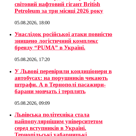
світовий нафтовий гігант British
Petroleum за три місяці 2026 року
05.08.2026, 18:00
Унаслідок російської атаки повністю
знищено логістичний комплекс
бренду “PUMA” в Україні.
05.08.2026, 17:20
У Львові перевірили кондиціонери в
автобусах: на порушників чекають
штрафи. А в Тернополі пасажири-
барани мовчать і терплять
05.08.2026, 09:09
Львівська політехніка стала
найпопулярнішим університетом
серед вступників в Україні.
Тернопільські хабарницькі