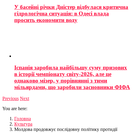
У басейні річки Дністер відбулася критична
гідрологічна ситуація: в Одесі влада
просить економити воду
Іспанія заробила найбільшу суму призових
в історії чемпіонату світу-2026, але це
однаково мізер, у порівнянні з тими
мільярдами, що заробили засновники ФІФА
Previous
Next
You are here:
Головна
Культура
Молдова продовжує послідовну політику протидії