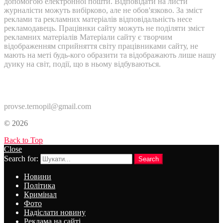
допомогою електронної пошти. Відповідати на листи
журналісти можуть вибірково, але не обов'язково. За зміст
реклами та рекламних матеріалів відповідальність несе
рекламодавець. Працівнки сайту можуть не поділяти зміст
рекламних матеріалів Матеріали сайту є творчим
відображенням сприйняття світу працівниками сайту, не
мають на меті будь-кого образити та відображають лише нашу
дуику на світ, події, що в ньому відбуваються.
Контакти:
provse.ternopil@gmail.com
© 2026
Back to Top
Close
Search for:
Search
Новини
Політика
Кримінал
Фото
Надіслати новину
Реклама на сайті