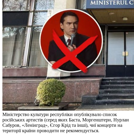
Міністерство культури республіки опублікувало список
російських артистів (серед яких Баста, Моргенштерн, Нурлан
Сабуров, «Ленінград», Єгор Крід та інші), чиї концерти на
території країни проводити не рекомендується.