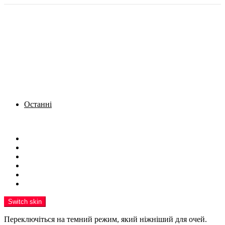
Останні
Menu
Новини
Політика
Кримінал
Фото
Надіслати новину
Реклама на сайті
Switch skin
Переключіться на темний режим, який ніжніший для очей.