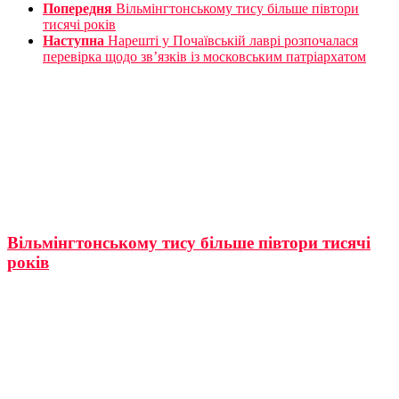
Попередня
Вільмінгтонському тису більше півтори
тисячі років
Наступна
Нарешті у Почаївській лаврі розпочалася
перевірка щодо зв’язків із московським патріархатом
Вільмінгтонському тису більше півтори тисячі
років