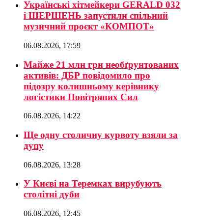
Українські хітмейкери GERALD 032
і ШЕРШЕНЬ запустили спільний
музичний проєкт «КОМПОТ»
06.08.2026, 17:59
Майже 21 млн грн необґрунтованих
активів: ДБР повідомило про
підозру колишньому керівнику
логістики Повітряних Сил
06.08.2026, 14:22
Ще одну столичну курвоту взяли за
дупу
06.08.2026, 13:28
У Києві на Теремках вирубують
столітні дуби
06.08.2026, 12:45