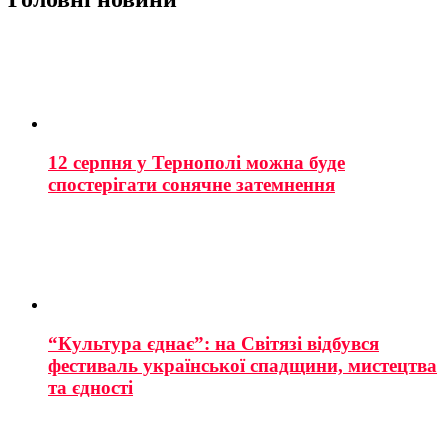
12 серпня у Тернополі можна буде
спостерігати сонячне затемнення
“Культура єднає”: на Світязі відбувся
фестиваль української спадщини, мистецтва
та єдності