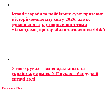
Іспанія заробила найбільшу суму призових
в історії чемпіонату світу-2026, але це
однаково мізер, у порівнянні з тими
мільярдами, що заробили засновники ФІФА
У його руках – відповідальність за
українську армію. У її руках – бандура й
дитячі долі
Previous
Next