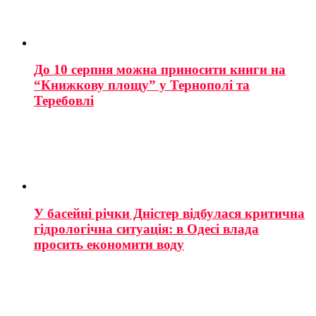
До 10 серпня можна приносити книги на
“Книжкову площу” у Тернополі та
Теребовлі
У басейні річки Дністер відбулася критична
гідрологічна ситуація: в Одесі влада
просить економити воду