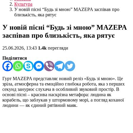
Культура
У новій пісні “Будь зі мною” MAZEPA заспівав про
близькість, яка рятує
У новій пісні “Будь зі мною” MAZEPA
заспівав про близькість, яка рятує
25.06.2026, 13:43
1.4k
перегляди
Поділитися
Гурт MAZEPA представляє новий реліз «Будь зі мною». Це
зріла, атмосферна та емоційно глибока робота, яка з перших
секунд занурює слухача в особливий звуковий простір. В
основі пісні – красива наскрізна метафора: людина як
корабель, що заблукав у штормовому морі, а погляд коханої
людини — як єдиний рятівний маяк.