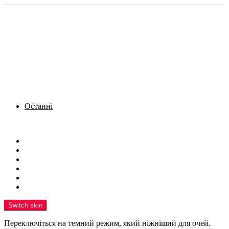
Останні
Menu
Новини
Політика
Кримінал
Фото
Надіслати новину
Реклама на сайті
Switch skin
Переключіться на темний режим, який ніжніший для очей.