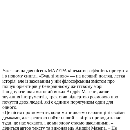
Уже звична для пісень MAZEPA кінематографічність присутня
і в новому синглі. «Будь зі мною» — на перший погляд, легка
історія, але із захованим у ній філософським змістом про
пошук орієнтирів у безкрайньому життєвому морі.
Поєднуючи оксамитовий вокал Андрія Мазепи, живе
звучання інструментів, трек став відвертою розмовою про
почуття двох людей, які є єдиним порятунком один для
одного.
«Це пісня про моменти, коли ми зникаємо наодинці зі своїми
думками, але зрештою найтепліший із вітрів приводить нас
туди, де нас чекають і де ми знову стаємо щасливими, –
ділиться автор тексту та виконавець Андрій Мазепа. – Це