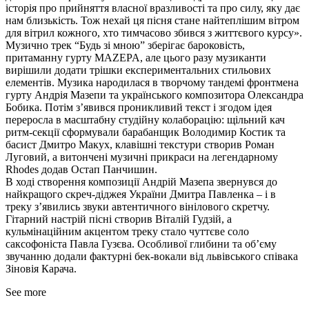
історія про прийняття власної вразливості та про силу, яку дає
нам близькість. Тож нехай ця пісня стане найтеплішим вітром
для вітрил кожного, хто тимчасово збився з життєвого курсу».
Музично трек “Будь зі мною” зберігає бароковість,
притаманну гурту MAZEPA, але цього разу музиканти
вирішили додати трішки експериментальних стильових
елементів. Музика народилася в творчому тандемі фронтмена
гурту Андрія Мазепи та українського композитора Олександра
Бобика. Потім зʼявився проникливий текст і згодом ідея
переросла в масштабну студійну колаборацію: щільний кач
ритм-секції сформували барабанщик Володимир Костик та
басист Дмитро Макух, клавішні текстури створив Роман
Луговий, а витончені музичні прикраси на легендарному
Rhodes додав Остап Панчишин.
В ході створення композиції Андрій Мазепа звернувся до
найкращого скреч-діджея України Дмитра Павленка – і в
треку зʼявились звуки автентичного вінілового скретчу.
Гітарний настрій пісні створив Віталій Гудзій, а
кульмінаційним акцентом треку стало чуттєве соло
саксофоніста Павла Гузєва. Особливої глибини та об’єму
звучанню додали фактурні бек-вокали від львівського співака
Зіновія Карача.
See more