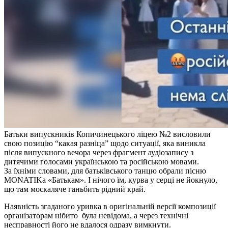
Батьки випускників Копичинецького ліцею №2 висловили
свою позицію “какая разніца” щодо ситуації, яка виникла
після випускного вечора через фрагмент аудіозапису з
дитячими голосами українською та російською мовами.
За їхніми словами, для батьківського танцю обрали пісню
MONATIKа «Батькам». І нічого їм, курва у серці не йокнуло,
що там москаляче ганьбить рідний край.
Наявність згаданого уривка в оригінальній версії композиції
організаторам нібито була невідома, а через технічні
несправності його не вдалося одразу вимкнути.