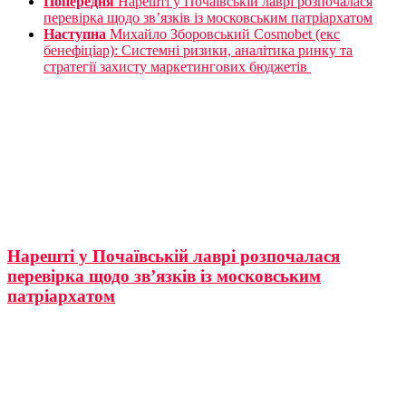
Попередня
Нарешті у Почаївській лаврі розпочалася
перевірка щодо зв’язків із московським патріархатом
Наступна
Михайло Зборовський Cosmobet (екс
бенефіціар): Системні ризики, аналітика ринку та
стратегії захисту маркетингових бюджетів
Нарешті у Почаївській лаврі розпочалася
перевірка щодо зв’язків із московським
патріархатом