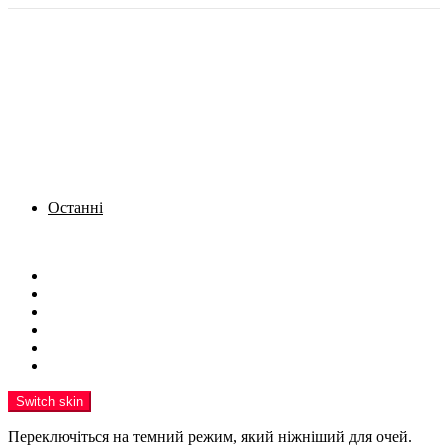
Останні
Menu
Новини
Політика
Кримінал
Фото
Надіслати новину
Реклама на сайті
Switch skin
Переключіться на темний режим, який ніжніший для очей.