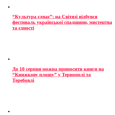
“Культура єднає”: на Світязі відбувся
фестиваль української спадщини, мистецтва
та єдності
До 10 серпня можна приносити книги на
“Книжкову площу” у Тернополі та
Теребовлі