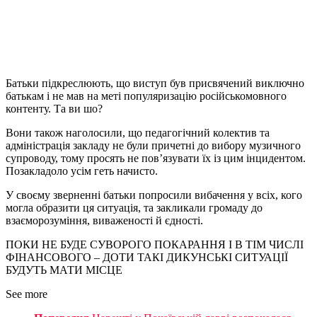
Батьки підкреслюють, що виступ був присвячений виключно
батькам і не мав на меті популяризацію російськомовного
контенту. Та ви шо?
Вони також наголосили, що педагогічний колектив та
адміністрація закладу не були причетні до вибору музичного
супроводу, тому просять не пов’язувати їх із цим інцидентом.
Позакладоло усім геть начисто.
У своєму зверненні батьки попросили вибачення у всіх, кого
могла образити ця ситуація, та закликали громаду до
взаєморозуміння, виваженості й єдності.
ПОКИ НЕ БУДЕ СУВОРОГО ПОКАРАННЯ І В ТІМ ЧИСЛІ
ФІНАНСОВОГО – ДОТИ ТАКІ ДИКУНСЬКІ СИТУАЦІЇ
БУДУТЬ МАТИ МІСЦЕ
See more