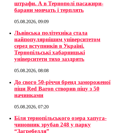
штрафи. А в Тернополі пасажири-
барани мовчать і терплять
05.08.2026, 09:09
Львівська політехніка стала
найпопулярнішим університетом
серед вступників в Україні.
Тернопільські хабарницькі
університети тихо заздрять
05.08.2026, 08:08
До свого 50-річчя бренд замороженої
піци Red Baron створив піцу з 50
начинками
05.08.2026, 07:20
Біля тернопільського озера хапуга-
чиновник зрубав 248 у парку
“Загребелля”