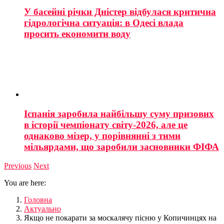
У басейні річки Дністер відбулася критична
гідрологічна ситуація: в Одесі влада
просить економити воду
Іспанія заробила найбільшу суму призових
в історії чемпіонату світу-2026, але це
однаково мізер, у порівнянні з тими
мільярдами, що заробили засновники ФІФА
Previous
Next
You are here:
Головна
Актуально
Якщо не покарати за москалячу пісню у Копичинцях на