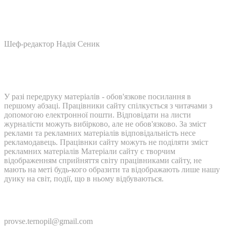
Шеф-редактор Надія Сеник
У разі передруку матеріалів - обов'язкове посилання в
першому абзаці. Працівники сайту спілкується з читачами з
допомогою електронної пошти. Відповідати на листи
журналісти можуть вибірково, але не обов'язково. За зміст
реклами та рекламних матеріалів відповідальність несе
рекламодавець. Працівнки сайту можуть не поділяти зміст
рекламних матеріалів Матеріали сайту є творчим
відображенням сприйняття світу працівниками сайту, не
мають на меті будь-кого образити та відображають лише нашу
дуику на світ, події, що в ньому відбуваються.
Контакти:
provse.ternopil@gmail.com