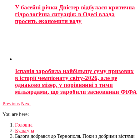
У басейні річки Дністер відбулася критична
гідрологічна ситуація: в Одесі влада
просить економити воду
Іспанія заробила найбільшу суму призових
в історії чемпіонату світу-2026, але це
однаково мізер, у порівнянні з тими
мільярдами, що заробили засновники ФІФА
Previous
Next
You are here:
Головна
Культура
Балога добрався до Тернополя. Поки з добрими вістями