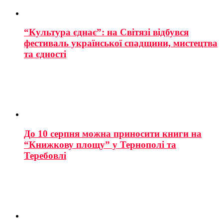
“Культура єднає”: на Світязі відбувся
фестиваль української спадщини, мистецтва
та єдності
До 10 серпня можна приносити книги на
“Книжкову площу” у Тернополі та
Теребовлі