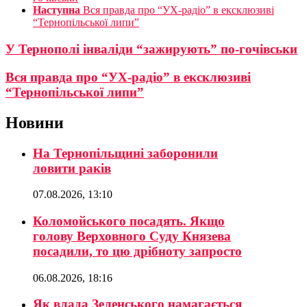
Наступна
Вся правда про “УХ-радіо” в ексклюзиві
“Тернопільської липи”
У Тернополі інваліди “зажирують” по-гочівськи
Вся правда про “УХ-радіо” в ексклюзиві
“Тернопільської липи”
Новини
На Тернопільщині заборонили
ловити раків
07.08.2026, 13:10
Коломойського посадять. Якщо
голову Верховного Суду Князева
посадили, то цю дрібноту запросто
06.08.2026, 18:16
Як влада Зеленського намагається