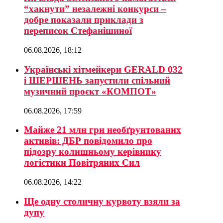
“хакнути” незалежні конкурси –
добре показали приклади з
переписок Стефанішиної
06.08.2026, 18:12
Українські хітмейкери GERALD 032
і ШЕРШЕНЬ запустили спільний
музичний проєкт «КОМПОТ»
06.08.2026, 17:59
Майже 21 млн грн необґрунтованих
активів: ДБР повідомило про
підозру колишньому керівнику
логістики Повітряних Сил
06.08.2026, 14:22
Ще одну столичну курвоту взяли за
дупу