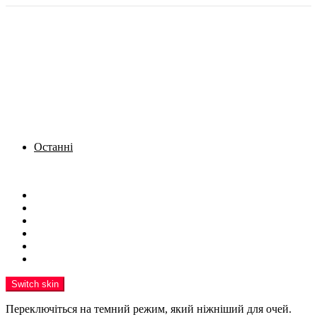
Останні
Menu
Новини
Політика
Кримінал
Фото
Надіслати новину
Реклама на сайті
Switch skin
Переключіться на темний режим, який ніжніший для очей.