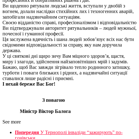
професійних й оперативних рішень і дій.
Ви щоденно рятували людські життя, вступали у двобій з
вогнем, долали наслідки стихійних лих і техногенних аварій,
запобігали надзвичайним ситуаціям.
Своєю відданістю справі, професіоналізмом і відповідальністю
Ви підтверджували авторитет рятувальників – людей мужньої,
почесної і гуманної професії.
Ця заслужена вдячність і шана людей зобов’язує всіх нас бути
свідомими відповідальності за справу, яку нам доручила
держава.
У ці святкові дні щиро зичу Вам міцного здоров’я, щастя,
миру і злагоди, здійснення найзаповітніших мрій і задумів.
Бажаю, щоб Вас завжди зігрівало тепло родинного затишку,
турботи і поваги близьких і рідних, а надзвичайні ситуації
ставалися лише радісні і приємні.
І нехай береже Вас Бог!
З повагою
Міністр Віктор Балога
See more
Попередня
У Тернополі інваліди “зажирують” по-
гочівськи