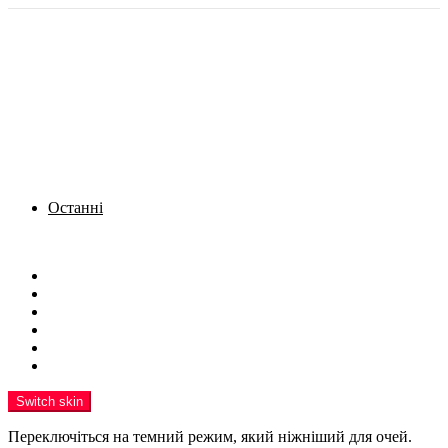
Останні
Menu
Новини
Політика
Кримінал
Фото
Надіслати новину
Реклама на сайті
Switch skin
Переключіться на темний режим, який ніжніший для очей.