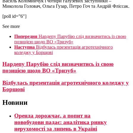
Василь Коломийчук і чотири галузевих заступники –
Миколола Головач, Ольга Гузар, Петро Гоч та Андрій Фліссак.
[poll id=”6″]
See more
Попередня
Нардепу Парубію слід визначитись із свою
позицією щодо ВО «Тризуб»
Наступна
Відбулась презентація агротехнічного
коледжу у Борщові
Нардепу Парубію слід визначитись із свою
позицією щодо ВО «Тризуб»
Відбулась презентація агротехнічного коледжу у
Борщові
Новини
Оренда дорожчає, а попит на
новобудови падає: аналітика ринку
нерухомості за липень в Україні