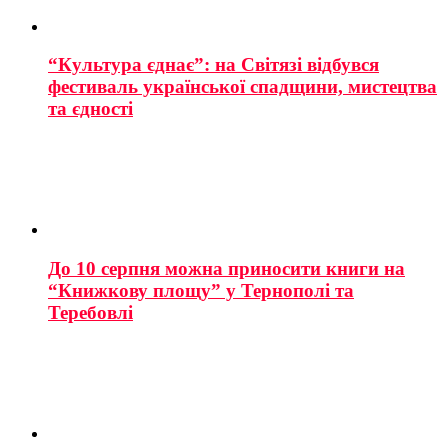
“Культура єднає”: на Світязі відбувся
фестиваль української спадщини, мистецтва
та єдності
До 10 серпня можна приносити книги на
“Книжкову площу” у Тернополі та
Теребовлі