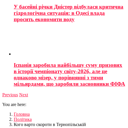
У басейні річки Дністер відбулася критична
гідрологічна ситуація: в Одесі влада
просить економити воду
Іспанія заробила найбільшу суму призових
в історії чемпіонату світу-2026, але це
однаково мізер, у порівнянні з тими
мільярдами, що заробили засновники ФІФА
Previous
Next
You are here:
Головна
Політика
Кого варто скороти в Тернопільській